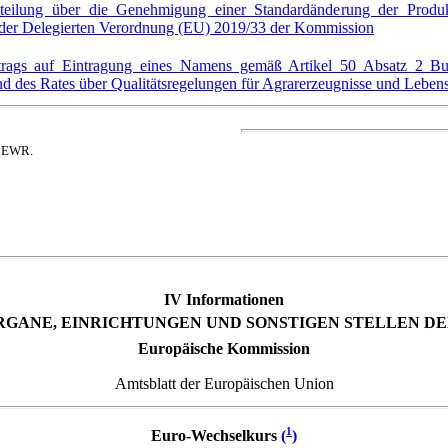
itteilung über die Genehmigung einer Standardänderung der Prod
3 der Delegierten Verordnung (EU) 2019/33 der Kommission
ntrags auf Eintragung eines Namens gemäß Artikel 50 Absatz 2 B
d des Rates über Qualitätsregelungen für Agrarerzeugnisse und Lebens
n EWR.
IV Informationen
RGANE, EINRICHTUNGEN UND SONSTIGEN STELLEN DE
Europäische Kommission
Amtsblatt der Europäischen Union
1
Euro-Wechselkurs
(
)