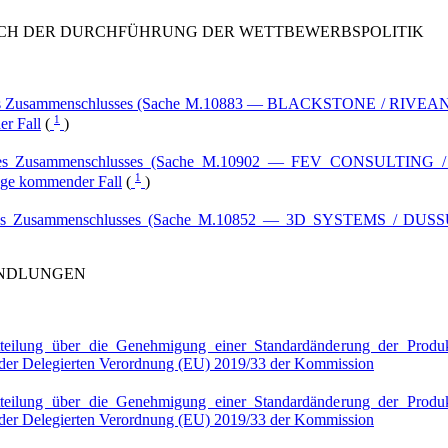
CH DER DURCHFÜHRUNG DER WETTBEWERBSPOLITIK
nes Zusammenschlusses (Sache M.10883 — BLACKSTONE / RIVEA
1
er Fall
(
)
ines Zusammenschlusses (Sache M.10902 — FEV CONSULTIN
1
rage kommender Fall
(
)
es Zusammenschlusses (Sache M.10852 — 3D SYSTEMS / DUSSUR 
ANDLUNGEN
itteilung über die Genehmigung einer Standardänderung der Prod
3 der Delegierten Verordnung (EU) 2019/33 der Kommission
itteilung über die Genehmigung einer Standardänderung der Prod
3 der Delegierten Verordnung (EU) 2019/33 der Kommission