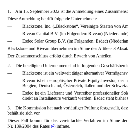
1.
Am 15. September 2022 ist die Anmeldung eines Zusammensch
Diese Anmeldung betrifft folgende Unternehmen:
—
Blackstone, Inc. („Blackstone“, Vereinigte Staaten von Am
—
Rivean Capital B.V. (im Folgenden: Rivean) (Niederlande)
—
Esdec Solar Group B.V. (im Folgenden: Esdec) (Niederlande
Blackstone und Rivean übernehmen im Sinne des Artikels 3 Absat
Der Zusammenschluss erfolgt durch Erwerb von Anteilen.
2.
Die beteiligten Unternehmen sind in folgenden Geschäftsbereic
—
Blackstone ist ein weltweit tätiger alternativer Vermögensv
—
Rivean ist ein europäischer Private-Equity-Investor, der 
Belgien, Deutschland, Österreich, Italien und der Schweiz.
—
Esdec ist ein Lieferant und Vertreiber professioneller 
direkt an Installateure verkauft werden. Esdec steht bisher
3.
Die Kommission hat nach vorläufiger Prüfung festgestellt, da
behält sie sich vor.
Dieser Fall kommt für das vereinfachte Verfahren im Sinne d
2
Nr. 139/2004 des Rates
(
)
infrage.