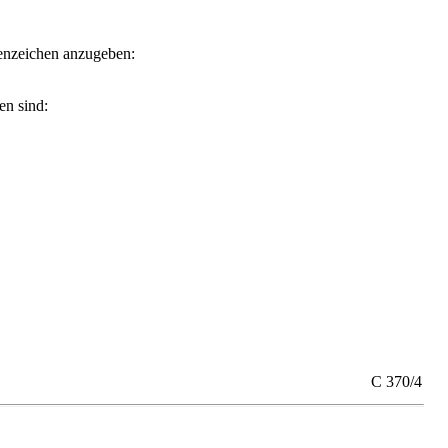
tenzeichen anzugeben:
en sind:
C 370/4