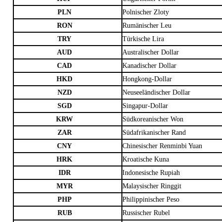
PLN
Polnischer Zloty
RON
Rumänischer Leu
TRY
Türkische Lira
AUD
Australischer Dollar
CAD
Kanadischer Dollar
HKD
Hongkong-Dollar
NZD
Neuseeländischer Dollar
SGD
Singapur-Dollar
KRW
Südkoreanischer Won
ZAR
Südafrikanischer Rand
CNY
Chinesischer Renminbi Yuan
HRK
Kroatische Kuna
IDR
Indonesische Rupiah
MYR
Malaysischer Ringgit
PHP
Philippinischer Peso
RUB
Russischer Rubel