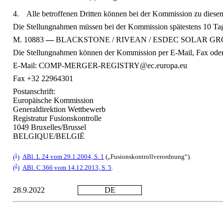
4.
Alle betroffenen Dritten können bei der Kommission zu dies
Die Stellungnahmen müssen bei der Kommission spätestens 10 Tage
M. 10883
—
BLACKSTONE / RIVEAN / ESDEC SOLAR G
Die Stellungnahmen können der Kommission per E-Mail, Fax oder 
E-Mail: COMP-MERGER-REGISTRY@ec.europa.eu
Fax +32 22964301
Postanschrift:
Europäische Kommission
Generaldirektion Wettbewerb
Registratur Fusionskontrolle
1049 Bruxelles/Brussel
BELGIQUE/BELGIË
1
(
)
ABl. L 24 vom 29.1.2004, S. 1
(„Fusionskontrollverordnung“).
2
(
)
ABl. C 366 vom 14.12.2013, S. 5
.
28.9.2022
DE