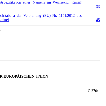
uktspezifikation eines Namens im Weinsektor gemäß
33
uchstabe a der Verordnung (EU) Nr. 1151/2012 des
mittel
45
R EUROPÄISCHEN UNION
C 370/1