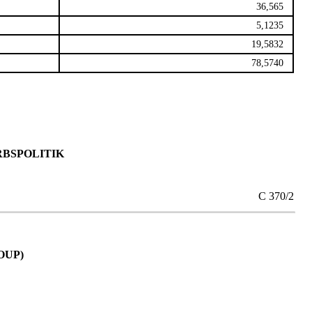
36,565
5,1235
19,5832
78,5740
BSPOLITIK
C 370/2
OUP)