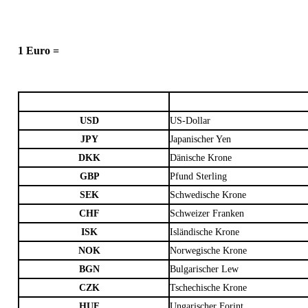
1 Euro =
USD
US-Dollar
JPY
Japanischer Yen
DKK
Dänische Krone
GBP
Pfund Sterling
SEK
Schwedische Krone
CHF
Schweizer Franken
ISK
Isländische Krone
NOK
Norwegische Krone
BGN
Bulgarischer Lew
CZK
Tschechische Krone
HUF
Ungarischer Forint