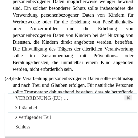
personenbezogener Daten möglicherweise weniger bewusst
sind. Ein solcher besonderer Schutz sollte insbesondere die
Verwendung personenbezogener Daten von Kindern für
Werbezwecke oder für die Erstellung von Persönlichkeits-
oder Nutzerprofilen und die Erhebung von
personenbezogenen Daten von Kindern bei der Nutzung von
Diensten, die Kindern direkt angeboten werden, betreffen.
Die Einwilligung des Trägers der elterlichen Verantwortung
sollte im Zusammenhang mit Präventions- oder
Beratungsdiensten, die unmittelbar einem Kind angeboten
werden, nicht erforderlich sein.
(39)
Jede Verarbeitung personenbezogener Daten sollte rechtmäßig
und nach Treu und Glauben erfolgen. Für natürliche Personen
sollte Transparenz dahingehend bestehen, dass sie betreffende
VERORDNUNG (EU) …
personenbezogene Daten erhoben, verwendet, eingesehen
oder anderweitig verarbeitet werden und in welchem Umfang
Präambel
die personenbezogenen Daten verarbeitet werden und künftig
verfügender Teil
noch verarbeitet werden. Der Grundsatz der Transparenz setzt
voraus, dass alle Informationen und Mitteilungen zur
Schluss
Verarbeitung dieser personenbezogenen Daten leicht