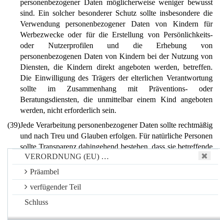
personenbezogener Daten möglicherweise weniger bewusst
sind. Ein solcher besonderer Schutz sollte insbesondere die
Verwendung personenbezogener Daten von Kindern für
Werbezwecke oder für die Erstellung von Persönlichkeits-
oder Nutzerprofilen und die Erhebung von
personenbezogenen Daten von Kindern bei der Nutzung von
Diensten, die Kindern direkt angeboten werden, betreffen.
Die Einwilligung des Trägers der elterlichen Verantwortung
sollte im Zusammenhang mit Präventions- oder
Beratungsdiensten, die unmittelbar einem Kind angeboten
werden, nicht erforderlich sein.
(39)
Jede Verarbeitung personenbezogener Daten sollte rechtmäßig
und nach Treu und Glauben erfolgen. Für natürliche Personen
sollte Transparenz dahingehend bestehen, dass sie betreffende
VERORDNUNG (EU) …
personenbezogene Daten erhoben, verwendet, eingesehen
oder anderweitig verarbeitet werden und in welchem Umfang
Präambel
die personenbezogenen Daten verarbeitet werden und künftig
verfügender Teil
noch verarbeitet werden. Der Grundsatz der Transparenz setzt
voraus, dass alle Informationen und Mitteilungen zur
Schluss
Verarbeitung dieser personenbezogenen Daten leicht