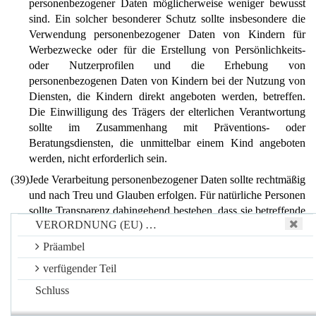
personenbezogener Daten möglicherweise weniger bewusst
sind. Ein solcher besonderer Schutz sollte insbesondere die
Verwendung personenbezogener Daten von Kindern für
Werbezwecke oder für die Erstellung von Persönlichkeits-
oder Nutzerprofilen und die Erhebung von
personenbezogenen Daten von Kindern bei der Nutzung von
Diensten, die Kindern direkt angeboten werden, betreffen.
Die Einwilligung des Trägers der elterlichen Verantwortung
sollte im Zusammenhang mit Präventions- oder
Beratungsdiensten, die unmittelbar einem Kind angeboten
werden, nicht erforderlich sein.
(39)
Jede Verarbeitung personenbezogener Daten sollte rechtmäßig
und nach Treu und Glauben erfolgen. Für natürliche Personen
sollte Transparenz dahingehend bestehen, dass sie betreffende
VERORDNUNG (EU) …
personenbezogene Daten erhoben, verwendet, eingesehen
oder anderweitig verarbeitet werden und in welchem Umfang
Präambel
die personenbezogenen Daten verarbeitet werden und künftig
verfügender Teil
noch verarbeitet werden. Der Grundsatz der Transparenz setzt
voraus, dass alle Informationen und Mitteilungen zur
Schluss
Verarbeitung dieser personenbezogenen Daten leicht