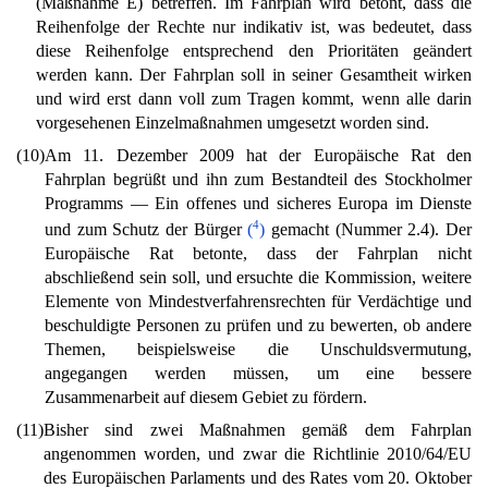
(Maßnahme E) betreffen. Im Fahrplan wird betont, dass die
Reihenfolge der Rechte nur indikativ ist, was bedeutet, dass
diese Reihenfolge entsprechend den Prioritäten geändert
werden kann. Der Fahrplan soll in seiner Gesamtheit wirken
und wird erst dann voll zum Tragen kommt, wenn alle darin
vorgesehenen Einzelmaßnahmen umgesetzt worden sind.
(10)
Am 11. Dezember 2009 hat der Europäische Rat den
Fahrplan begrüßt und ihn zum Bestandteil des Stockholmer
Programms — Ein offenes und sicheres Europa im Dienste
4
und zum Schutz der Bürger
(
)
gemacht (Nummer 2.4). Der
Europäische Rat betonte, dass der Fahrplan nicht
abschließend sein soll, und ersuchte die Kommission, weitere
Elemente von Mindestverfahrensrechten für Verdächtige und
beschuldigte Personen zu prüfen und zu bewerten, ob andere
Themen, beispielsweise die Unschuldsvermutung,
angegangen werden müssen, um eine bessere
Zusammenarbeit auf diesem Gebiet zu fördern.
(11)
Bisher sind zwei Maßnahmen gemäß dem Fahrplan
angenommen worden, und zwar die Richtlinie 2010/64/EU
des Europäischen Parlaments und des Rates vom 20. Oktober