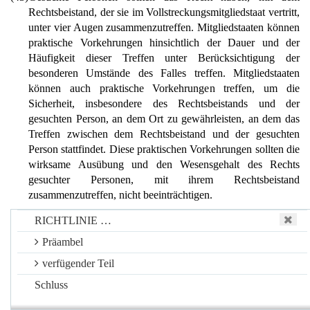
Rechtsbeistand, der sie im Vollstreckungsmitgliedstaat vertritt,
unter vier Augen zusammenzutreffen. Mitgliedstaaten können
praktische Vorkehrungen hinsichtlich der Dauer und der
Häufigkeit dieser Treffen unter Berücksichtigung der
besonderen Umstände des Falles treffen. Mitgliedstaaten
können auch praktische Vorkehrungen treffen, um die
Sicherheit, insbesondere des Rechtsbeistands und der
gesuchten Person, an dem Ort zu gewährleisten, an dem das
Treffen zwischen dem Rechtsbeistand und der gesuchten
Person stattfindet. Diese praktischen Vorkehrungen sollten die
wirksame Ausübung und den Wesensgehalt des Rechts
gesuchter Personen, mit ihrem Rechtsbeistand
zusammenzutreffen, nicht beeinträchtigen.
(44)
Gesuchte Personen sollten das Recht haben, mit dem
RICHTLINIE …
Rechtsbeistand zu kommunizieren, der sie im
Präambel
Vollstreckungsmitgliedstaat vertritt. Diese Kommunikation
sollte in jedem Verfahrensstadium stattfinden können, auch
verfügender Teil
bevor das Recht, mit einem Rechtsbeistand
Schluss
zusammenzutreffen, ausgeübt wurde Mitgliedstaaten können
praktische Vorkehrungen hinsichtlich der Dauer und