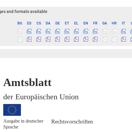
es and formats available
BG
ES
CS
DA
DE
ET
EL
EN
FR
GA
HR
IT
ge
Amtsblatt
der Europäischen Union
Ausgabe in deutscher
Rechtsvorschriften
Sprache