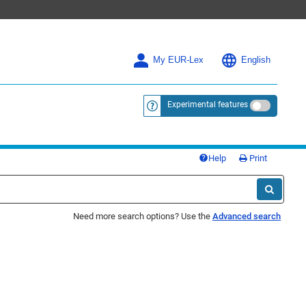
My EUR-Lex
English
Experimental features
<a href="https://eur-lex.europa.eu/
Help
Print
Need more search options? Use the
Advanced search