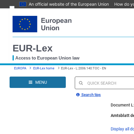
An official website of the European Union
How do y
Skip
Text
to
main
Document information
content
Permanent link
EUR-Lex
Download notice
Save to My items
Access to European Union law
You
EUROPA
EUR-Lex home
EUR-Lex - L:2006:140:TOC - EN
are
here
MENU
Quick
search
Search tips
Document L
Amtsblatt de
Display all d