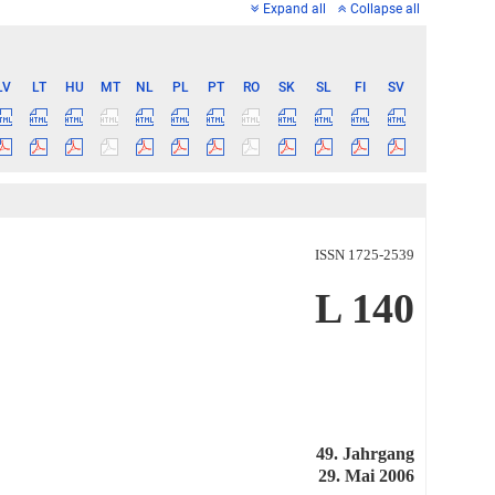
Expand all
Collapse all
LV
LT
HU
MT
NL
PL
PT
RO
SK
SL
FI
SV
ISSN 1725-2539
L 140
49. Jahrgang
29. Mai 2006