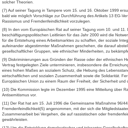
solcher Theorien.
(7) Auf seiner Tagung in Tampere vom 15. und 16. Oktober 1999 ersu
bald wie möglich Vorschläge zur Durchführung des Artikels 13 EG-Ver
Rassismus und Fremdenfeindlichkeit vorzulegen.
(8) In den vom Europäischen Rat auf seiner Tagung vom 10. und 11. 
beschäftigungspolitischen Leitlinien für das Jahr 2000 wird die Notwe
für die Entstehung eines Arbeitsmarktes zu schaffen, der soziale Integr
aufeinander abgestimmter Maßnahmen geschehen, die darauf abstell
gesellschaftlicher Gruppen, wie ethnischer Minderheiten, zu bekämpf
(9) Diskriminierungen aus Gründen der Rasse oder der ethnischen He
Vertrag festgelegten Ziele unterminieren, insbesondere die Erreichu
eines hohen Maßes an sozialem Schutz, die Hebung des Lebensstand
wirtschaftlichen und sozialen Zusammenhalt sowie die Solidarität. Fe
Europäischen Union zu einem Raum der Freiheit, der Sicherheit und 
(10) Die Kommission legte im Dezember 1995 eine Mitteilung über Ra
Antisemitismus vor.
(11) Der Rat hat am 15. Juli 1996 die Gemeinsame Maßnahme 96/44
Fremdenfeindlichkeit(5) angenommen, mit der sich die Mitgliedstaaten v
Zusammenarbeit bei Vergehen, die auf rassistischen oder fremdenfei
gewährleisten.
(12) Um die Entwicklung demokratischer und toleranter Gesellschafte