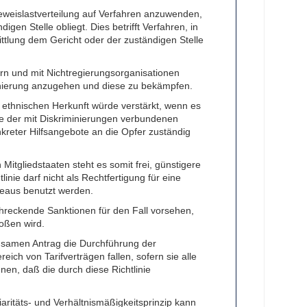
eweislastverteilung auf Verfahren anzuwenden,
gen Stelle obliegt. Dies betrifft Verfahren, in
tlung dem Gericht oder der zuständigen Stelle
ern und mit Nichtregierungsorganisationen
inierung anzugehen und diese zu bekämpfen.
 ethnischen Herkunft würde verstärkt, wenn es
lyse der mit Diskriminierungen verbundenen
kreter Hilfsangebote an die Opfer zuständig
Mitgliedstaaten steht es somit frei, günstigere
nie darf nicht als Rechtfertigung für eine
veaus benutzt werden.
chreckende Sanktionen für den Fall vorsehen,
oßen wird.
insamen Antrag die Durchführung der
ch von Tarifverträgen fallen, sofern sie alle
en, daß die durch diese Richtlinie
aritäts- und Verhältnismäßigkeitsprinzip kann