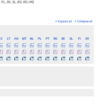
 PL, SK, SL, BG, RO, HR)
Expand all
Collapse all
LV
LT
HU
MT
NL
PL
PT
RO
SK
SL
FI
SV