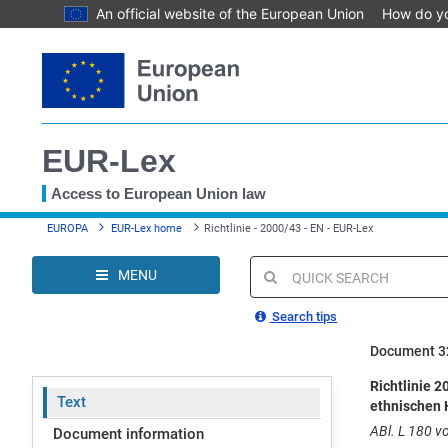
An official website of the European Union
How do y
Skip
to
main
content
EUR-Lex
Access to European Union law
You
EUROPA
EUR-Lex home
Richtlinie - 2000/43 - EN - EUR-Lex
are
here
MENU
Quick
search
Search tips
Document 3
Richtlinie 
Text
ethnischen 
ABl. L 180 vo
Document information