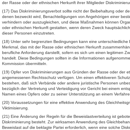
der Rasse oder der ethnischen Herkunft ihrer Mitglieder Diskriminieru
(17) Das Diskriminierungsverbot sollte nicht der Beibehaltung ode
denen bezweckt wird, Benachteiligungen von Angehörigen einer bes
verhindern oder auszugleichen, und diese Maßnahmen können Organ
oder ethnischen Herkunft gestatten, wenn deren Zweck hauptsächlich 
dieser Personen einzutreten.
(18) Unter sehr begrenzten Bedingungen kann eine unterschiedliche B
Merkmal, das mit der Rasse oder ethnischen Herkunft zusammenhäng
berufliche Anforderung darstellt, sofern es sich um einen legitimen
handelt. Diese Bedingungen sollten in die Informationen aufgenommen
Kommission übermitteln.
(19) Opfer von Diskriminierungen aus Gründen der Rasse oder der et
angemessenen Rechtsschutz verfügen. Um einen effektiveren Schutz z
bestehen, daß sich Verbände oder andere juristische Personen unbe
bezüglich der Vertretung und Verteidigung vor Gericht bei einem ent
Namen eines Opfers oder zu seiner Unterstützung an einem Verfahren
(20) Voraussetzungen für eine effektive Anwendung des Gleichheitsg
Viktimisierung.
(21) Eine Änderung der Regeln für die Beweislastverteilung ist gebot
Diskriminierung besteht. Zur wirksamen Anwendung des Gleichbehand
Beweislast auf die beklagte Partei erforderlich, wenn eine solche Dis