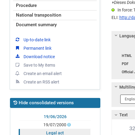
⏵
Dieses Doku
Procedure
In force:
National transposition
ELI:
http://d
Document summary
Languag
Up-to-date link
Permanent link
Langua
HTML
Download notice
PDF
Save to My items
Official
Create an email alert
Create an RSS alert
Multilin
Langua
Hide consolidated versions
1
Text
19/06/2026
19/07/2000
3
Legal act