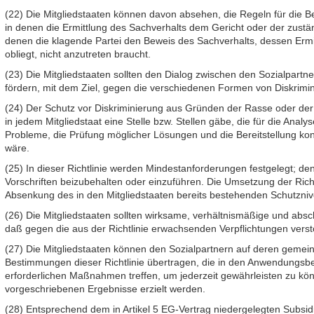
(22) Die Mitgliedstaaten können davon absehen, die Regeln für die B
in denen die Ermittlung des Sachverhalts dem Gericht oder der zuständi
denen die klagende Partei den Beweis des Sachverhalts, dessen Ermit
obliegt, nicht anzutreten braucht.
(23) Die Mitgliedstaaten sollten den Dialog zwischen den Sozialpartn
fördern, mit dem Ziel, gegen die verschiedenen Formen von Diskrim
(24) Der Schutz vor Diskriminierung aus Gründen der Rasse oder der
in jedem Mitgliedstaat eine Stelle bzw. Stellen gäbe, die für die Ana
Probleme, die Prüfung möglicher Lösungen und die Bereitstellung kon
wäre.
(25) In dieser Richtlinie werden Mindestanforderungen festgelegt; den 
Vorschriften beizubehalten oder einzuführen. Die Umsetzung der Richtli
Absenkung des in den Mitgliedstaaten bereits bestehenden Schutzni
(26) Die Mitgliedstaaten sollten wirksame, verhältnismäßige und abs
daß gegen die aus der Richtlinie erwachsenden Verpflichtungen verst
(27) Die Mitgliedstaaten können den Sozialpartnern auf deren geme
Bestimmungen dieser Richtlinie übertragen, die in den Anwendungsberei
erforderlichen Maßnahmen treffen, um jederzeit gewährleisten zu könn
vorgeschriebenen Ergebnisse erzielt werden.
(28) Entsprechend dem in Artikel 5 EG-Vertrag niedergelegten Subsidi