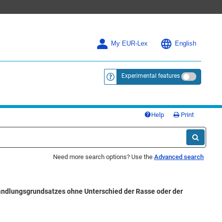
My EUR-Lex
English
Experimental features
<a href="https://eur-lex.europa.eu/
Help
Print
Need more search options? Use the
Advanced search
andlungsgrundsatzes ohne Unterschied der Rasse oder der