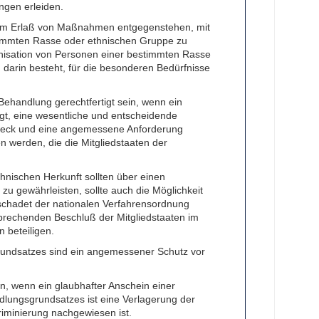
ngen erleiden.
r dem Erlaß von Maßnahmen entgegenstehen, mit
timmten Rasse oder ethnischen Gruppe zu
isation von Personen einer bestimmten Rasse
darin besteht, für die besonderen Bedürfnisse
ehandlung gerechtfertigt sein, wenn ein
t, eine wesentliche und entscheidende
 Zweck und eine angemessene Anforderung
 werden, die die Mitgliedstaaten der
hnischen Herkunft sollten über einen
u gewährleisten, sollte auch die Möglichkeit
schadet der nationalen Verfahrensordnung
sprechenden Beschluß der Mitgliedstaaten im
 beteiligen.
rundsatzes sind ein angemessener Schutz vor
en, wenn ein glaubhafter Anschein einer
lungsgrundsatzes ist eine Verlagerung der
kriminierung nachgewiesen ist.