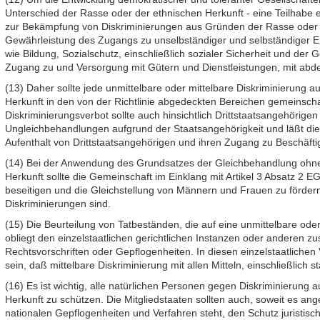
Unterschied der Rasse oder der ethnischen Herkunft - eine Teilhabe
zur Bekämpfung von Diskriminierungen aus Gründen der Rasse oder d
Gewährleistung des Zugangs zu unselbständiger und selbständiger E
wie Bildung, Sozialschutz, einschließlich sozialer Sicherheit und der
Zugang zu und Versorgung mit Gütern und Dienstleistungen, mit abd
(13) Daher sollte jede unmittelbare oder mittelbare Diskriminierung
Herkunft in den von der Richtlinie abgedeckten Bereichen gemeinscha
Diskriminierungsverbot sollte auch hinsichtlich Drittstaatsangehörige
Ungleichbehandlungen aufgrund der Staatsangehörigkeit und läßt die 
Aufenthalt von Drittstaatsangehörigen und ihren Zugang zu Beschäfti
(14) Bei der Anwendung des Grundsatzes der Gleichbehandlung ohn
Herkunft sollte die Gemeinschaft im Einklang mit Artikel 3 Absatz 2 E
beseitigen und die Gleichstellung von Männern und Frauen zu förder
Diskriminierungen sind.
(15) Die Beurteilung von Tatbeständen, die auf eine unmittelbare oder
obliegt den einzelstaatlichen gerichtlichen Instanzen oder anderen z
Rechtsvorschriften oder Gepflogenheiten. In diesen einzelstaatliche
sein, daß mittelbare Diskriminierung mit allen Mitteln, einschließlich st
(16) Es ist wichtig, alle natürlichen Personen gegen Diskriminierung
Herkunft zu schützen. Die Mitgliedstaaten sollten auch, soweit es ang
nationalen Gepflogenheiten und Verfahren steht, den Schutz juristis