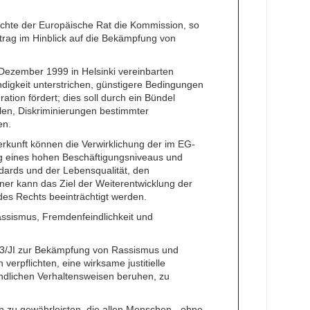
chte der Europäische Rat die Kommission, so
trag im Hinblick auf die Bekämpfung von
Dezember 1999 in Helsinki vereinbarten
ndigkeit unterstrichen, günstigere Bedingungen
ation fördert; dies soll durch ein Bündel
en, Diskriminierungen bestimmter
en.
rkunft können die Verwirklichung der im EG-
ng eines hohen Beschäftigungsniveaus und
ards und der Lebensqualität, den
rner kann das Ziel der Weiterentwicklung der
des Rechts beeinträchtigt werden.
ssismus, Fremdenfeindlichkeit und
3/JI zur Bekämpfung von Rassismus und
erpflichten, eine wirksame justitielle
ndlichen Verhaltensweisen beruhen, zu
n zu gewährleisten, die allen Menschen - ohne