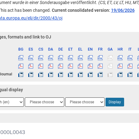
ment wurde in einer Sonderausgabe veröffentlicht. (CS, ET, LV, LT, HU, MT,
 This act has been changed.
Current consolidated version:
19/06/2026
ata.europa.eu/eli/dir/2000/43/oj
es, formats and link to OJ
BG
ES
CS
DA
DE
ET
EL
EN
FR
GA
HR
IT
ge
 Journal
gual display
ge
Language
Language
Display
2
3
2000L0043