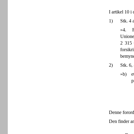
I artikel 10 
1)
Stk. 4 
»4. Fo
Unione
2 315 
forsikr
bemyndi
2)
Stk. 6, 
»b)
e
p
Denne forordn
Den finder a