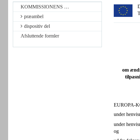
D
KOMMISSIONENS …
T
præambel
dispositiv del
Afsluttende formler
om ændri
tilpasn
EUROPA-K
under henvis
under henvis
og