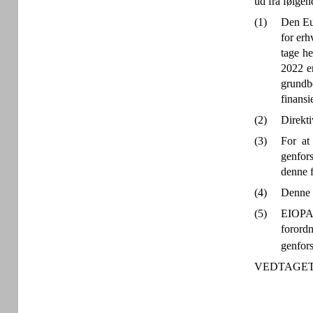
ud fra følgen
(1)
Den Eu
for erh
tage he
2022 e
grundbe
finansi
(2)
Direkt
(3)
For at
genfors
denne 
(4)
Denne f
(5)
EIOPA 
forordn
genfors
VEDTAGET