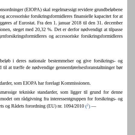
nsordninger (EIOPA) skal regelmæssigt revidere grundbeløbene
g accessoriske forsikringsformidleres finansielle kapacitet for at
iggøres af Eurostat. Fra den 1. januar 2018 til den 31. december
onen, steget med 20,32 %. Det er derfor nødvendigt at tilpasse
enforsikringsformidleres og accessoriske forsikringsformidleres
dbeløb i deres nationale bestemmelser og give forsikrings- og
id til at træffe de nødvendige gennemførelsesforanstaltninger bør
tandarder, som EIOPA har forelagt Kommissionen.
smæssige tekniske standarder, som ligger til grund for denne
nmodet om rådgivning fra interessentgruppen for forsikrings- og
2
ntets og Rådets forordning (EU) nr. 1094/2010
(
)
—