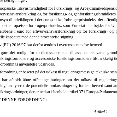
de betragtninger:
ropæiske Tilsynsmyndighed for Forsikrings- og Arbejdsmarkedspensio
vervsansvarsforsikring og for forsikrings- og genforsikringsformidleres o
nsyn til udviklingen i det europæiske forbrugerprisindeks, der offentl
r det europæiske forbrugerprisindeks, som Eurostat udarbejder for Uni
løbene i euro for erhvervsansvarsforsikring og for forsikrings- og g
elle kapacitet med denne procentvise stigning.
iv (EU) 2016/97 bør derfor ændres i overensstemmelse hermed.
 gøre det muligt for medlemsstaterne at tilpasse de relevante grun
ikringsformidlere og accessoriske forsikringsformidlere tilstrækkelig t
forordnings anvendelse udskydes.
orordning er baseret på det udkast til reguleringsmæssige tekniske s
har afholdt åbne offentlige høringer om det udkast til regulering
ing, analyseret de potentielle omkostninger og fordele herved samt a
ikringsordninger, der er nedsat i henhold artikel 37 i Europa-Parlame
 DENNE FORORDNING:
Artikel 1