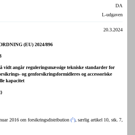
DA
L-udgaven
20.3.2024
DNING (EU) 2024/896
3
å vidt angår reguleringsmæssige tekniske standarder for
orsikrings- og genforsikringsformidleres og accessoriske
lle kapacitet
)
1
anuar 2016 om forsikringsdistribution
(
)
, særlig artikel 10, stk. 7,