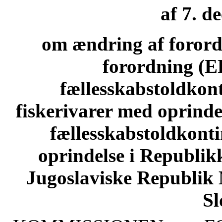
af 7. d
om ændring af forord
forordning (E
fællesskabstoldkont
fiskerivarer med oprinde
fællesskabstoldkonti
oprindelse i Republik
Jugoslaviske Republik
Sl