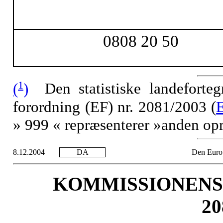
0808 20 50
1
(
)
Den statistiske landeforteg
forordning (EF) nr. 2081/2003 (
E
» 999 « repræsenterer »anden opr
8.12.2004
DA
Den Euro
KOMMISSIONENS 
20