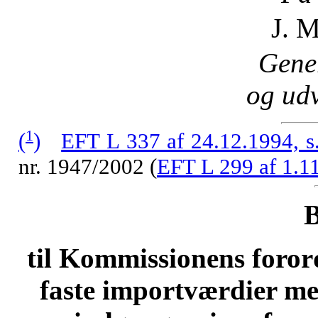
J. 
Gener
og udv
1
(
)
EFT L 337 af 24.12.1994, s
nr. 1947/2002 (
EFT L 299 af 1.11
til Kommissionens foror
faste importværdier med