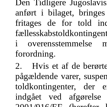
Den Tidligere Jugoslavi
anført i bilaget, bringe
fritages de for told i
fællesskabstoldkontingente
i overensstemmelse 
forordning.
2. Hvis et af de berørte 
pågældende varer, suspend
toldkontingenter, der e
indgået ved afgørelse
2001/916/EF (herefter 