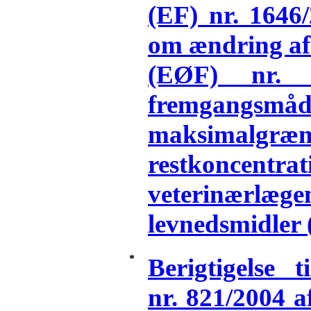
(EF) nr. 1646
om ændring af 
(EØF) nr. 
fremgangsmå
maksimal
restkon
veterinærl
levnedsmidler 
*
Berigtigelse 
nr. 821/2004 a