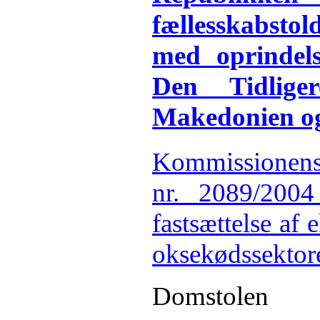
fællesskabstol
med oprindels
Den Tidlige
Makedonien og
Kommissio
nr. 2089/200
fastsættelse af 
oksekødssektor
Domstolen