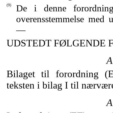
(9)
De i denne forordning 
overensstemmelse med ud
—
UDSTEDT FØLGENDE 
A
Bilaget til forordning (
teksten i bilag I til nærvæ
A