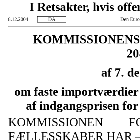
I Retsakter, hvis offe
8.12.2004
DA
Den Euro
KOMMISSIONENS 
20
af 7. d
om faste importværdier 
af indgangsprisen for
KOMMISSIONEN 
FÆLLESSKABER HAR 