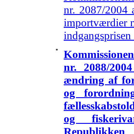
nr. 2087/2004 
importværdier m
indgangsprisen 
*
Kommissio
nr. 2088/200
ændring af fo
og forordni
fællesskabstol
og fiskeri
Republi