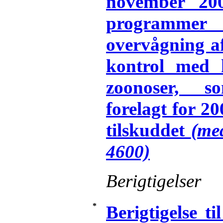
november 20
programme
overvågning a
kontrol med h
zoonoser, s
forelagt for 20
tilskuddet
(me
4600)
Berigtigelser
*
Berigtigelse t