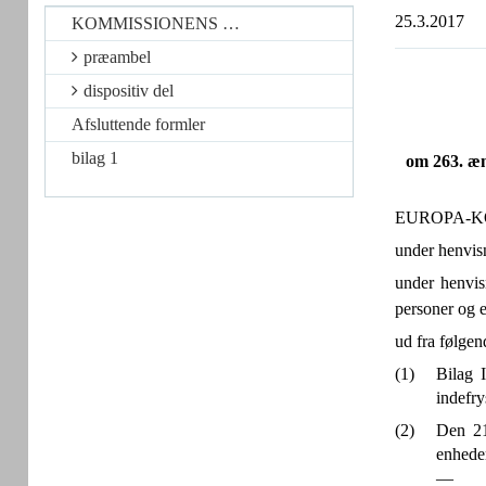
25.3.2017
KOMMISSIONENS …
præambel
dispositiv del
Afsluttende formler
bilag 1
om 263. ænd
EUROPA-K
under henvis
under henvis
personer og e
ud fra følgen
(1)
Bilag 
indefry
(2)
Den 21
enheder
—