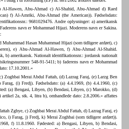
 i bilag I til forordning (EF) nr. 881/2002 ændres således:
b) Al-Hawen, Abu-Ahmad c) Al-Shahid, Abu-Ahmad d) Raed
n) f) Al-Amriki, Abu-Ahmad (the American)). Fødselsdato:
dentifikationsnr.: 9681029476. Andre oplysninger: a) amerikansk
c) Faderens navn er Mohammad Hijazi. Moderens navn er Sakina.
:
d Muhammad Hasan Muhammad Hijazi (som tidligere anført), c)
aneren), e) Abu-Ahmad Al-Hawen, f) Abu-Ahmad Al-Shahid.
, b) amerikansk. Nationalt identifikationsnr.: jordansk nationalt
ialsikringsnummer 548-91-5411; b) faderens navn er Mohammad
 dato: 17.10.2001.«
c) Zoghbai Merai Abdul Fattah, (d) Lazrag Faraj, (e) Larzg Ben
) Farag, (i) Fredj). Fødselsdato: (a) 4.4.1969, (b) 4.4.1960, (c)
sted: (a) Bengasi, Libyen, (b) Bendasi, Libyen, (c) Marokko, (d)
tikel 2a, stk. 4, litra b), omhandlede dato: 2.8.2006.« affattes
attah Zgbye, c) Zoghbai Merai Abdul Fattah, d) Lazrag Faraj, e)
co, i) Farag, j) Fredj, k) Merai Zoghbai (som tidligere anført)).
1968, f) 11.8.1960. Fødested: a) Bengasi, Libyen, b) Bendasi,