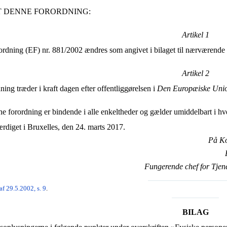
 DENNE FORORDNING:
Artikel 1
orordning (EF) nr. 881/2002 ændres som angivet i bilaget til nærværende
Artikel 2
ing træder i kraft dagen efter offentliggørelsen i
Den Europæiske Unio
e forordning er bindende i alle enkeltheder og gælder umiddelbart i hv
rdiget i Bruxelles, den 24. marts 2017.
På Ko
Fungerende chef for Tjene
f 29.5.2002, s. 9
.
BILAG