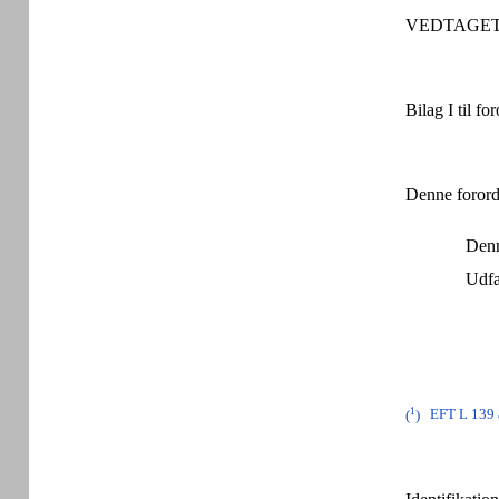
VEDTAGET
Bilag I til f
Denne forordn
Denn
Udfæ
1
(
)
EFT L 139 a