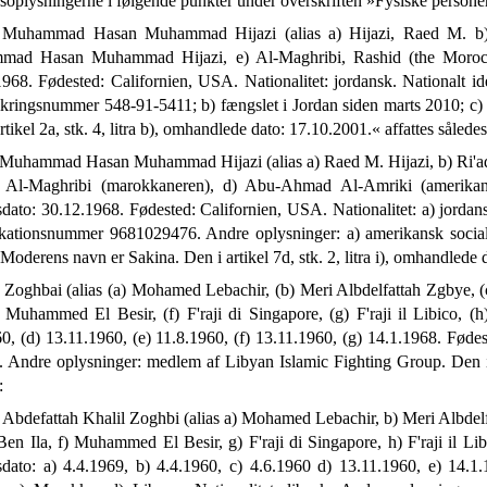
nsoplysningerne i følgende punkter under overskriften »Fysiske personer«
 Muhammad Hasan Muhammad Hijazi (alias a) Hijazi, Raed M. 
ad Hasan Muhammad Hijazi, e) Al-Maghribi, Rashid (the Morocca
968. Fødested: Californien, USA. Nationalitet: jordansk. Nationalt i
sikringsnummer 548-91-5411; b) fængslet i Jordan siden marts 2010; 
rtikel 2a, stk. 4, litra b), omhandlede dato: 17.10.2001.« affattes således
Muhammad Hasan Muhammad Hijazi (alias a) Raed M. Hijazi, b) Ri'a
 Al-Maghribi (marokkaneren), d) Abu-Ahmad Al-Amriki (amerik
dato: 30.12.1968. Fødested: Californien, USA. Nationalitet: a) jordansk
fikationsnummer 9681029476. Andre oplysninger: a) amerikansk soc
 Moderens navn er Sakina. Den i artikel 7d, stk. 2, litra i), omhandlede
 Zoghbai (alias (a) Mohamed Lebachir, (b) Meri Albdelfattah Zgbye, (
) Muhammed El Besir, (f) F'raji di Singapore, (g) F'raji il Libico, (h
0, (d) 13.11.1960, (e) 11.8.1960, (f) 13.11.1960, (g) 14.1.1968. Føde
 Andre oplysninger: medlem af Libyan Islamic Fighting Group. Den i ar
:
Abdefattah Khalil Zoghbi (alias a) Mohamed Lebachir, b) Meri Albdelf
en Ila, f) Muhammed El Besir, g) F'raji di Singapore, h) F'raji il Libi
sdato: a) 4.4.1969, b) 4.4.1960, c) 4.6.1960 d) 13.11.1960, e) 14.1.