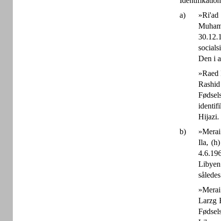
Identifikatio
a)
»Ri'ad
Muhamm
30.12.1
social
Den i a
»Raed 
Rashid
Fødsels
identi
Hijazi.
b)
»Merai
Ila, (h
4.6.196
Libyen.
således
»Merai 
Larzg B
Fødsel