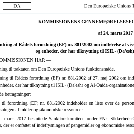
DA
Den Europæiske Unions T
KOMMISSIONENS GENNEMFØRELSESFORO
af 24. marts 2017
ring af Rådets forordning (EF) nr. 881/2002 om indførelse af visse
og enheder, der har tilknytning til ISIL- (Da'es
OMMISSIONEN HAR —
ning til traktaten om Den Europæiske Unions funktionsmåde,
ning til Rådets forordning (EF) nr. 881/2002 af 27. maj 2002 om indfør
nheder, der har tilknytning til ISIL- (Da'esh) og Al-Qaida-organisation
de betragtninger:
I til forordning (EF) nr. 881/2002 indeholder en liste over de person
sningen af midler og økonomiske ressourcer.
. marts 2017 besluttede Sanktionskomitéen under FN's Sikkerhedsrå
, der er omfattet af indefrysningen af pengemidler og økonomiske resso