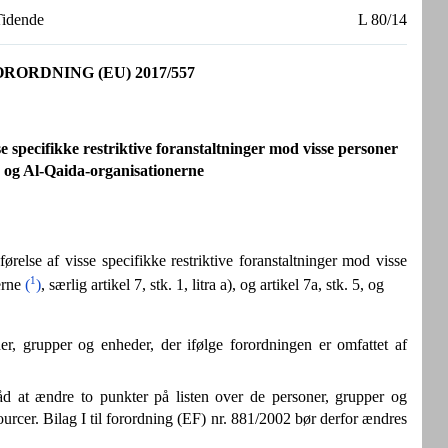
idende
L 80/14
RDNING (EU) 2017/557
 specifikke restriktive foranstaltninger mod visse personer
h) og Al-Qaida-organisationerne
else af visse specifikke restriktive foranstaltninger mod visse
1
erne
(
)
, særlig artikel 7, stk. 1, litra a), og artikel 7a, stk. 5, og
er, grupper og enheder, der ifølge forordningen er omfattet af
d at ændre to punkter på listen over de personer, grupper og
urcer. Bilag I til forordning (EF) nr. 881/2002 bør derfor ændres