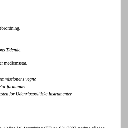
 forordning.
ns Tidende
.
er medlemsstat.
mmissionens vegne
For formanden
sten for Udenrigspolitiske Instrumenter