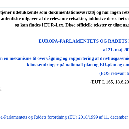
tjener udelukkende som dokumentationsværktøj og har ingen retsvir
 autentiske udgaver af de relevante retsakter, inklusive deres betr
og kan findes i EUR-Lex. Disse officielle tekster er tilgæng
EUROPA-PARLAMENTETS OG RÅDETS FOR
af 21. maj 20
m en mekanisme til overvågning og rapportering af drivhusgasemis
klimaændringer på nationalt plan og EU-plan og om
(EØS-relevant te
(EUT L 165, 18.6.20
:
a-Parlamentets og Rådets forordning (EU) 2018/1999 af 11. december