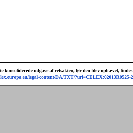
te konsoliderede udgave af retsakten, før den blev ophævet, findes
ur-lex.europa.eu/legal-content/DA/TXT/?uri=CELEX:02013R0525-