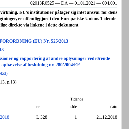
02013R0525 — DA — 01.01.2021 — 004.001
kning. EU's institutioner påtager sig intet ansvar for dens
agtninger, er offentliggjort i den Europæiske Unions Tidende
elige direkte via linkene i dette dokument
ORDNING (EU) Nr. 525/2013
13
sioner og rapportering af andre oplysninger vedrørende
 ophævelse af beslutning nr. 280/2004/EF
kst)
13, p.13)
Tidende
nr.
side
dato
 2018
L 328
1
21.12.2018