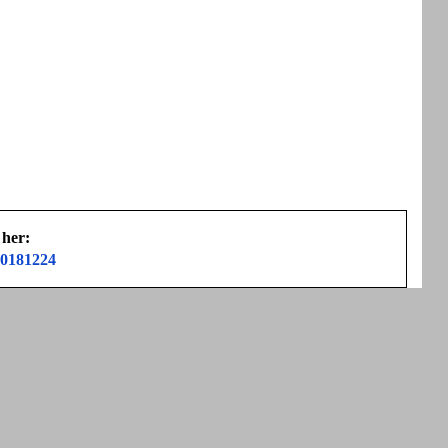
 her:
20181224