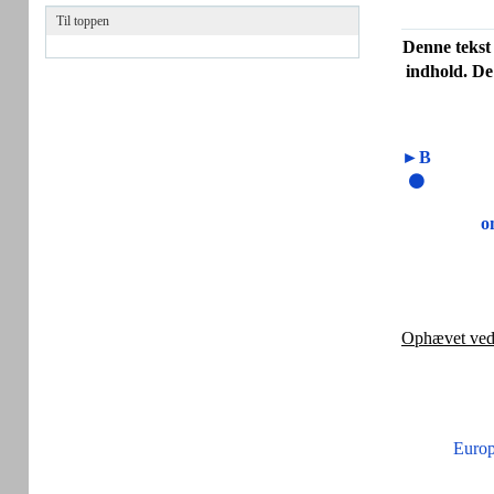
Til toppen
Denne tekst 
indhold. De
►B
o
Ophævet ved
Europ