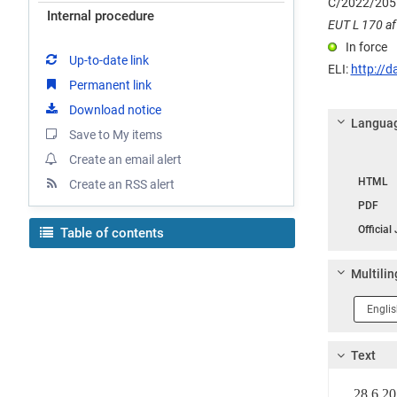
C/2022/205
Internal procedure
EUT L 170 af 
In force
Up-to-date link
ELI:
http://d
Permanent link
Download notice
Languag
Save to My items
Create an email alert
Langua
HTML
Create an RSS alert
PDF
Official
Table of contents
Multilin
Langua
1
Text
28.6.