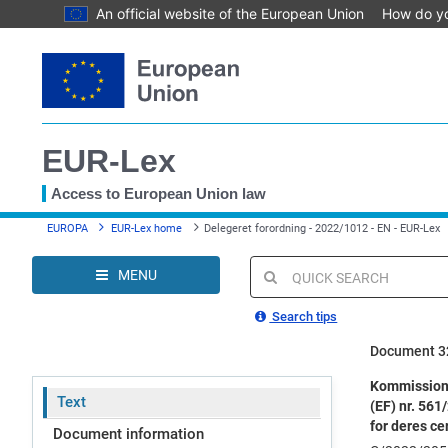
An official website of the European Union
How do y
Skip
to
main
content
EUR-Lex
Access to European Union law
You
EUROPA
EUR-Lex home
Delegeret forordning - 2022/1012 - EN - EUR-Lex
are
here
MENU
Quick
search
Search tips
Document 3
Kommissione
Text
(EF) nr. 561
for deres cer
Document information