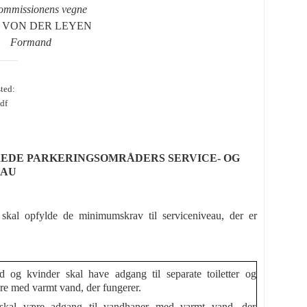
ommissionens vegne
la VON DER LEYEN
Formand
ted:
df
EDE PARKERINGSOMRÅDERS SERVICE- OG
EAU
, skal opfylde de minimumskrav til serviceniveau, der er
 og kvinder skal have adgang til separate toiletter og
re med varmt vand, der fungerer.
skal være adgang til vandhaner med varmt vand, der