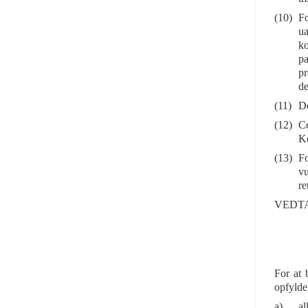
(10)
Fo
ua
ko
pa
pr
de
(11)
De
(12)
Ce
Ko
(13)
Fo
vu
re
VEDT
For at 
opfylde
a)
al