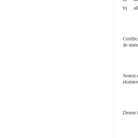
b)
al
Certifi
de stand
Senest 
eksiste
Denne f