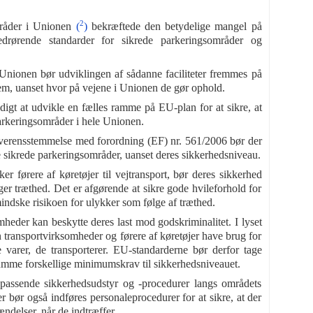
2
mråder i Unionen
(
)
bekræftede den betydelige mangel på
edrørende standarder for sikrede parkeringsområder og
Unionen bør udviklingen af sådanne faciliteter fremmes på
l dem, uanset hvor på vejene i Unionen de gør ophold.
digt at udvikle en fælles ramme på EU-plan for at sikre, at
arkeringsområder i hele Unionen.
 i overensstemmelse med forordning (EF) nr. 561/2006 bør der
le sikrede parkeringsområder, uanset deres sikkerhedsniveau.
ker førere af køretøjer til vejtransport, bør deres sikkerhed
gger træthed. Det er afgørende at sikre gode hvileforhold for
mindske risikoen for ulykker som følge af træthed.
mheder kan beskytte deres last mod godskriminalitet. I lyset
n transportvirksomheder og førere af køretøjer have brug for
varer, de transporterer. EU-standarderne bør derfor tage
rumme forskellige minimumskrav til sikkerhedsniveauet.
 passende sikkerhedsudstyr og -procedurer langs områdets
 bør også indføres personaleprocedurer for at sikre, at der
ændelser, når de indtræffer.