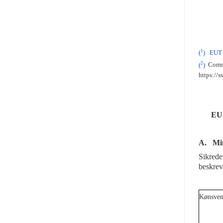
1
(
)
EUT 
2
(
)
Commis
https://
EU
A.
Mi
Sikrede
beskreve
Kønsvenl