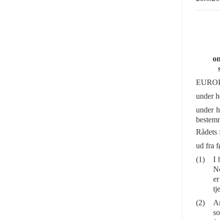
om
EURO
under h
under h
bestemm
Rådets 
ud fra 
(1)
I 
No
er
tj
(2)
Ar
so