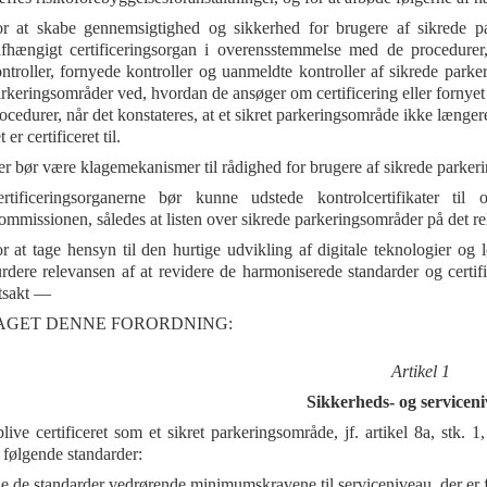
r at skabe gennemsigtighed og sikkerhed for brugere af sikrede pa
fhængigt certificeringsorgan i overensstemmelse med de procedurer, 
ntroller, fornyede kontroller og uanmeldte kontroller af sikrede parker
rkeringsområder ved, hvordan de ansøger om certificering eller fornyet 
ocedurer, når det konstateres, at et sikret parkeringsområde ikke længer
t er certificeret til.
r bør være klagemekanismer til rådighed for brugere af sikrede parker
rtificeringsorganerne bør kunne udstede kontrolcertifikater til
mmissionen, således at listen over sikrede parkeringsområder på det rel
r at tage hensyn til den hurtige udvikling af digitale teknologier o
rdere relevansen af at revidere de harmoniserede standarder og certifi
tsakt —
AGET DENNE FORORDNING:
Artikel 1
Sikkerheds- og servicen
blive certificeret som et sikret parkeringsområde, jf. artikel 8a, stk.
 følgende standarder:
le de standarder vedrørende minimumskravene til serviceniveau, der er fas