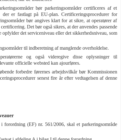
rkeringsområder bør parkeringsområder certificeres af et
der er fastlagt på EU-plan. Certificeringsprocedurer for
ingsområder bør angives klart for at sikre, at operatører af
certificering. Det bør også sikres, at der anvendes passende
e opfylder det serviceniveau eller det sikkerhedsniveau, som
ingsområder til indberetning af manglende overholdelse.
 operatørerne og også videregive disse oplysninger til
evante officielle websted kan ajourføres.
g løbende forbedre førernes arbejdsvilkår bør Kommissionen
ceringsprocedurer senest fire år efter vedtagelsen af denne
iveauer
 1, i forordning (EF) nr. 561/2006, skal et parkeringsområde
tsat i afdeling A i bilag I til denne forordning