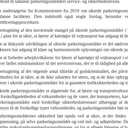
rhold til sådanne parkeringsområders service- og sikkerhedsniveau.
 undersøgelse fra Kommissionen fra 2019 om sikrede parkeringso
danne faciliteter. Den indeholdt også nogle forslag, herunder v
rtificeringsprocedurer.
betragtning af den nuværende mangel på sikrede parkeringsområder i 
-plan for at sikre, at førere af køretøjer til vejtransport har adgang ti
r at tilskynde udviklingen af sikrede parkeringsområder er det nødven
ktoren har adgang til klare og harmoniserede oplysninger om sikrede p
r at forbedre arbejdsvilkårene for førere af køretøjer til vejtransport
re fælles minimumskrav til det serviceniveau, der er til rådighed på al
betragtning af det stigende antal tilfælde af godskriminalitet, der påvir
rbedres for at sikre, at de ikke udsættes for stress, og at de ikke opby
rere i sikrede parkeringsområder for at garantere trafiksikkerheden og 
krede parkeringsområder er afgørende for, at førere og transportvirkso
 forskelligartetheden af virksomheder og de varer, der transporteres, ka
rkeringsområder med forskellige sikkerhedsniveauer afhængigt af de 
nsyn til de forskellige typer virksomheder, og parkeringsområder bør 
rkeringsområdernes sikkerhed bør opnås ved at sikre, at der findes
grænsning, på selve parkeringsområdet og ved ind- og udkørslerne. Der
æffes risikoforebyggelsesforanstaltninger, og for at afbøde følgerne af h