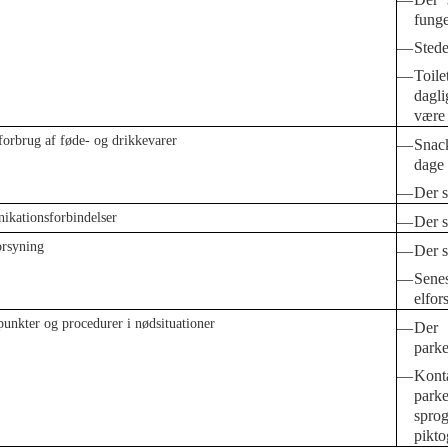
funge
—
Stede
—
Toile
dagl
være 
orbrug af føde- og drikkevarer
—
Snack
dage
—
Der s
kationsforbindelser
—
Der s
orsyning
—
Der s
—
Sen
elfor
unkter og procedurer i nødsituationer
—
Der 
parke
—
Konta
park
spro
pikt