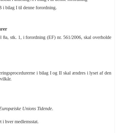
B i bilag I til denne forordning.
urer
l 8a, stk. 1, i forordning (EF) nr. 561/2006, skal overholde
ingsprocedurerne i bilag I og II skal ændres i lyset af den
vilkår.
Europæiske Unions Tidende
.
t i hver medlemsstat.