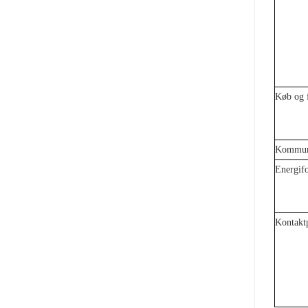
Køb og f
Kommuni
Energif
Kontaktp