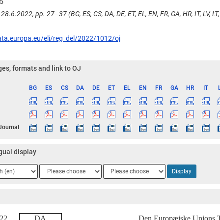
5
28.6.2022, pp. 27–37 (BG, ES, CS, DA, DE, ET, EL, EN, FR, GA, HR, IT, LV, LT, 
ata.europa.eu/eli/reg_del/2022/1012/oj
es, formats and link to OJ
BG
ES
CS
DA
DE
ET
EL
EN
FR
GA
HR
IT
ge
 Journal
gual display
ge
Language
Language
Display
2
3
2022
DA
Den Europæiske Unions 