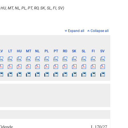
HU, MT, NL, PL, PT, RO, SK, SL, FI, SV)
Expand all
Collapse all
LV
LT
HU
MT
NL
PL
PT
RO
SK
SL
FI
SV
Tidende
L 170/27