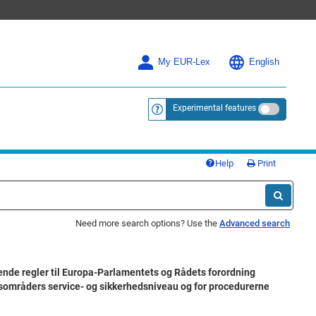
My EUR-Lex
English
Experimental features
<a href="https://eur-lex.europa.eu/
Help
Print
Need more search options? Use the
Advanced search
nde regler til Europa-Parlamentets og Rådets forordning
ngsområders service- og sikkerhedsniveau og for procedurerne