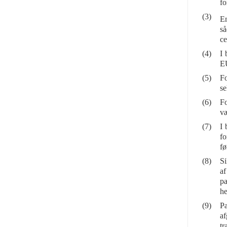
fo
(3)
En
så
ce
(4)
I 
EU
(5)
Fo
se
(6)
Fo
væ
(7)
I 
fo
fø
(8)
Si
af
pa
he
(9)
Pa
af
tr