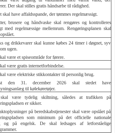
rer. Der skal stilles gratis håndsæbe til rådighed.
t skal have affaldsspande, der tømmes regelmæssigt.
tter, brusere og håndvaske skal rengøres og kontrolleres
igt med regelmæssige mellemrum. Rengøringsplanen skal
opslået.
s og drikkevarer skal kunne købes 24 timer i døgnet, syv
 om ugen.
kal være et spiseområde for førere.
kal være gratis internetforbindelse.
kal være elektriske stikkontakter til personlig brug.
est den 31. december 2026 skal stedet have
syningsanlæg til kølekøretøjer.
skal være tydelig skiltning, således at trafikken på
ringspladsen er sikker.
ktoplysninger på beredskabstjenester skal være opslået på
eringspladsen som minimum på det officielle nationale
g og på engelsk. De skal ledsages af letforståelige
ogrammer.