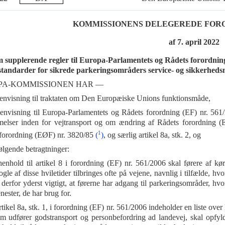
KOMMISSIONENS DELEGEREDE FORORD
af 7. april 2022
 supplerende regler til Europa-Parlamentets og Rådets forordning (
standarder for sikrede parkeringsområders service- og sikkerhedsn
PA-KOMMISSIONEN HAR —
envisning til traktaten om Den Europæiske Unions funktionsmåde,
envisning til Europa-Parlamentets og Rådets forordning (EF) nr. 561
elser inden for vejtransport og om ændring af Rådets forordning 
1
forordning (EØF) nr. 3820/85
(
)
, og særlig artikel 8a, stk. 2, og
følgende betragtninger:
henhold til artikel 8 i forordning (EF) nr. 561/2006 skal førere af køre
gle af disse hviletider tilbringes ofte på vejene, navnlig i tilfælde, hv
 derfor yderst vigtigt, at førerne har adgang til parkeringsområder, hvo
enester, de har brug for.
tikel 8a, stk. 1, i forordning (EF) nr. 561/2006 indeholder en liste over
m udfører godstransport og personbefordring ad landevej, skal opfylde