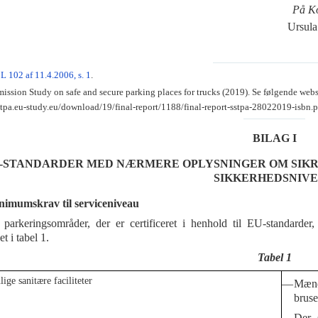
På K
Ursu
L 102 af 11.4.2006, s. 1
.
sion Study on safe and secure parking places for trucks (2019). Se følgende webs
sstpa.eu-study.eu/download/19/final-report/1188/final-report-sstpa-28022019-isbn.p
BILAG I
-STANDARDER MED NÆRMERE OPLYSNINGER OM SIKR
SIKKERHEDSNIV
nimumskrav til serviceniveau
 parkeringsområder, der er certificeret i henhold til EU-standarder
t i tabel 1.
Tabel 1
ige sanitære faciliteter
—
Mænd
bruse
—
Der 