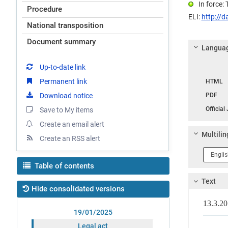
In force:
Procedure
ELI:
http://d
National transposition
Document summary
Languag
Up-to-date link
Langua
Permanent link
HTML
Download notice
PDF
Official
Save to My items
Create an email alert
Multilin
Create an RSS alert
Langua
1
Table of contents
Text
Hide consolidated versions
13.3.
19/01/2025
Legal act