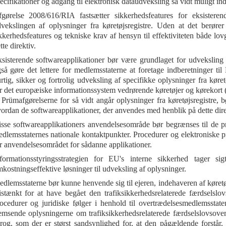
ecifikationer og adgang til elektronisk dataudveksling så vidt muligt inde
gørelse 2008/616/RIA fastsætter sikkerhedsfeatures for eksisteren
vekslingen af oplysninger fra køretøjsregistre. Uden at det berøre
kkerhedsfeatures og tekniske krav af hensyn til effektiviteten både l
tte direktiv.
sisterende softwareapplikationer bør være grundlaget for udveksling a
så gøre det lettere for medlemsstaterne at foretage indberetninger t
rtig, sikker og fortrolig udveksling af specifikke oplysninger fra kør
r det europæiske informationssystem vedrørende køretøjer og kørekort (
l Prümafgørelserne for så vidt angår oplysninger fra køretøjsregistre
ordan de softwareapplikationer, der anvendes med henblik på dette direk
sse softwareapplikationers anvendelsesområde bør begrænses til de p
dlemsstaternes nationale kontaktpunkter. Procedurer og elektroniske p
r anvendelsesområdet for sådanne applikationer.
formationsstyringsstrategien for EU's interne sikkerhed tager s
kostningseffektive løsninger til udveksling af oplysninger.
dlemsstaterne bør kunne henvende sig til ejeren, indehaveren af køretø
stænkt for at have begået den trafiksikkerhedsrelaterede færdsels
ocedurer og juridiske følger i henhold til overtrædelsesmedlemsstate
emsende oplysningerne om trafiksikkerhedsrelaterede færdselslovsover
rog, som der er størst sandsynlighed for, at den pågældende forstår,