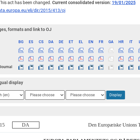
 This act has been changed.
Current consolidated version:
19/01/2025
ata.europa.eu/eli/dir/2015/413/oj
es, formats and link to OJ
BG
ES
CS
DA
DE
ET
EL
EN
FR
GA
HR
IT
ge
 Journal
gual display
ge
Language
Language
Display
2
3
2015
DA
Den Europæiske Unions 