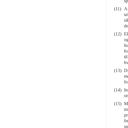
sp
(11)
Af
ud
si
de
(12)
Ek
og
hu
fo
ti
hv
(13)
Di
me
fo
(14)
In
om
(15)
Me
mi
pr
fr
sp