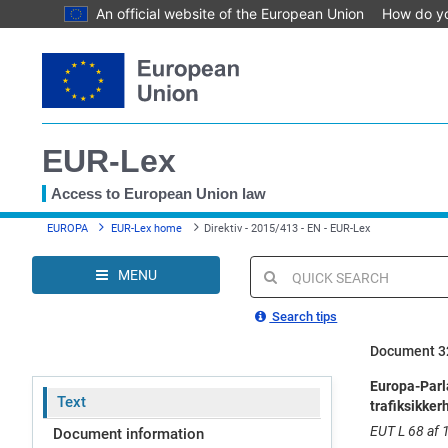
An official website of the European Union
How do y
Skip
to
main
content
EUR-Lex
Access to European Union law
You
EUROPA
EUR-Lex home
Direktiv - 2015/413 - EN - EUR-Lex
are
here
MENU
Quick
search
Search tips
Document 3
Europa-Parl
Text
trafiksikke
EUT L 68 af 1
Document information