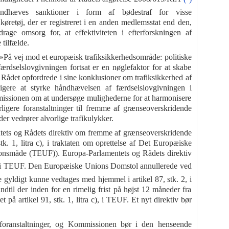
ndhæves sanktioner i form af bødestraf for visse
 køretøj, der er registreret i en anden medlemsstat end den,
rage omsorg for, at effektiviteten i efterforskningen af
 tilfælde.
 »På vej mod et europæisk trafiksikkerhedsområde: politiske
færdselslovgivningen fortsat er en nøglefaktor for at skabe
. Rådet opfordrede i sine konklusioner om trafiksikkerhed af
igere at styrke håndhævelsen af færdselslovgivningen i
ssionen om at undersøge mulighederne for at harmonisere
ligere foranstaltninger til fremme af grænseoverskridende
r vedrører alvorlige trafikulykker.
tets og Rådets direktiv om fremme af grænseoverskridende
k. 1, litra c), i traktaten om oprettelse af Det Europæiske
ionsmåde (TEUF)). Europa-Parlamentets og Rådets direktiv
. 2, i TEUF. Den Europæiske Unions Domstol annullerede ved
 gyldigt kunne vedtages med hjemmel i artikel 87, stk. 2, i
til der inden for en rimelig frist på højst 12 måneder fra
 på artikel 91, stk. 1, litra c), i TEUF. Et nyt direktiv bør
lforanstaltninger, og Kommissionen bør i den henseende