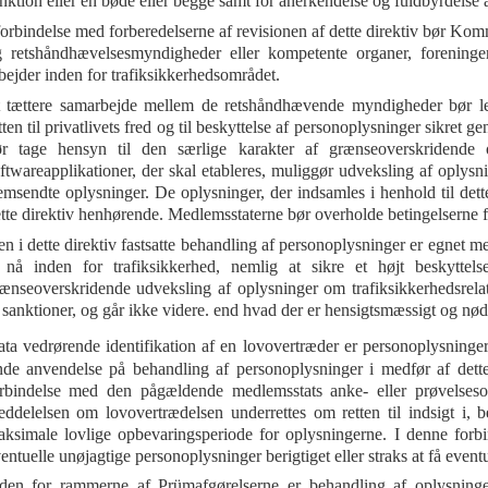
nktion eller en bøde eller begge samt for anerkendelse og fuldbyrdelse 
forbindelse med forberedelserne af revisionen af dette direktiv bør Kom
 retshåndhævelsesmyndigheder eller kompetente organer, foreninger f
bejder inden for trafiksikkerhedsområdet.
 tættere samarbejde mellem de retshåndhævende myndigheder bør led
tten til privatlivets fred og til beskyttelse af personoplysninger sikret
r tage hensyn til den særlige karakter af grænseoverskridende 
ftwareapplikationer, der skal etableres, muliggør udveksling af oplysn
emsendte oplysninger. De oplysninger, der indsamles i henhold til dett
tte direktiv henhørende. Medlemsstaterne bør overholde betingelserne f
n i dette direktiv fastsatte behandling af personoplysninger er egnet me
 nå inden for trafiksikkerhed, nemlig at sikre et højt beskyttel
ænseoverskridende udveksling af oplysninger om trafiksikkerhedsrel
 sanktioner, og går ikke videre. end hvad der er hensigtsmæssigt og nødv
ta vedrørende identifikation af en lovovertræder er personoplysning
nde anvendelse på behandling af personoplysninger i medfør af dette
rbindelse med den pågældende medlemsstats anke- eller prøvelsesor
ddelelsen om lovovertrædelsen underrettes om retten til indsigt i, 
ksimale lovlige opbevaringsperiode for oplysningerne. I denne forbin
entuelle unøjagtige personoplysninger berigtiget eller straks at få eventue
den for rammerne af Prümafgørelserne er behandling af oplysninger