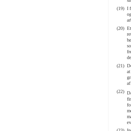
sa
(19)
I 
og
ar
(20)
Et
re
bø
so
fr
de
(21)
De
at
gr
af
(22)
Da
fi
fo
me
ma
ev
(23)
In