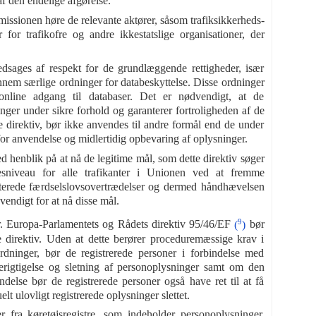
af den endelige afgørelse.
missionen høre de relevante aktører, såsom trafiksikkerheds-
or trafikofre og andre ikkestatslige organisationer, der
sages af respekt for de grundlæggende rettigheder, især
 gennem særlige ordninger for databeskyttelse. Disse ordninger
online adgang til databaser. Det er nødvendigt, at de
inger under sikre forhold og garanterer fortroligheden af de
e direktiv, bør ikke anvendes til andre formål end de under
or anvendelse og midlertidig opbevaring af oplysninger.
d henblik på at nå de legitime mål, som dette direktiv søger
sesniveau for alle trafikanter i Unionen ved at fremme
aterede færdselslovsovertrædelser og dermed håndhævelsen
endigt for at nå disse mål.
9
er. Europa-Parlamentets og Rådets direktiv 95/46/EF
(
)
bør
 direktiv. Uden at dette berører proceduremæssige krav i
dninger, bør de registrerede personer i forbindelse med
berigtigelse og sletning af personoplysninger samt om den
delse bør de registrerede personer også have ret til at få
lt ulovligt registrerede oplysninger slettet.
 fra køretøjsregistre, som indeholder personoplysninger,