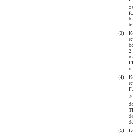
o
fæ
hv
tr
(3)
Ko
re
be
2.
me
EU
re
(4)
Ko
re
Fæ
2
do
TE
da
de
(5)
De