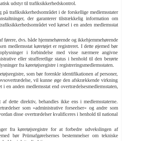
isk udstyr til trafiksikkerhedskontrol.
på trafiksikkerhedsområdet i de forskellige medlemsstater
taltninger, der garanterer tilstrækkelig information om
rafiksikkerhedsområdet ved kørsel i en anden medlemsstat
ng af førere, dvs. både hjemmehørende og ikkehjemmehørende
ken medlemsstat køretøjet er registreret. I dette øjemed bør
oplysninger i forbindelse med visse nærmere angivne
trative eller strafferetlige status i henhold til den berørte
ysninger fra køretøjsregistre i registreringsmedlemsstaten.
øjsregistre, som bør forenkle identifikationen af personer,
slovsovertrædelse, vil kunne øge den afskrækkende virkning
reret i en anden medlemsstat end overtrædelsesmedlemsstaten,
t af dette direktiv, behandles ikke ens i medlemsstaterne.
ertrædelser som »administrative forseelser« og andre som
ordan disse overtrædelser kvalificeres i henhold til national
ger fra køretøjsregistre for at forbedre udvekslingen af
jemed bør Prümafgørelsernes bestemmelser om tekniske