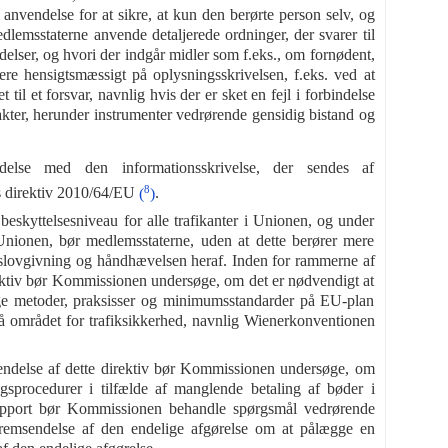
 anvendelse for at sikre, at kun den berørte person selv, og
emsstaterne anvende detaljerede ordninger, der svarer til
elser, og hvori der indgår midler som f.eks., om fornødent,
re hensigtsmæssigt på oplysningsskrivelsen, f.eks. ved at
il et forsvar, navnlig hvis der er sket en fejl i forbindelse
akter, herunder instrumenter vedrørende gensidig bistand og
ndelse med den informationsskrivelse, der sendes af
8
s direktiv 2010/64/EU
(
)
.
 beskyttelsesniveau for alle trafikanter i Unionen, og under
 Unionen, bør medlemsstaterne, uden at dette berører mere
selslovgivning og håndhævelsen heraf. Inden for rammerne af
rektiv bør Kommissionen undersøge, om det er nødvendigt at
ige metoder, praksisser og minimumsstandarder på EU-plan
 på området for trafiksikkerhed, navnlig Wienerkonventionen
endelse af dette direktiv bør Kommissionen undersøge, om
gsprocedurer i tilfælde af manglende betaling af bøder i
apport bør Kommissionen behandle spørgsmål vedrørende
remsendelse af den endelige afgørelse om at pålægge en