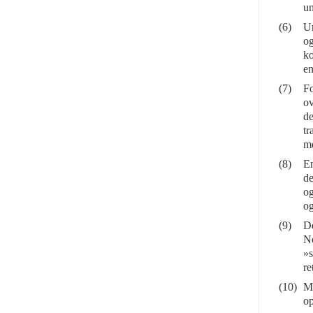
un
(6)
Un
og
ko
en
(7)
Fo
ov
d
tr
me
(8)
En
de
og
og
(9)
De
No
»s
re
(10)
Me
o