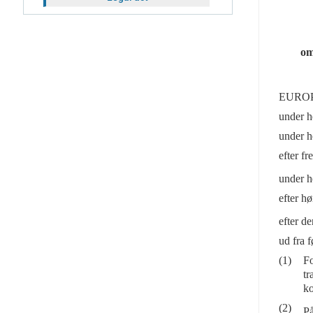
om
EUROP
under h
under h
efter fr
under h
efter h
efter d
ud fra 
(1)
Fo
tr
ko
(2)
På