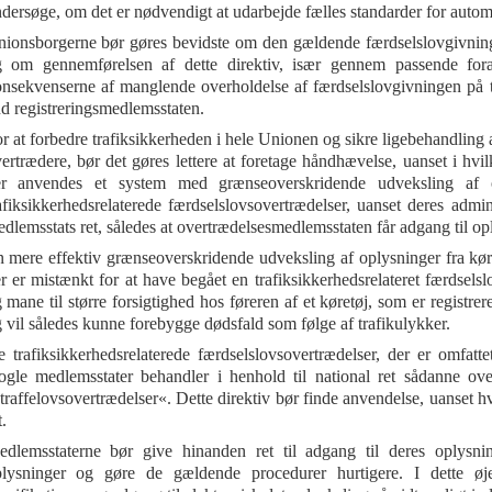
dersøge, om det er nødvendigt at udarbejde fælles standarder for automat
ionsborgerne bør gøres bevidste om den gældende færdselslovgivning 
 om gennemførelsen af dette direktiv, især gennem passende forans
nsekvenserne af manglende overholdelse af færdselslovgivningen på t
d registreringsmedlemsstaten.
r at forbedre trafiksikkerheden i hele Unionen og sikre ligebehandli
ertrædere, bør det gøres lettere at foretage håndhævelse, uanset i hvil
er anvendes et system med grænseoverskridende udveksling af 
afiksikkerhedsrelaterede færdselslovsovertrædelser, uanset deres adminis
dlemsstats ret, således at overtrædelsesmedlemsstaten får adgang til opl
 mere effektiv grænseoverskridende udveksling af oplysninger fra køret
r er mistænkt for at have begået en trafiksikkerhedsrelateret færdsel
 mane til større forsigtighed hos føreren af et køretøj, som er regist
 vil således kunne forebygge dødsfald som følge af trafikulykker.
 trafiksikkerhedsrelaterede færdselslovsovertrædelser, der er omfatte
gle medlemsstater behandler i henhold til national ret sådanne ov
traffelovsovertrædelser«. Dette direktiv bør finde anvendelse, uanset hv
t.
dlemsstaterne bør give hinanden ret til adgang til deres oplysnin
plysninger og gøre de gældende procedurer hurtigere. I dette ø