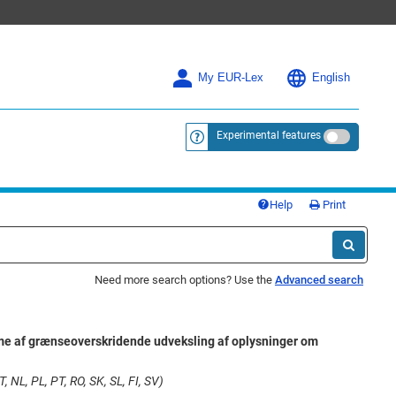
My EUR-Lex
English
Experimental features
<a href="https://eur-lex.europa.eu/
Help
Print
Need more search options? Use the
Advanced search
me af grænseoverskridende udveksling af oplysninger om
, NL, PL, PT, RO, SK, SL, FI, SV)