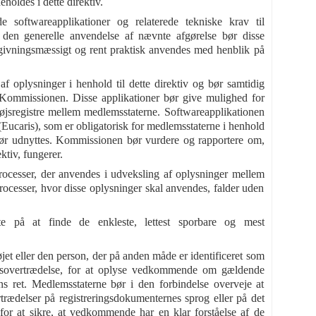
holdes i dette direktiv.
de softwareapplikationer og relaterede tekniske krav til
r den generelle anvendelse af nævnte afgørelse bør disse
ovgivningsmæssigt og rent praktisk anvendes med henblik på
f oplysninger i henhold til dette direktiv og bør samtidig
il Kommissionen. Disse applikationer bør give mulighed for
etøjsregistre mellem medlemsstaterne. Softwareapplikationen
Eucaris), som er obligatorisk for medlemsstaterne i henhold
, bør udnyttes. Kommissionen bør vurdere og rapportere om,
tiv, fungerer.
rocesser, der anvendes i udveksling af oplysninger mellem
rocesser, hvor disse oplysninger skal anvendes, falder uden
igte på at finde de enkleste, lettest sporbare og mest
jet eller den person, der på anden måde er identificeret som
lovsovertrædelse, for at oplyse vedkommende om gældende
ns ret. Medlemsstaterne bør i den forbindelse overveje at
trædelser på registreringsdokumenternes sprog eller på det
 for at sikre, at vedkommende har en klar forståelse af de