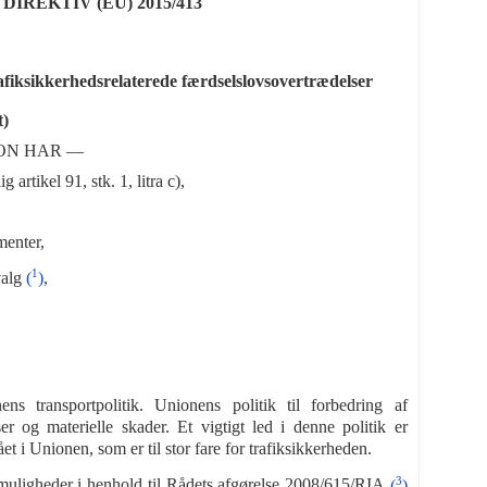
REKTIV (EU) 2015/413
fiksikkerhedsrelaterede færdselslovsovertrædelser
t)
ON HAR —
rtikel 91, stk. 1, litra c),
menter,
1
valg
(
)
,
ns transportpolitik. Unionens politik til forbedring af
er og materielle skader. Et vigtigt led i denne politik er
 i Unionen, som er til stor fare for trafiksikkerheden.
3
muligheder i henhold til Rådets afgørelse 2008/615/RIA
(
)