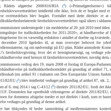
4
g Rådets afgørelse 2008/616/RIA
(
)
(»Prümafgørelserne«) hå
rdselslovsovertrædelser imidlertid ofte ikke, hvis de er begået med et
or overtrædelsen blev begået. Formålet med dette direktiv er at d
afiksikkerhedsrelaterede færdselslovsovertrædelser også sikres i sådanne
mmissionen understregede i sin meddelelse af 20. juli 2010 med titlen
tningslinjer for trafiksikkerheden for 2011-2020«, at håndhævelse af 
tingelserne for en væsentlig reduktion i antallet af dræbte og kvæstede
 december 2010 ligeledes til, at man overvejer behovet for yderl
dlemsstaterne, og om nødvendigt på EU-plan. Rådet anmodede Kommi
's færdselslovgivning, hvor det er hensigtsmæssigt, og vedtage yder
tshåndhævelse med hensyn til færdselslovsovertrædelser, navnlig dem, de
mmissionen vedtog den 19. marts 2008 et forslag til Europa-Parlamen
tshåndhævelse på trafiksikkerhedsområdet på grundlag af artikel 71, st
llesskab (nu artikel 91 i traktaten om Den Europæiske Unions funkt
5
011/82/EU
(
)
blev imidlertid vedtaget på grundlag af artikel 87, stk
6
m af 6. maj 2014 i sag C-43/12
(
)
direktiv 2011/82/EU, fordi det ikke
UF. Domstolen har opretholdt virkningerne af direktiv 2011/82/EU, ind
toen for dommens afsigelse træder et nyt direktiv i kraft, som er baseret
rfor vedtages på grundlag af denne artikel.
r bør tilskyndes til bedre samordning af medlemsstaternes kontro