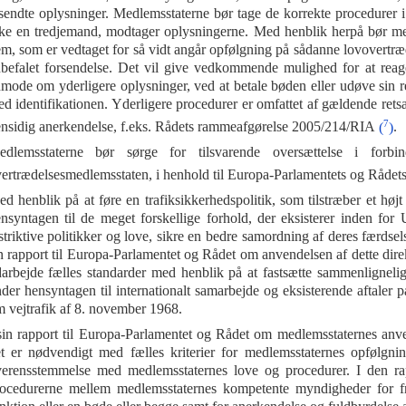
lsendte oplysninger. Medlemsstaterne bør tage de korrekte procedurer i
ke en tredjemand, modtager oplysningerne. Med henblik herpå bør medl
m, som er vedtaget for så vidt angår opfølgning på sådanne lovovertræd
befalet forsendelse. Det vil give vedkommende mulighed for at reage
mode om yderligere oplysninger, ved at betale bøden eller udøve sin ret t
d identifikationen. Yderligere procedurer er omfattet af gældende rets
7
nsidig anerkendelse, f.eks. Rådets rammeafgørelse 2005/214/RIA
(
)
.
edlemsstaterne bør sørge for tilsvarende oversættelse i forbi
ertrædelsesmedlemsstaten, i henhold til Europa-Parlamentets og Rådet
d henblik på at føre en trafiksikkerhedspolitik, som tilstræber et højt
nsyntagen til de meget forskellige forhold, der eksisterer inden for
striktive politikker og love, sikre en bedre samordning af deres færd
n rapport til Europa-Parlamentet og Rådet om anvendelsen af dette di
arbejde fælles standarder med henblik på at fastsætte sammenlignel
der hensyntagen til internationalt samarbejde og eksisterende aftaler
 vejtrafik af 8. november 1968.
sin rapport til Europa-Parlamentet og Rådet om medlemsstaternes anv
t er nødvendigt med fælles kriterier for medlemsstaternes opfølgnin
erensstemmelse med medlemsstaternes love og procedurer. I den r
ocedurerne mellem medlemsstaternes kompetente myndigheder for f