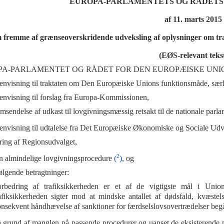
EUROPA-PARLAMENTETS OG RÅDETS DI
af 11. marts 2015
 fremme af grænseoverskridende udveksling af oplysninger om tra
(EØS-relevant teks
A-PARLAMENTET OG RÅDET FOR DEN EUROPÆISKE UNI
envisning til traktaten om Den Europæiske Unions funktionsmåde, særlig a
envisning til forslag fra Europa-Kommissionen,
emsendelse af udkast til lovgivningsmæssig retsakt til de nationale parla
envisning til udtalelse fra Det Europæiske Økonomiske og Sociale Ud
øring af Regionsudvalget,
2
en almindelige lovgivningsprocedure
(
)
, og
følgende betragtninger:
rbedring af trafiksikkerheden er et af de vigtigste mål i Unione
afiksikkerheden sigter mod at mindske antallet af dødsfald, kvæstels
nsekvent håndhævelse af sanktioner for færdselslovsovertrædelser begået
 grund af manglen på passende procedurer og uanset de eksisterende 