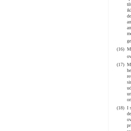
ti
ik
de
an
an
me
ge
(16)
M
ov
(17)
Me
he
re
si
ud
un
om
(18)
I 
de
ov
pr