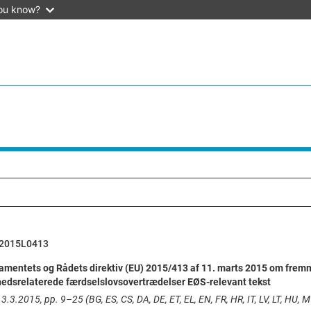
ou know?
2015L0413
amentets og Rådets direktiv (EU) 2015/413 af 11. marts 2015 om frem
rhedsrelaterede færdselslovsovertrædelser EØS-relevant tekst
3.3.2015, pp. 9–25 (BG, ES, CS, DA, DE, ET, EL, EN, FR, HR, IT, LV, LT, HU, MT