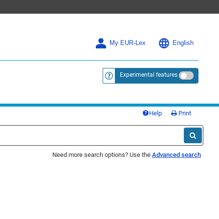
My EUR-Lex
English
Experimental features
<a href="https://eur-lex.europa.eu/
Help
Print
Need more search options? Use the
Advanced search