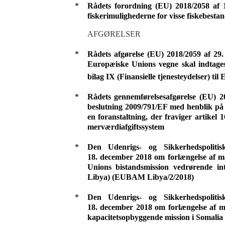
*
Rådets forordning (EU) 2018/2058 af 
fiskerimulighederne for visse fiskebesta
AFGØRELSER
*
Rådets afgørelse (EU) 2018/2059 af 2
Europæiske Unions vegne skal indtage
bilag IX (Finansielle tjenesteydelser) til
*
Rådets gennemførelsesafgørelse (EU) 
beslutning 2009/791/EF med henblik på at
en foranstaltning, der fraviger artikel 
merværdiafgiftssystem
*
Den Udenrigs- og Sikkerhedspoliti
18. december 2018 om forlængelse af m
Unions bistandsmission vedrørende i
Libya) (EUBAM Libya/2/2018)
*
Den Udenrigs- og Sikkerhedspoliti
18. december 2018 om forlængelse af 
kapacitetsopbyggende mission i Somal