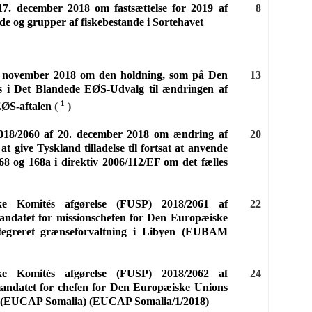
17. december 2018 om fastsættelse for 2019 af
8
nde og grupper af fiskebestande i Sortehavet
9. november 2018 om den holdning, som på Den
13
s i Det Blandede EØS-Udvalg til ændringen af
1
 EØS-aftalen
(
)
2018/2060 af 20. december 2018 om ændring af
20
 give Tyskland tilladelse til fortsat at anvende
168 og 168a i direktiv 2006/112/EF om det fælles
ske Komités afgørelse (FUSP) 2018/2061 af
22
andatet for missionschefen for Den Europæiske
ntegreret grænseforvaltning i Libyen (EUBAM
ske Komités afgørelse (FUSP) 2018/2062 af
24
mandatet for chefen for Den Europæiske Unions
ia (EUCAP Somalia) (EUCAP Somalia/1/2018)