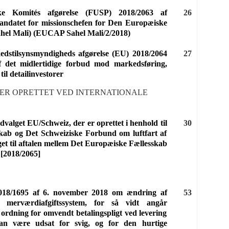
ske Komités afgørelse (FUSP) 2018/2063 af
26
andatet for missionschefen for Den Europæiske
hel Mali) (EUCAP Sahel Mali/2/2018)
stilsynsmyndigheds afgørelse (EU) 2018/2064
27
 det midlertidige forbud mod markedsføring,
til detailinvestorer
ER OPRETTET VED INTERNATIONALE
udvalget EU/Schweiz, der er oprettet i henhold til
30
kab og Det Schweiziske Forbund om luftfart af
get til aftalen mellem Det Europæiske Fællesskab
 [2018/2065]
) 2018/1695 af 6. november 2018 om ændring af
53
 merværdiafgiftssystem, for så vidt angår
 ordning for omvendt betalingspligt ved levering
an være udsat for svig, og for den hurtige