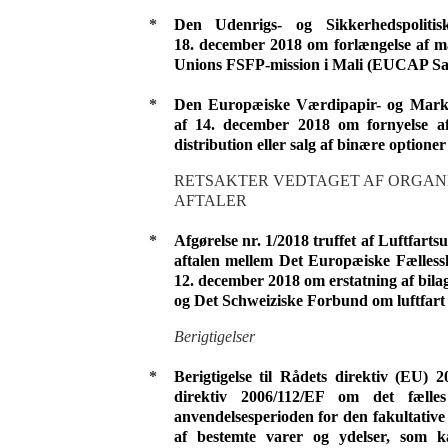
*
Den Udenrigs- og Sikkerhedspoliti
18. december 2018 om forlængelse af m
Unions FSFP-mission i Mali (EUCAP Sa
*
Den Europæiske Værdipapir- og Marked
af 14. december 2018 om fornyelse af
distribution eller salg af binære optioner 
RETSAKTER VEDTAGET AF ORGAN
AFTALER
*
Afgørelse nr. 1/2018 truffet af Luftfarts
aftalen mellem Det Europæiske Fælless
12. december 2018 om erstatning af bila
og Det Schweiziske Forbund om luftfart
Berigtigelser
*
Berigtigelse til Rådets direktiv (EU
direktiv 2006/112/EF om det fælles
anvendelsesperioden for den fakultative
af bestemte varer og ydelser, som k