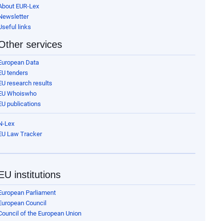
About EUR-Lex
Newsletter
Useful links
Other services
European Data
EU tenders
EU research results
EU Whoiswho
EU publications
N-Lex
EU Law Tracker
EU institutions
European Parliament
European Council
Council of the European Union