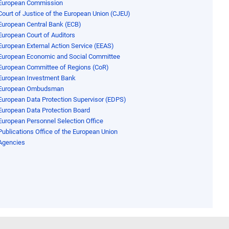
European Commission
Court of Justice of the European Union (CJEU)
European Central Bank (ECB)
European Court of Auditors
European External Action Service (EEAS)
European Economic and Social Committee
European Committee of Regions (CoR)
European Investment Bank
European Ombudsman
European Data Protection Supervisor (EDPS)
European Data Protection Board
European Personnel Selection Office
Publications Office of the European Union
Agencies