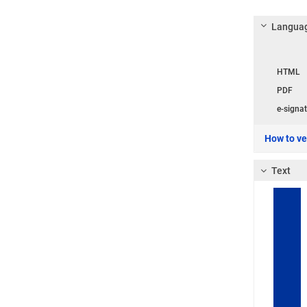
Languag
Langua
HTML
PDF
e-signat
How to ver
Text