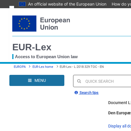
An official website of the European Union
How do y
Skip
Text
to
main
Document information
content
Permanent link
EUR-Lex
Download notice
Save to My items
Access to European Union law
You
EUROPA
EUR-Lex home
EUR-Lex - L:2018:329:TOC - EN
are
here
MENU
Quick
search
Search tips
Document L
Den Europæi
Display all d