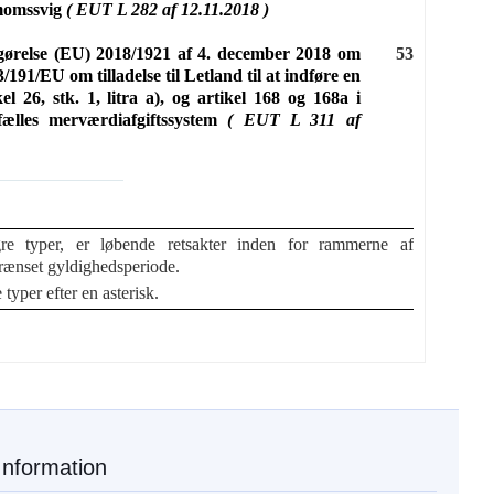
 momssvig
( EUT L 282 af 12.11.2018 )
afgørelse (EU) 2018/1921 af 4. december 2018 om
53
91/EU om tilladelse til Letland til at indføre en
el 26, stk. 1, litra a), og artikel 168 og 168a i
fælles merværdiafgiftssystem
( EUT L 311 af
re typer, er løbende retsakter inden for rammerne af
rænset gyldighedsperiode.
 typer efter en asterisk.
Information