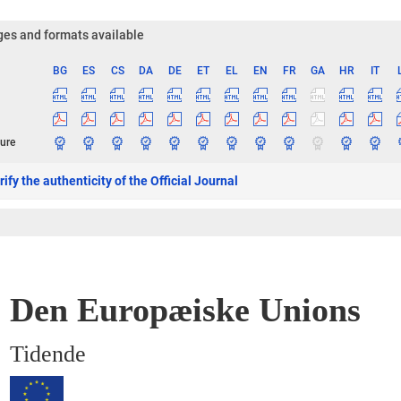
es and formats available
BG
ES
CS
DA
DE
ET
EL
EN
FR
GA
HR
IT
ge
ure
ify the authenticity of the Official Journal
Den Europæiske Unions
Tidende