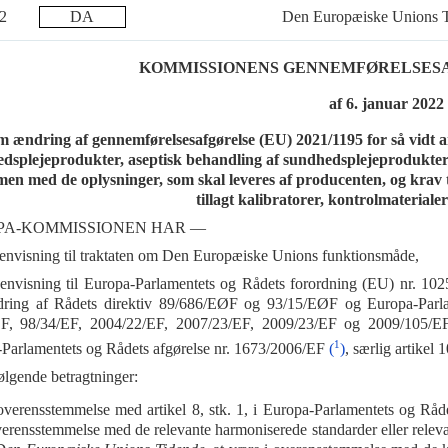
022
DA
Den Europæiske Unions 
KOMMISSIONENS GENNEMFØRELSESAFG
af 6. januar 2022
m ændring af gennemførelsesafgørelse (EU) 2021/1195 for så vidt a
dsplejeprodukter, aseptisk behandling af sundhedsplejeprodukter, 
en med de oplysninger, som skal leveres af producenten, og krav 
tillagt kalibratorer, kontrolmaterial
PA-KOMMISSIONEN HAR —
envisning til traktaten om Den Europæiske Unions funktionsmåde,
envisning til Europa-Parlamentets og Rådets forordning (EU) nr. 102
ing af Rådets direktiv 89/686/EØF og 93/15/EØF og Europa-Parlam
EF, 98/34/EF, 2004/22/EF, 2007/23/EF, 2009/23/EF og 2009/105/
1
Parlamentets og Rådets afgørelse nr. 1673/2006/EF
(
)
, særlig artikel 1
følgende betragtninger:
overensstemmelse med artikel 8, stk. 1, i Europa-Parlamentets og R
erensstemmelse med de relevante harmoniserede standarder eller relevante