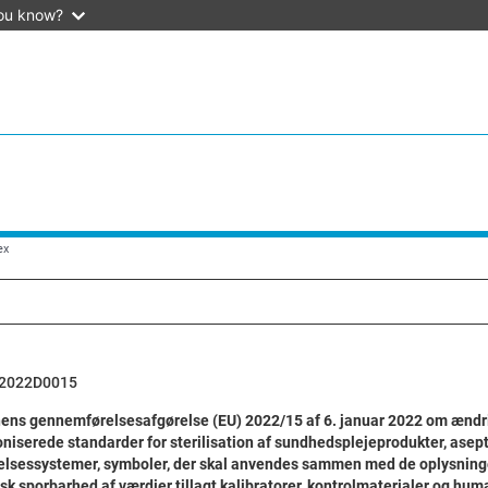
ou know?
ex
2022D0015
ns gennemførelsesafgørelse (EU) 2022/15 af 6. januar 2022 om ændrin
iserede standarder for sterilisation af sundhedsplejeprodukter, asep
delsessystemer, symboler, der skal anvendes sammen med de oplysninger
sk sporbarhed af værdier tillagt kalibratorer, kontrolmaterialer og hu