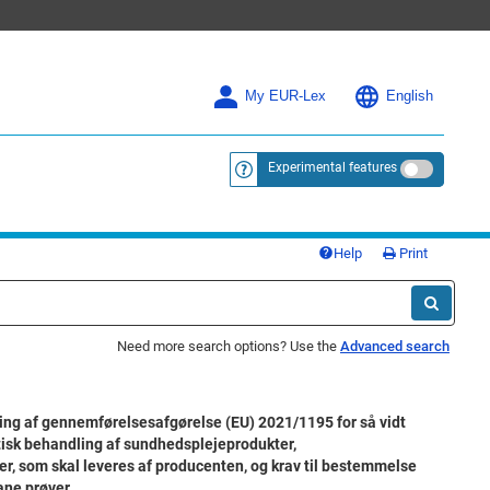
My EUR-Lex
English
Experimental features
<a href="https://eur-lex.europa.eu/
Help
Print
Need more search options? Use the
Advanced search
g af gennemførelsesafgørelse (EU) 2021/1195 for så vidt
tisk behandling af sundhedsplejeprodukter,
, som skal leveres af producenten, og krav til bestemmelse
mane prøver