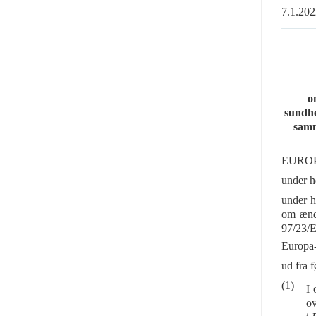
7.1.2
o
sundhe
samm
EURO
under h
under h
om ændr
97/23/
Europa-
ud fra 
(1)
I 
ov