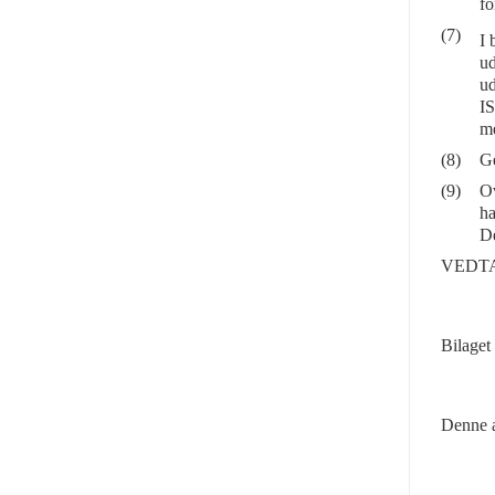
fo
(7)
I 
ud
ud
I
me
(8)
Ge
(9)
Ov
ha
De
VEDT
Bilaget
Denne a