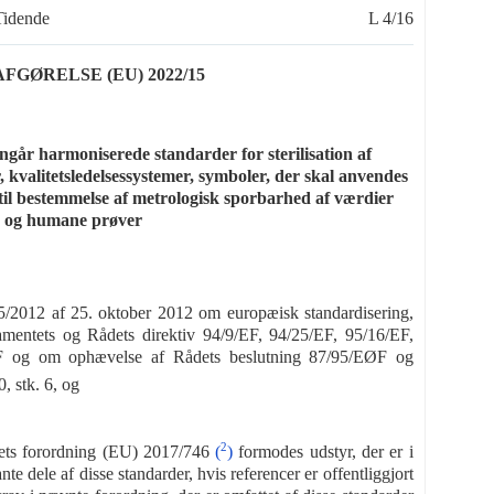
Tidende
L 4/16
ØRELSE (EU) 2022/15
ngår harmoniserede standarder for sterilisation af
kvalitetsledelsessystemer, symboler, der skal anvendes
til bestemmelse af metrologisk sporbarhed af værdier
er og humane prøver
5/2012 af 25. oktober 2012 om europæisk standardisering,
entets og Rådets direktiv 94/9/EF, 94/25/EF, 95/16/EF,
EF og om ophævelse af Rådets beslutning 87/95/EØF og
0, stk. 6, og
2
ådets forordning (EU) 2017/746
(
)
formodes udstyr, der er i
 dele af disse standarder, hvis referencer er offentliggjort