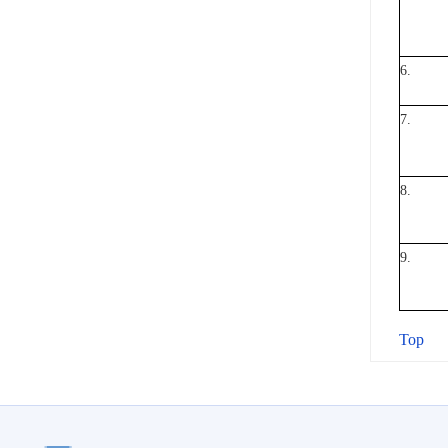
6.
7.
8.
9.
Top