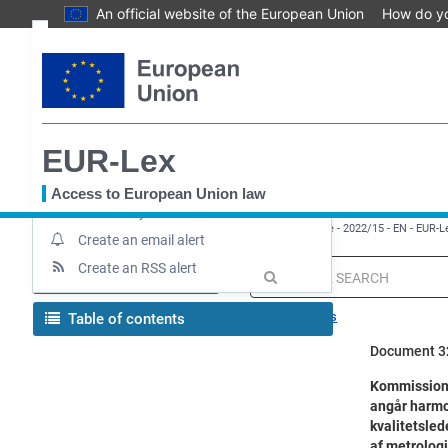
An official website of the European Union
How do y
Skip
Text
to
main
Document information
content
Up-to-date link
EUR-Lex
Permanent link
Download notice
Access to European Union law
Save to My items
You
EUROPA
EUR-Lex home
Gennemførelsesafgørelse - 2022/15 - EN - EUR-L
are
Create an email alert
here
Create an RSS alert
MENU
Quick
search
Search tips
Table of contents
Document 3
Kommissione
angår harmon
kvalitetsle
af metrologi