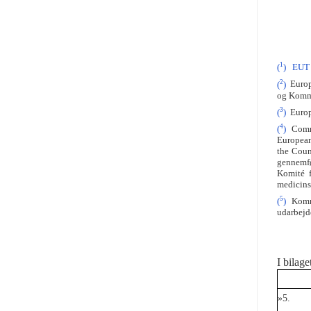
1
(
)
EUT 
2
(
)
Europa
og Kommi
3
(
)
Europa
4
(
)
Commis
European
the Coun
gennemfø
Komité f
medicinsk
5
(
)
Kommis
udarbejde
I bilag
»5.