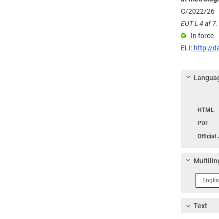
C/2022/26
EUT L 4 af 7.
In force
ELI:
http://d
Languag
Langua
HTML
PDF
Official
Multilin
Langua
1
Text