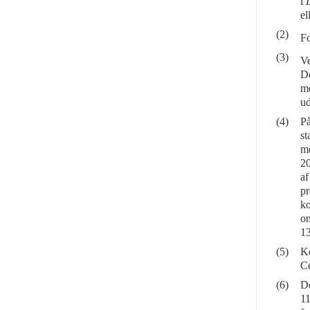
i
el
(2)
Fo
(3)
Ve
De
me
ud
(4)
På
s
me
20
af
p
ko
o
13
(5)
Ko
Ce
(6)
D
11