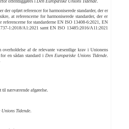
for offentliggøres i
Den Europæiske Unions Tidende
.
er der opført referencer for harmoniserede standarder, der er
ikre, at referencerne for harmoniserede standarder, der er
t bør referencerne for standarderne EN ISO 13408-6:2021, EN
1737-1:2018/A1:2021 samt EN ISO 13485:2016/A11:2021
 overholdelse af de relevante væsentlige krav i Unionens
n for en sådan standard i
Den Europæiske Unions Tidende
.
—
t til nærværende afgørelse.
 Unions Tidende
.