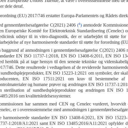
Den Europæiske Unions Tidende
, at være i overensstemmelse med de kr
ler dele deraf.
rordning (EU) 2017/746 erstatter Europa-Parlamentets og Rådets dire
4
d gennemførelsesafgørelse C(2021) 2406
(
)
anmodede Kommissionen 
n Europæiske Komité for Elektroteknisk Standardisering (Cenelec) om
dicinsk udstyr til in vitro-diagnostik, der er udarbejdet til støtte 
arbejdelse af nye harmoniserede standarder til støtte for forordning (E
 baggrund af anmodningen i gennemførelsesafgørelse C(2021) 2406 
tandarder EN ISO 11737-1:2018, EN ISO 13408-6:2011, EN ISO 1
d henblik på at tage hensyn til den seneste tekniske og videnskabeli
17/746. Dette resulterede i vedtagelsen af de reviderede harmoniser
 sundhedsplejeprodukter, EN ISO 15223-1:2021 om symboler, der skal
roducenten, EN ISO 17511:2021 om krav til bestemmelse af metr
ntrolmaterialer og humane prøver og ændringen EN ISO 11737-1:201
m sterilisation af sundhedsplejeprodukter og ændringen EN ISO 
485:2016 om kvalitetsledelsessystemer.
mmissionen har sammen med CEN og Cenelec vurderet, hvorvidt de
nelec, er i overensstemmelse med anmodningen i gennemførelsesafgør
e harmoniserede standarder EN ISO 13408-6:2021, EN ISO 15223
737-1:2018/A1:2021 samt EN ISO 13485:2016/A11:2021 opfylder de kr