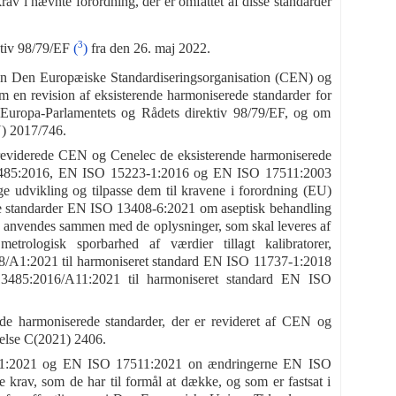
av i nævnte forordning, der er omfattet af disse standarder
3
ktiv 98/79/EF
(
)
fra den 26. maj 2022.
Den Europæiske Standardiseringsorganisation (CEN) og
 en revision af eksisterende harmoniserede standarder for
for Europa-Parlamentets og Rådets direktiv 98/79/EF, og om
U) 2017/746.
reviderede CEN og Cenelec de eksisterende harmoniserede
3485:2016, EN ISO 15223-1:2016 og EN ISO 17511:2003
ge udvikling og tilpasse dem til kravene i forordning (EU)
ede standarder EN ISO 13408-6:2021 om aseptisk behandling
 anvendes sammen med de oplysninger, som skal leveres af
ologisk sporbarhed af værdier tillagt kalibratorer,
8/A1:2021 til harmoniseret standard EN ISO 11737-1:2018
13485:2016/A11:2021 til harmoniseret standard EN ISO
 harmoniserede standarder, der er revideret af CEN og
else C(2021) 2406.
-1:2021 og EN ISO 17511:2021 on ændringerne EN ISO
av, som de har til formål at dække, og som er fastsat i