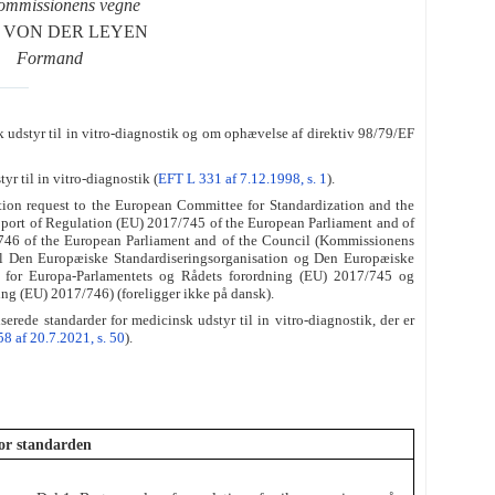
ommissionens vegne
la VON DER LEYEN
Formand
udstyr til in vitro-diagnostik og om ophævelse af direktiv 98/79/EF
 til in vitro-diagnostik (
EFT L 331 af 7.12.1998, s. 1
).
on request to the European Committee for Standardization and the
pport of Regulation (EU) 2017/745 of the European Parliament and of
/746 of the European Parliament and of the Council (Kommissionens
il Den Europæiske Standardiseringsorganisation og Den Europæiske
tte for Europa-Parlamentets og Rådets forordning (EU) 2017/745 og
ning (EU) 2017/746) (foreligger ikke på dansk).
de standarder for medicinsk udstyr til in vitro-diagnostik, der er
8 af 20.7.2021, s. 50
).
for standarden