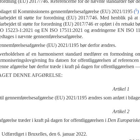
rordning (EU) 2017/746. Referencerne for de nævnte standarder bør der
5
bilaget til Kommissionens gennemførelsesafgørelse (EU) 2021/1195
(
)
arbejdet til støtte for forordning (EU) 2017/746. Med henblik på at s
arbejdet til støtte for forordning (EU) 2017/746 er opført i én retsak
SO 15223-1:2021 og EN ISO 17511:2021 og ændringerne EN ISO 1
dtages i nævnte gennemførelsesafgørelse.
nnemførelsesafgørelse (EU) 2021/1195 bør derfor ændres.
erholdelsen af en harmoniseret standard medfører en formodning om
rmoniseringslovgivning fra datoen for offentliggørelsen af reference
nne afgørelse bør derfor træde i kraft på dagen for offentliggørelsen 
AGET DENNE AFGØRELSE:
Artikel 1
 til gennemførelsesafgørelse (EU) 2021/1195 ændres som anført i bilage
Artikel 2
fgørelse træder i kraft på dagen for offentliggørelsen i
Den Europæiske
Udfærdiget i Bruxelles, den 6. januar 2022.