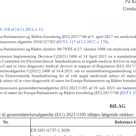
På K
Ursu
L 316 af 14.11.2012, s. 12
.
-Parlamentets og Rådets forordning (EU) 2017/746 af 5. april 2017 om medicinsk 
ssionens afgørelse 2010/227/EU (
EUT L 117 af 5.5.2017, s. 176
).
-Parlamentets og Rådets direktiv 98/79/EF af 27. oktober 1998 om medicinsk udstyr
sion Implementing Decision C(2021) 2406 of 14 April 2021 on a standardisati
 Committee for Electrotechnical Standardization as regards medical devices in su
cil and in vitro diagnostic medical devices in support of Regulation (EU) 2017
relsesafgørelse C(2021) 2406 af 14.4.2021 om en standardiseringsanmodning t
or Elektroteknisk Standardisering for så vidt angår medicinsk udstyr til stø
 udstyr til in vitro-diagnostik til støtte for Europa-Parlamentets og Rådets forord
sionens gennemførelsesafgørelse (EU) 2021/1195 af 19. juli 2021 om harmonisere
t til støtte for Europa-Parlamentets og Rådets forordning (EU) 2017/746 (
EUT L 25
BILAG
et til gennemførelsesafgørelse (EU) 2021/1195 tilføjes følgende rækker:
Nr.
Reference 
EN ISO 11737-1:2018