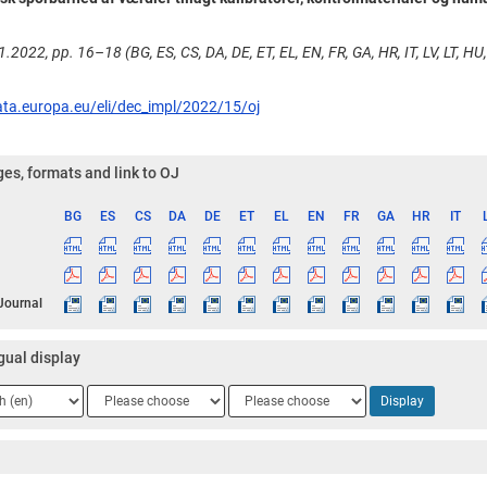
1.2022, pp. 16–18 (BG, ES, CS, DA, DE, ET, EL, EN, FR, GA, HR, IT, LV, LT, HU,
ata.europa.eu/eli/dec_impl/2022/15/oj
es, formats and link to OJ
BG
ES
CS
DA
DE
ET
EL
EN
FR
GA
HR
IT
ge
 Journal
gual display
ge
Language
Language
Display
2
3