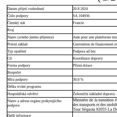
Datum přijetí rozhodnutí
20.8.2024
Číslo podpory
SA.104936
Členský stát
Francie
Kraj
Název (a/nebo jméno příjemce)
Aide pour une plateforme mul
Právní základ
Convention de financement ent
Typ opatření
Podpora ad hoc
Cíl
Koordinace dopravy
Forma podpory
Přímá dotace
Rozpočet
Míra podpory
30,0 %
Délka trvání programu
Hospodářská odvětví
Železniční nákladní doprava
Ministère de la transition 
Název a adresa orgánu poskytujícího
des transports et des mobili
podporu
Tour Séquoïa 92055 La D
Další informace