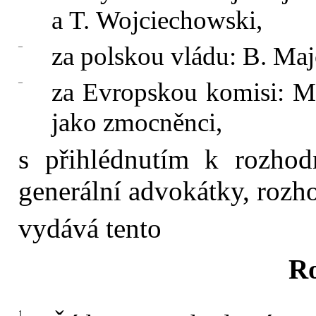
a T. Wojciechowski,
–
za polskou vládu: B. Ma
–
za Evropskou komisi: M
jako zmocněnci,
s přihlédnutím k rozhodn
generální advokátky, rozh
vydává tento
R
1