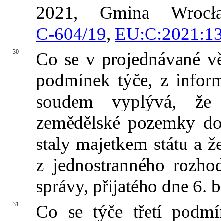
2021, Gmina Wrocła
C‑604/19
,
EU:C:2021:1
30
Co se v projednávané v
podmínek týče, z infor
soudem vyplývá, že
zemědělské pozemky dot
staly majetkem státu a ž
z jednostranného rozhod
správy, přijatého dne 6. 
31
Co se týče třetí podmí