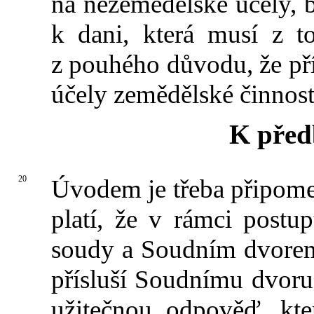
na nezemědělské účely,
k dani, která musí z t
z pouhého důvodu, že př
účely zemědělské činnos
K před
20
Úvodem je třeba připomen
platí, že v rámci postu
soudy a Soudním dvore
přísluší Soudnímu dvoru
užitečnou odpověď, kt