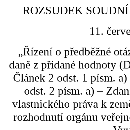
ROZSUDEK SOUDNÍHO
11. červ
„Řízení o předběžné ot
daně z přidané hodnoty (
Článek 2 odst. 1 písm. a)
odst. 2 písm. a) – Zda
vlastnického práva k ze
rozhodnutí orgánu veřej
Vyv