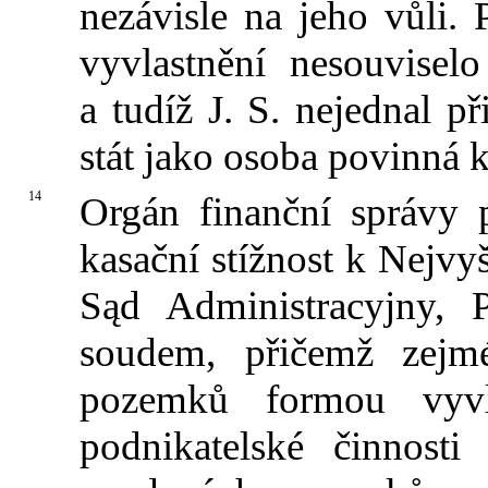
nezávisle na jeho vůli.
vyvlastnění nesouvisel
a tudíž J. S. nejednal 
stát jako osoba povinná
14
Orgán finanční správy 
kasační stížnost k Nejv
Sąd Administracyjny, P
soudem, přičemž zejmé
pozemků formou vyvl
podnikatelské činnosti