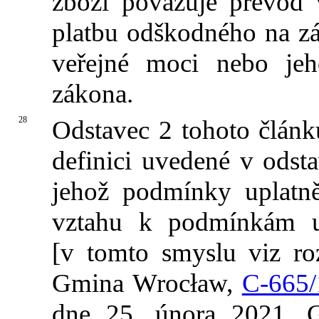
zboží považuje převod 
platbu odškodného na z
veřejné moci nebo je
zákona.
28
Odstavec 2 tohoto článk
definici uvedené v odst
jehož podmínky uplatn
vztahu k podmínkám u
[v tomto smyslu viz ro
Gmina Wrocław,
C‑665/
dne 25. února 2021, 