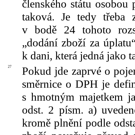
členského státu osobou 
taková. Je tedy třeba 
v bodě 24 tohoto roz
„dodání zboží za úplat
k dani, která jedná jako 
27
Pokud jde zaprvé o pojem
směrnice o DPH je defi
s hmotným majetkem jak
odst. 2 písm. a) uveden
kromě plnění podle odst