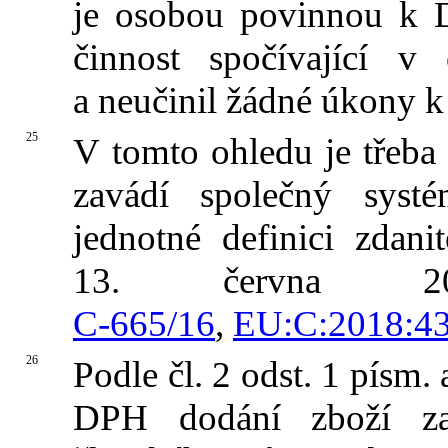
je osobou povinnou k 
činnost spočívající v
a neučinil žádné úkony 
25
V tomto ohledu je třeb
zavádí společný sys
jednotné definici zdan
13. června 20
C‑665/16
,
EU:C:2018:4
26
Podle čl. 2 odst. 1 písm
DPH dodání zboží za