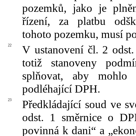
pozemků, jako je plně
řízení, za platbu odš
tohoto pozemku, musí p
22
V ustanovení čl. 2 odst
totiž stanoveny podm
splňovat, aby mohlo 
podléhající DPH.
23
Předkládající soud ve sv
odst. 1 směrnice o DP
povinná k dani“ a „ekon