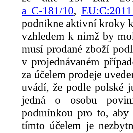
a C‑181/10
,
EU:C:2011
podnikne aktivní kroky 
vzhledem k nimž by moh
musí prodané zboží pod
v projednávaném případ
za účelem prodeje uvede
uvádí, že podle polské j
jedná o osobu povi
podmínkou pro to, aby 
tímto účelem je nezbyt