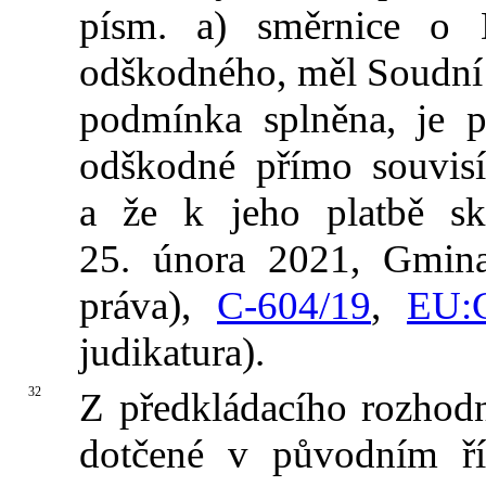
písm. a) směrnice o 
odškodného, měl Soudní dv
podmínka splněna, je p
odškodné přímo souvisí
a že k jeho platbě sk
25. února 2021, Gmin
práva),
C‑604/19
,
EU:
judikatura).
32
Z předkládacího rozhod
dotčené v původním ří