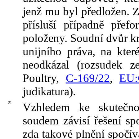
jenž mu byl předložen. 
přísluší případně přef
položeny. Soudní dvůr k
unijního práva, na kter
neodkázal (rozsudek z
Poultry,
C‑169/22
,
EU:
judikatura).
21
Vzhledem ke skutečno
soudem závisí řešení sp
zda takové plnění spočív