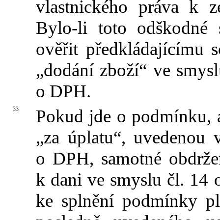
vlastnického práva k 
Bylo-li toto odškodné 
ověřit předkládajícímu 
„dodání zboží“ ve smyslu
o DPH.
33
Pokud jde o podmínku, 
„za úplatu“, uvedenou v
o DPH, samotné obdrže
k dani ve smyslu čl. 14 o
ke splnění podmínky pl