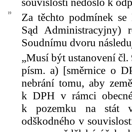
souvislosti nedošlo k o
19
Za těchto podmínek se 
Sąd Administracyjny) r
Soudnímu dvoru následuj
„Musí být ustanovení čl. 9
písm. a) [směrnice o D
nebrání tomu, aby země
k DPH v rámci obecnéh
k pozemku na stát v 
odškodného v souvislost