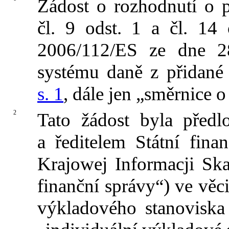
Žádost o rozhodnutí o 
čl. 9 odst. 1 a čl. 14
2006/112/ES ze dne 2
systému daně z přidané
s. 1
, dále jen „směrnice 
2
Tato žádost byla předl
a ředitelem Státní fina
Krajowej Informacji Ska
finanční správy“) ve věc
výkladového stanoviska