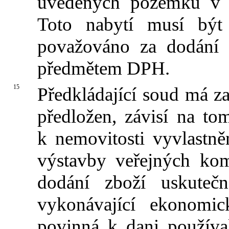
uvedených pozemků v r
Toto nabytí musí být
považováno za dodání z
předmětem DPH.
15
Předkládající soud má za
předložen, závisí na to
k nemovitosti vyvlastn
výstavby veřejných ko
dodání zboží uskuteč
vykonávající ekonomic
povinná k dani používa