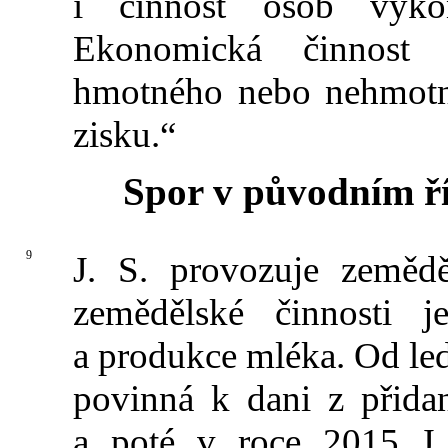
i činnost osob vykon
Ekonomická činnost z
hmotného nebo nehmotn
zisku.“
Spor v původním ří
9
J. S. provozuje zeměd
zemědělské činnosti 
a produkce mléka. Od led
povinná k dani z přid
a poté v roce 2015 J