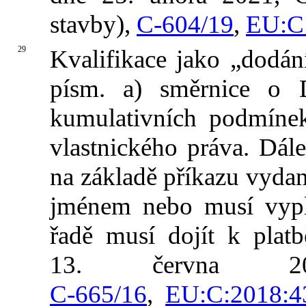
stavby),
C‑604/19
,
EU:C
29
Kvalifikace jako „dodán
písm. a) směrnice o 
kumulativních podmínek
vlastnického práva. Dál
na základě příkazu vyda
jménem nebo musí vypl
řadě musí dojít k plat
13. června 20
C‑665/16
,
EU:C:2018:4