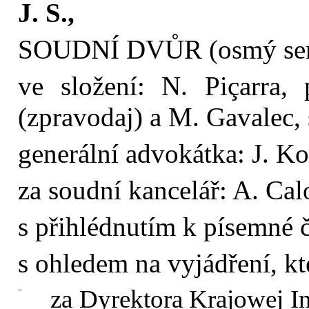
J. S.,
SOUDNÍ DVŮR (osmý sen
ve složení: N. Piçarra, 
(zpravodaj) a M. Gavalec, 
generální advokátka: J. Ko
za soudní kancelář: A. Cal
s přihlédnutím k písemné čá
s ohledem na vyjádření, kte
–
za Dyrektora Krajowej I