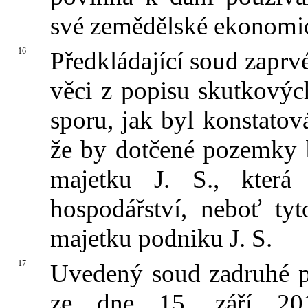
své zemědělské ekonomic
16
Předkládající soud zapr
věci z popisu skutkovýc
sporu, jak byl konstat
že by dotčené pozemky 
majetku J. S., která
hospodářství, neboť ty
majetku podniku J. S.
17
Uvedený soud zadruhé p
ze dne 15. září 20