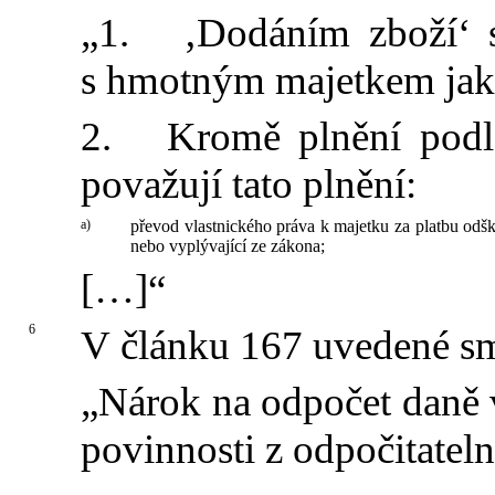
„1. ‚Dodáním zboží‘ s
s hmotným majetkem jako
2. Kromě plnění podle
považují tato plnění:
a)
převod vlastnického práva k majetku za platbu od
nebo vyplývající ze zákona;
[…]“
6
V článku 167 uvedené sm
„Nárok na odpočet daně
povinnosti z odpočitateln