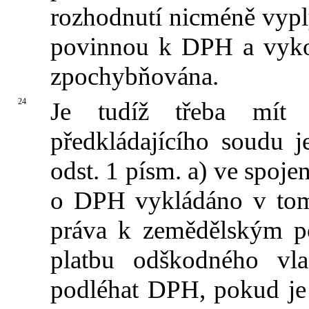
rozhodnutí nicméně vyplý
povinnou k DPH a vyko
zpochybňována.
24
Je tudíž třeba mít 
předkládajícího soudu j
odst. 1 písm. a) ve spojen
o DPH vykládáno v tom 
práva k zemědělským p
platbu odškodného vl
podléhat DPH, pokud je 