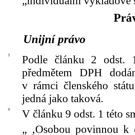
„individuální výkladové 
Prá
Unijní právo
3
Podle článku 2 odst.
předmětem DPH dodání
v rámci členského stát
jedná jako taková.
4
V článku 9 odst. 1 této s
„ ‚Osobou povinnou k d