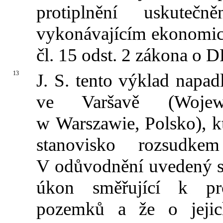
protiplnění uskute
vykonávajícím ekonomic
čl. 15 odst. 2 zákona o 
13
J. S. tento výklad napa
ve Varšavě (Wojew
w Warszawie, Polsko), kt
stanovisko rozsudk
V odůvodnění uvedený so
úkon směřující k pro
pozemků a že o jejic