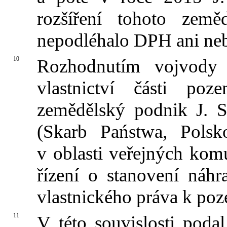
rozšíření tohoto země
nepodléhalo DPH ani ne
10
Rozhodnutím vojvody
vlastnictví části po
zemědělský podnik J. S
(Skarb Państwa, Polsko
v oblasti veřejných kom
řízení o stanovení náhr
vlastnického práva k poz
11
V této souvislosti poda