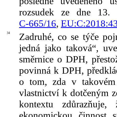
posledně uvedeného u
rozsudek ze dne 13. 
C‑665/16
,
EU:C:2018:4
34
Zadruhé, co se týče po
jedná jako taková“, uv
směrnice o DPH, přestož
povinná k DPH, předklád
o tom, zda v takovém 
vlastnictví k dotčeným
kontextu zdůrazňuje,
ekonomickou činnost s