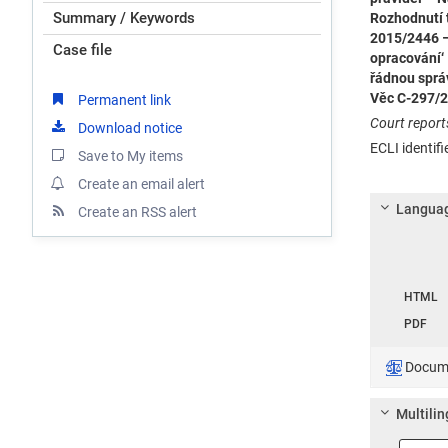
Summary / Keywords
Rozhodnutí t
2015/2446 –
Case file
opracování‘
řádnou správ
Věc C-297/2
Permanent link
Court report
Download notice
ECLI identif
Save to My items
Create an email alert
Languag
Create an RSS alert
Langua
HTML
PDF
Documen
Multilin
Langua