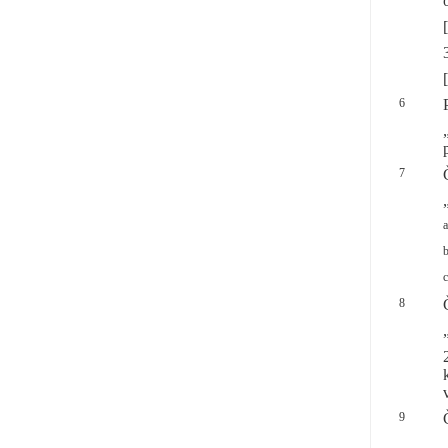
[
[
6
7
a
b
c
8
9