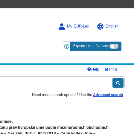
My EUR-Lex
English
Experimental features
<a href="https://eur-lex.europa.eu/
Help
Print
Need more search options? Use the
Advanced search
komise.
výkonu práv Evropské unie podle mezinárodních obchodních
ie – Nařízení (EU) č. 952/2013 – Celní kodex Unie –