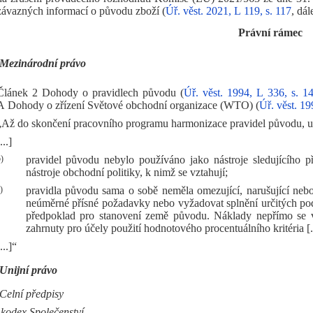
závazných informací o původu zboží (
Úř. věst. 2021, L 119, s. 117
, dá
Právní rámec
Mezinárodní právo
Článek 2 Dohody o pravidlech původu (
Úř. věst. 1994, L 336, s. 1
A Dohody o zřízení Světové obchodní organizace (WTO) (
Úř. věst. 19
„Až do skončení pracovního programu harmonizace pravidel původu, uve
...]
)
pravidel původu nebylo používáno jako nástroje sledujícího p
nástroje obchodní politiky, k nimž se vztahují;
)
pravidla původu sama o sobě neměla omezující, narušující neb
neúměrné přísné požadavky nebo vyžadovat splnění určitých pod
předpoklad pro stanovení země původu. Náklady nepřímo se v
zahrnuty pro účely použití hodnotového procentuálního kritéria [..
...]“
Unijní právo
Celní předpisy
 kodex Společenství