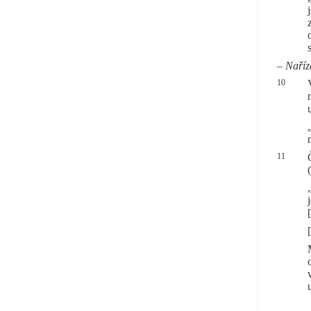
–
Naříz
10
11
[