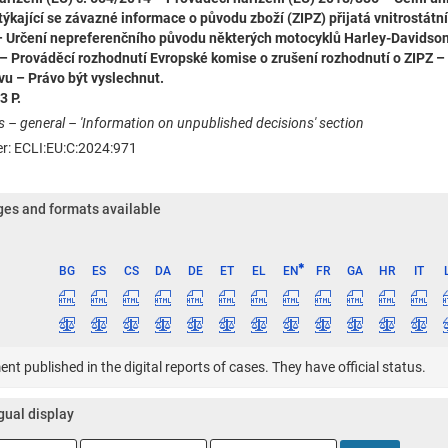
ýkající se závazné informace o původu zboží (ZIPZ) přijatá vnitrostát
 Určení nepreferenčního původu některých motocyklů Harley-Davidso
 – Prováděcí rozhodnutí Evropské komise o zrušení rozhodnutí o ZIPZ 
u – Právo být vyslechnut.
3 P.
s – general – 'Information on unpublished decisions' section
ier: ECLI:EU:C:2024:971
es and formats available
BG
ES
CS
DA
DE
ET
EL
EN
FR
GA
HR
IT
ge
t published in the digital reports of cases. They have official status.
gual display
ge
Language
Language