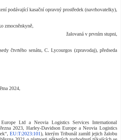
ízení podávající kasační opravný prostředek (navrhovatelky),
jako zmocněnkyně,
žalovaná v prvním stupni,
sedy čtvrtého senátu, C. Lycourgos (zpravodaj), předseda
ětna 2024,
Europe Ltd a Neovia Logistics Services International
řezna 2023, Harley-Davidson Europe a Neovia Logistics
dek“,
EU:T:2023:101
), kterým Tribunál zamítl jejich žalobu
řezna 2021 o platnosti některých rozhodnutí týkajících se