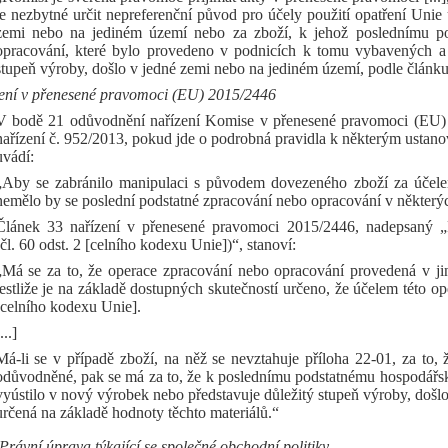
je nezbytné určit nepreferenční původ pro účely použití opatření Unie
zemi nebo na jediném území nebo za zboží, k jehož poslednímu 
opracování, které bylo provedeno v podnicích k tomu vybavených a 
stupeň výroby, došlo v jedné zemi nebo na jediném území, podle článku
ení v přenesené pravomoci (EU) 2015/2446
V bodě 21 odůvodnění nařízení Komise v přenesené pravomoci (EU) 
nařízení č. 952/2013, pokud jde o podrobná pravidla k některým ustan
uvádí:
„Aby se zabránilo manipulaci s původem dovezeného zboží za účelem
nemělo by se poslední podstatné zpracování nebo opracování v někter
Článek 33 nařízení v přenesené pravomoci 2015/2446, nadepsaný 
(čl. 60 odst. 2 [celního kodexu Unie])“, stanoví:
„Má se za to, že operace zpracování nebo opracování provedená v j
jestliže je na základě dostupných skutečností určeno, že účelem této o
[celního kodexu Unie].
...]
Má-li se v případě zboží, na něž se nevztahuje příloha 22-01, za to
odůvodněné, pak se má za to, že k poslednímu podstatnému hospodářs
vyústilo v nový výrobek nebo představuje důležitý stupeň výroby, došlo
určená na základě hodnoty těchto materiálů.“
Právní úprava týkající se společné obchodní politiky