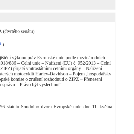
vrtého senátu)
1
)
ajištění výkonu práv Evropské unie podle mezinárodních
2018/886 – Celní unie – Nařízení (EU) č. 952/2013 – Celní
IPZ) přijatá vnitrostátními celními orgány – Nařízení
kterých motocyklů Harley-Davidson – Pojem ‚hospodářsky
pské komise o zrušení rozhodnutí o ZIPZ – Přenesení
 správu – Právo být vyslechnut“
 56 statutu Soudního dvora Evropské unie dne 11. května