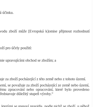
á účinku.
původu zboží může [Evropská k]omise přijmout rozhodnutí
ží pro účely použití:
nie upravujícími obchod se zbožím; a
je za zboží pocházející z této země nebo z tohoto území.
emí, se považuje za zboží pocházející ze země nebo území,
ému zpracování nebo opracování, které bylo provedeno
edstavuje důležitý stupeň výroby.“
 kterými se stanoví pravidla, podle nichž se zboží, u něhož