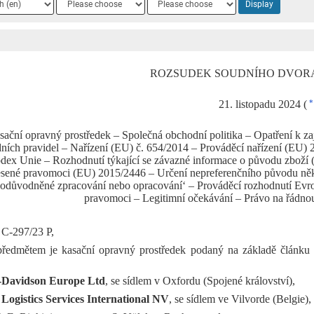
Display
2
3
ROZSUDEK SOUDNÍHO DVORA (čt
21. listopadu 2024 (
*
sační opravný prostředek – Společná obchodní politika – Opatření k z
ních pravidel – Nařízení (EU) č. 654/2014 – Prováděcí nařízení (EU) 
dex Unie – Rozhodnutí týkající se závazné informace o původu zboží (Z
esené pravomoci (EU) 2015/2446 – Určení nepreferenčního původu ně
odůvodněné zpracování nebo opracování‘ – Prováděcí rozhodnutí Evro
pravomoci – Legitimní očekávání – Právo na řádnou
 C‑297/23 P,
předmětem je kasační opravný prostředek podaný na základě článku
-Davidson Europe Ltd
, se sídlem v Oxfordu (Spojené království),
Logistics Services International NV
, se sídlem ve Vilvorde (Belgie),