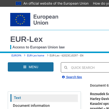
An official website of the European Union
How do y
Skip
to
main
content
EUR-Lex
Access to European Union law
You
EUROPA
EUR-Lex home
EUR-Lex - 62023CJ0297 - EN
are
here
MENU
Quick
search
Search tips
Document 6
Rozsudek So
Text
Harley-David
Kasační opr
Document information
pravidel – N