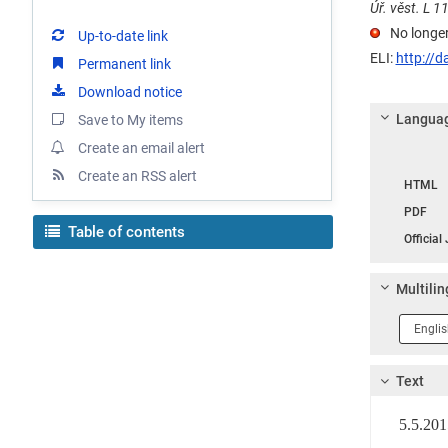
Úř. věst. L 1
No longer
Up-to-date link
ELI:
http://d
Permanent link
Download notice
Languag
Save to My items
Create an email alert
Langua
Create an RSS alert
HTML
PDF
Table of contents
Official
Multilin
Langua
1
Text
5.5.2