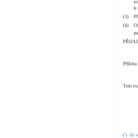
ro
k 
(3)
Př
(4)
O
pa
PŘIJA
Příloha
Toto ro
1
(
)
Úř. v