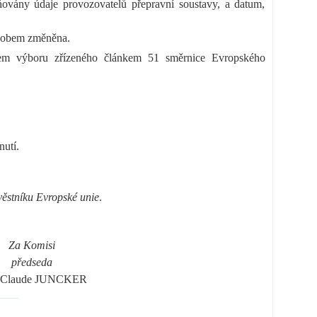
ovány údaje provozovatelů přepravní soustavy, a datum,
ůsobem změněna.
skem výboru zřízeného článkem 51 směrnice Evropského
nutí.
ěstníku Evropské unie
.
Za Komisi
předseda
n-Claude JUNCKER