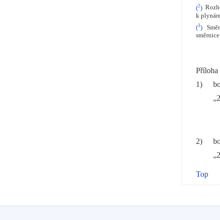
2
(
)
Rozhod
k plynár
3
(
)
Směrni
směrnice
Příloha
1)
bo
„2
2)
bo
„2
Top