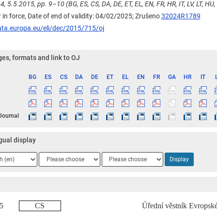
14, 5.5.2015, pp. 9–10 (BG, ES, CS, DA, DE, ET, EL, EN, FR, HR, IT, LV, LT, HU, 
 in force, Date of end of validity: 04/02/2025;
Zrušeno
32024R1789
ata.europa.eu/eli/dec/2015/715/oj
es, formats and link to OJ
BG
ES
CS
DA
DE
ET
EL
EN
FR
GA
HR
IT
ge
 Journal
gual display
ge
Language
Language
Display
2
3
015
CS
Úřední věstník Evropské