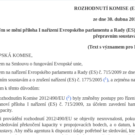
ROZHODNUTÍ KOMISE (EU)
ze dne 30. dubna 20
ým se mění příloha I nařízení Evropského parlamentu a Rady (ES
přepravním sousta
(Text s významem pro
SKÁ KOMISE,
em na Smlouvu o fungování Evropské unie,
em na nařízení Evropského parlamentu a Rady (ES) č. 715/2009 ze dn
1
ním soustavám a o zrušení nařízení (ES) č. 1775/2005
(
)
, a zejména na
em k těmto důvodům:
2
ozhodnutím Komise 2012/490/EU
(
)
byly změněny postupy pro řízení 
anoví příloha I nařízení (ES) č. 715/2009, za účelem zavedení ha
pacity.
i provádění rozhodnutí 2012/490/EU se objevily nesrovnalosti, pok
sledování překročení kapacity v propojovacích bodech, a o datum, 
ustavy. Aby měla agentura k dispozici údaje potřebné ke sledování, kte