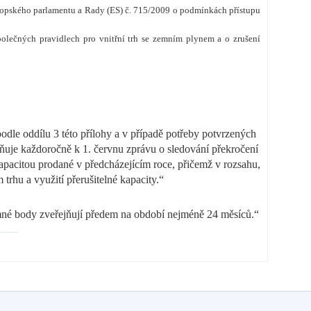
opského parlamentu a Rady (ES) č. 715/2009 o podmínkách přístupu
ečných pravidlech pro vnitřní trh se zemním plynem a o zrušení
dle oddílu 3 této přílohy a v případě potřeby potvrzených
ňuje každoročně k 1. červnu zprávu o sledování překročení
pacitou prodané v předcházejícím roce, přičemž v rozsahu,
rhu a využití přerušitelné kapacity.“
amné body zveřejňují předem na období nejméně 24 měsíců.“