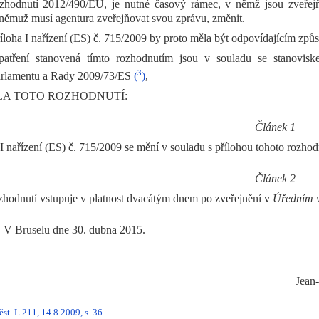
zhodnutí 2012/490/EU, je nutné časový rámec, v němž jsou zveřejň
němuž musí agentura zveřejňovat svou zprávu, změnit.
íloha I nařízení (ES) č. 715/2009 by proto měla být odpovídajícím zp
patření stanovená tímto rozhodnutím jsou v souladu se stanovi
3
rlamentu a Rady 2009/73/ES
(
)
,
LA TOTO ROZHODNUTÍ:
Článek 1
 I nařízení (ES) č. 715/2009 se mění v souladu s přílohou tohoto rozhod
Článek 2
zhodnutí vstupuje v platnost dvacátým dnem po zveřejnění v
Úředním v
V Bruselu dne 30. dubna 2015.
Jea
ěst. L 211, 14.8.2009, s. 36
.