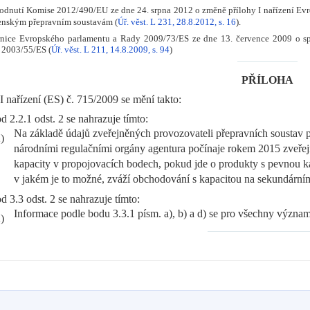
nutí Komise 2012/490/EU ze dne 24. srpna 2012 o změně přílohy I nařízení Evr
enským přepravním soustavám (
Úř. věst. L 231, 28.8.2012, s. 16
).
ce Evropského parlamentu a Rady 2009/73/ES ze dne 13. července 2009 o spol
 2003/55/ES (
Úř. věst. L 211, 14.8.2009, s. 94
)
PŘÍLOHA
 I nařízení (ES) č. 715/2009 se mění takto:
d 2.2.1 odst. 2 se nahrazuje tímto:
Na základě údajů zveřejněných provozovateli přepravních soustav po
)
národními regulačními orgány agentura počínaje rokem 2015 zveřej
kapacity v propojovacích bodech, pokud jde o produkty s pevnou ka
v jakém je to možné, zváží obchodování s kapacitou na sekundárním t
d 3.3 odst. 2 se nahrazuje tímto:
Informace podle bodu 3.3.1 písm. a), b) a d) se pro všechny význ
)