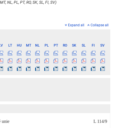
MT, NL, PL, PT, RO, SK, SL, FI, SV)
Expand all
Collapse all
LV
LT
HU
MT
NL
PL
PT
RO
SK
SL
FI
SV
 unie
L 114/9