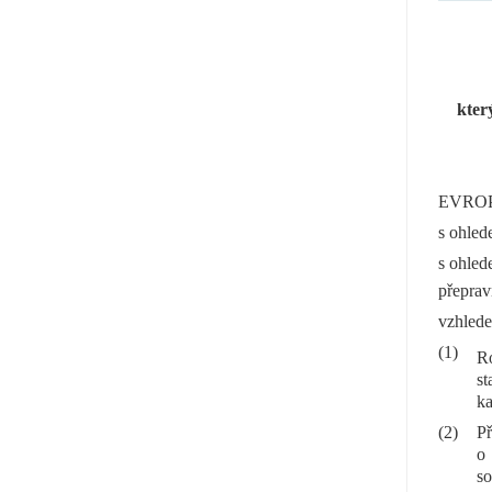
kter
EVROP
s ohled
s ohled
přeprav
vzhled
(1)
R
st
ka
(2)
Př
o 
so