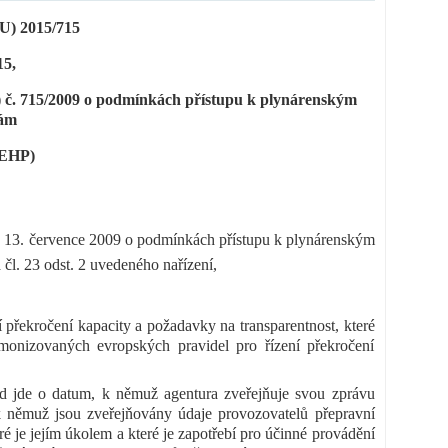
 2015/715
15,
) č. 715/2009 o podmínkách přístupu k plynárenským
vám
 EHP)
e 13. července 2009 o podmínkách přístupu k plynárenským
 čl. 23 odst. 2 uvedeného nařízení,
překročení kapacity a požadavky na transparentnost, které
rmonizovaných evropských pravidel pro řízení překročení
ud jde o datum, k němuž agentura zveřejňuje svou zprávu
k němuž jsou zveřejňovány údaje provozovatelů přepravní
ré je jejím úkolem a které je zapotřebí pro účinné provádění