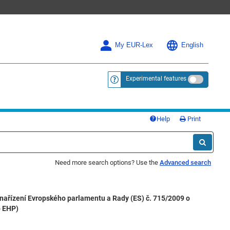
My EUR-Lex
English
Experimental features
<a href="https://eur-lex.europa.eu/
Help
Print
Need more search options? Use the
Advanced search
 nařízení Evropského parlamentu a Rady (ES) č. 715/2009 o
o EHP)