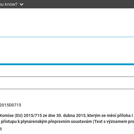
ou know?
2015D0715
Komise (EU) 2015/715 ze dne 30. dubna 2015, kterým se mění příloha I
přístupu k plynárenským přepravním soustavám (Text s významem pr
8