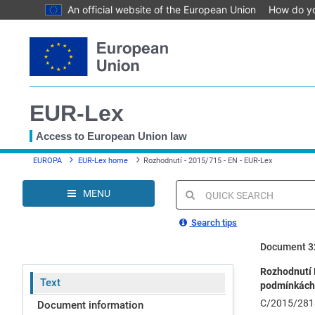
An official website of the European Union
How do y
Skip
to
main
content
EUR-Lex
Access to European Union law
You
EUROPA
EUR-Lex home
Rozhodnutí - 2015/715 - EN - EUR-Lex
are
here
MENU
Quick
search
Search tips
Document 3
Rozhodnutí 
Text
podmínkách 
C/2015/281
Document information