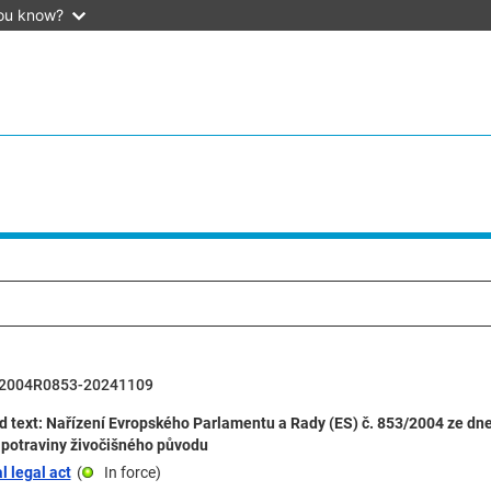
ou know?
2004R0853-20241109
 text: Nařízení Evropského Parlamentu a Rady (ES) č. 853/2004 ze dne
 potraviny živočišného původu
l legal act
(
In force
)