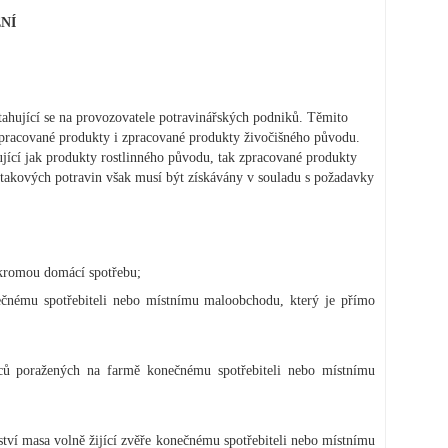
NÍ
ztahující se na provozovatele potravinářských podniků. Těmito
ezpracované produkty i zpracované produkty živočišného původu.
ující jak produkty rostlinného původu, tak zpracované produkty
takových potravin však musí být získávány v souladu s požadavky
ukromou domácí spotřebu;
čnému spotřebiteli nebo místnímu maloobchodu, který je přímo
ců poražených na farmě konečnému spotřebiteli nebo místnímu
ství masa volně žijící zvěře konečnému spotřebiteli nebo místnímu