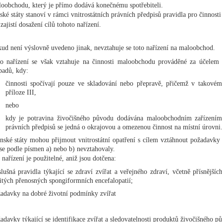
oobchodu, který je přímo dodává konečnému spotřebiteli.
ské státy stanoví v rámci vnitrostátních právních předpisů pravidla pro činnosti
zajistí dosažení cílů tohoto nařízení.
ud není výslovně uvedeno jinak, nevztahuje se toto nařízení na maloobchod.
o nařízení se však vztahuje na činnosti maloobchodu prováděné za účelem
padů, kdy:
činnosti spočívají pouze ve skladování nebo přepravě, přičemž v takovém 
příloze III,
nebo
kdy je potravina živočišného původu dodávána maloobchodním zařízením
právních předpisů se jedná o okrajovou a omezenou činnost na místní úrovni
nské státy mohou přijmout vnitrostátní opatření s cílem vztáhnout požadavky
se podle písmen a) nebo b) nevztahovaly.
 nařízení je použitelné, aniž jsou dotčena:
slušná pravidla týkající se zdraví zvířat a veřejného zdraví, včetně přísnějš
itých přenosných spongiformních encefalopatií;
adavky na dobré životní podmínky zvířat
adavky týkající se identifikace zvířat a sledovatelnosti produktů živočišného p