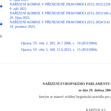
NAŘÍZENÍ KOMISE V PŘENESENÉ PRAVOMOCI (EU) 2022/2258 z
9. září 2022
NAŘÍZENÍ KOMISE V PŘENESENÉ PRAVOMOCI (EU) 2023/166 ze
26. října 2022,
NAŘÍZENÍ KOMISE V PŘENESENÉ PRAVOMOCI (EU) 2024/1141 z
14. prosince 2023,
o:
Oprava, Úř. věst. L 203, 26.7.2006, s. 19 (853/2004)
Oprava, Úř. věst. L 160, 12.6.2013, s. 15 (853/2004)
NAŘÍZENÍ EVROPSKÉHO PARLAMENTU A R
ze dne 29. dubna 200
kterým se stanoví zvláštní hygienická pravidla pro
KAPITOLA I