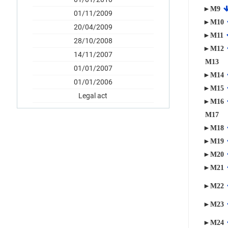
►M9
01/11/2009
►M10
20/04/2009
►M11
28/10/2008
►M12
14/11/2007
M13
01/01/2007
►M14
01/01/2006
►M15
Legal act
►M16
M17
►M18
►M19
►M20
►M21
►M22
►M23
►M24