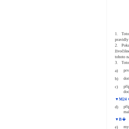
1.
Toto
pravidly
2.
Poku
živočišn
tohoto n
3.
Toto
prv
a)
dom
b)
pří
c)
dod
▼M24
pří
d)
mal
▼B
mys
e)