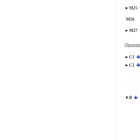
►M25
M26
►M27
Opraven
►C1
►C2
▼B