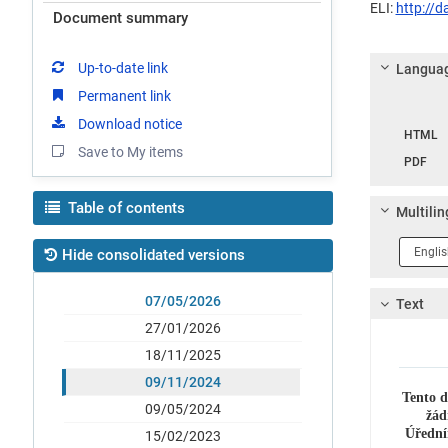
ELI:
http://
Document summary
Up-to-date link
Languag
Permanent link
Langua
Download notice
HTML
Save to My items
PDF
Table of contents
Multilin
Langua
Hide consolidated versions
1
07/05/2026
Text
27/01/2026
18/11/2025
09/11/2024
Tento d
09/05/2024
žád
Úřední
15/02/2023