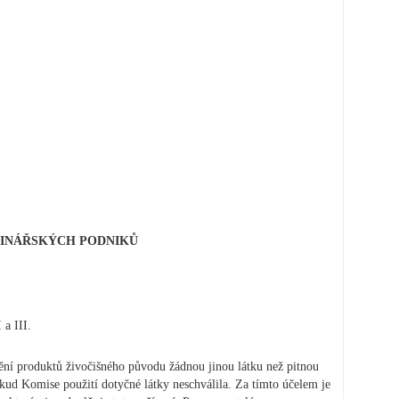
VINÁŘSKÝCH PODNIKŮ
 a III.
ění produktů živočišného původu žádnou jinou látku než pitnou
okud Komise použití dotyčné látky neschválila. Za tímto účelem je