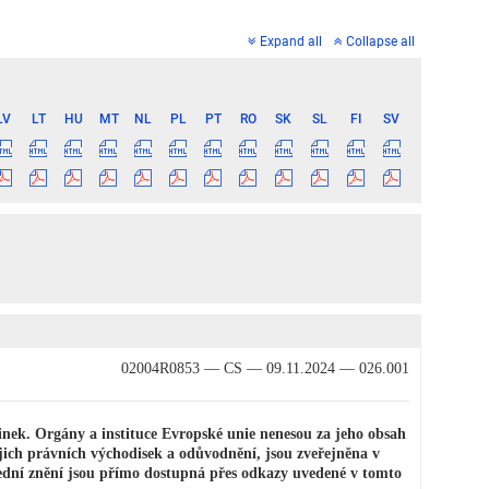
Expand all
Collapse all
LV
LT
HU
MT
NL
PL
PT
RO
SK
SL
FI
SV
02004R0853 — CS — 09.11.2024 — 026.001
ek. Orgány a instituce Evropské unie nenesou za jeho obsah
jich právních východisek a odůvodnění, jsou zveřejněna v
ední znění jsou přímo dostupná přes odkazy uvedené v tomto