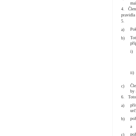
mal
4.
Člen
pravidla 
5.
Pok
a)
Tot
b)
pří
i)
ii)
Čle
c)
by 
6.
Toto
pří
a)
urč
pož
b)
a
pož
c)