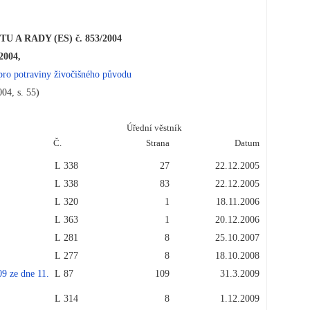
A RADY (ES) č. 853/2004
2004,
 pro potraviny živočišného původu
004, s. 55)
Úřední věstník
Č.
Strana
Datum
L 338
27
22.12.2005
L 338
83
22.12.2005
L 320
1
18.11.2006
L 363
1
20.12.2006
L 281
8
25.10.2007
L 277
8
18.10.2008
ze dne 11.
L 87
109
31.3.2009
L 314
8
1.12.2009