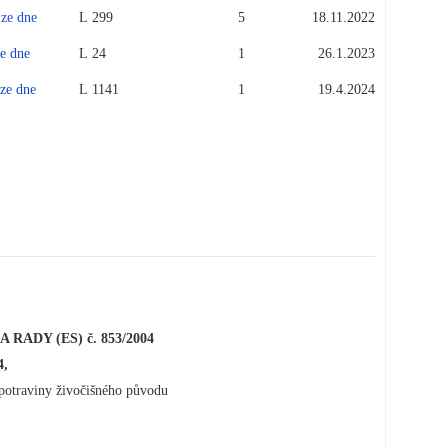
e dne
L 299
5
18.11.2022
 dne
L 24
1
26.1.2023
e dne
L 1141
1
19.4.2024
ADY (ES) č. 853/2004
4,
 potraviny živočišného původu