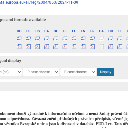
data.europa.eu/eli/reg/2004/853/2024-11-09
es and formats available
BG
ES
CS
DA
DE
ET
EL
EN
FR
GA
HR
IT
ge
gual display
ge
Language
Language
Display
2
3
okument slouží výhradně k informačním účelům a nemá žádný právní účin
nou odpovědnost. Závazná znění příslušných právních předpisů, včetně je
m věstníku Evropské unie a jsou k dispozici v databázi EUR-Lex. Tato úř