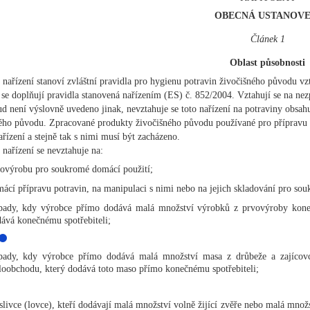
OBECNÁ USTANOVE
Článek 1
Oblast působnosti
 nařízení stanoví zvláštní pravidla pro hygienu potravin živočišného původu v
 se doplňují pravidla stanovená nařízením (ES) č. 852/2004. Vztahují se na n
d není výslovně uvedeno jinak, nevztahuje se toto nařízení na potraviny obsah
ého původu. Zpracované produkty živočišného původu používané pro přípravu 
ařízení a stejně tak s nimi musí být zacházeno.
 nařízení se nevztahuje na:
ovýrobu pro soukromé domácí použití;
ácí přípravu potravin, na manipulaci s nimi nebo na jejich skladování pro so
pady, kdy výrobce přímo dodává malá množství výrobků z prvovýroby kone
ává konečnému spotřebiteli;
pady, kdy výrobce přímo dodává malá množství masa z drůbeže a zajícov
oobchodu, který dodává toto maso přímo konečnému spotřebiteli;
livce (lovce), kteří dodávají malá množství volně žijící zvěře nebo malá množ