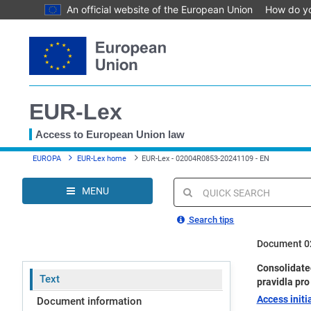
An official website of the European Union
How do y
Skip
to
main
content
EUR-Lex
Access to European Union law
You
EUROPA
EUR-Lex home
EUR-Lex - 02004R0853-20241109 - EN
are
here
MENU
Quick
search
Search tips
Document 0
Consolidated
Text
pravidla pro
Access initia
Document information