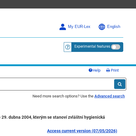
My EUR-Lex
English
Experimental features
<a href="https://eur-lex.europa.eu/
Help
Print
Need more search options? Use the
Advanced search
 29. dubna 2004, kterým se stanoví zvláštní hygienická
Access current version (07/05/2026)