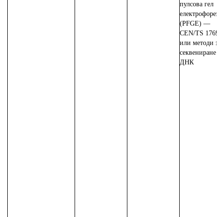
пулсова гел
електрофоре
(PFGE) —
CEN/TS 176
или методи 
секвениране
ДНК