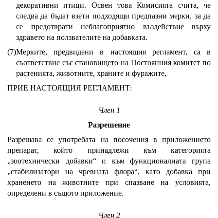
декоративни птици. Освен това Комисията счита, че
следва да бъдат взети подходящи предпазни мерки, за да
се предотврати неблагоприятно въздействие върху
здравето на ползвателите на добавката.
(7)
Мерките, предвидени в настоящия регламент, са в
съответствие със становището на Постоянния комитет по
растенията, животните, храните и фуражите,
ПРИЕ НАСТОЯЩИЯ РЕГЛАМЕНТ:
Член 1
Разрешение
Разрешава се употребата на посочения в приложението
препарат, който принадлежи към категорията
„зоотехнически добавки“ и към функционалната група
„стабилизатори на чревната флора“, като добавка при
храненето на животните при спазване на условията,
определени в същото приложение.
Член 2