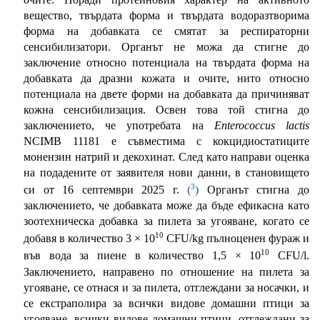
вещество, твърдата форма и твърдата водоразтворима
форма на добавката се смятат за респираторни
сенсибилизатори. Органът не можа да стигне до
заключение относно потенциала на твърдата форма на
добавката да дразни кожата и очите, нито относно
потенциала на двете форми на добавката да причиняват
кожна сенсибилизация. Освен това той стигна до
заключението, че употребата на
Enterococcus lactis
NCIMB 11181 е съвместима с кокцидиостатиците
монензин натрий и декохинат. След като направи оценка
на подадените от заявителя нови данни, в становището
3
си от 16 септември 2025 г.
(
)
Органът стигна до
заключението, че добавката може да бъде ефикасна като
зоотехническа добавка за пилета за угояване, когато се
10
добавя в количество 3 × 10
CFU/kg пълноценен фураж и
10
във вода за пиене в количество 1,5 × 10
CFU/l.
Заключението, направено по отношение на пилета за
угояване, се отнася и за пилета, отглеждани за носачки, и
се екстраполира за всички видове домашни птици за
угояване, всички видове домашни птици, отглеждани за