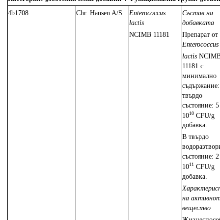
4b1708
Chr. Hansen A/S
Enterococcus
Състав на
lactis
добавката
NCIMB 11181
Препарат от
Enterococcus
lactis
NCIM
11181 с
минимално
съдържание:
твърдо
състояние: 5
10
10
CFU/g
добавка.
В твърдо
водоразтвор
състояние: 2
11
10
CFU/g
добавка.
Характерис
на активно
вещество
Жизнеспосо