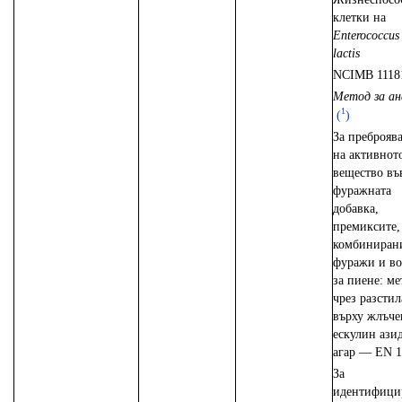
клетки на
Enterococcus
lactis
NCIMB 1118
Метод за ан
1
(
)
За преброяв
на активнот
вещество въ
фуражната
добавка,
премиксите,
комбиниран
фуражи и во
за пиене: ме
чрез разстил
върху жлъче
ескулин ази
агар — EN 1
За
идентифици