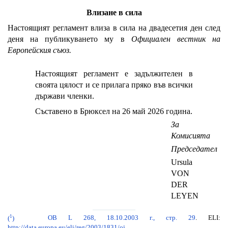
Влизане в сила
Настоящият регламент влиза в сила на двадесетия ден след
деня на публикуването му в
Официален вестник на
Европейския съюз.
Настоящият регламент е задължителен в
своята цялост и се прилага пряко във всички
държави членки.
Съставено в Брюксел на 26 май 2026 година.
За
Комисията
Председател
Ursula
VON
DER
LEYEN
1
(
)
ОВ L 268, 18.10.2003 г., стр. 29
. ELI:
http://data.europa.eu/eli/reg/2003/1831/oj
.