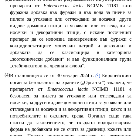
препарата от
Enterococcus lactis
NCIMB 11181 като
фуражна добавка във фуражи и във вода за пиене за
пилета за угояване или отглеждани за носачки, други
видове домашни птици за угояване или отглеждани за
носачки и декоративни птици, с искане посоченият
препарат да се използва едновременно във фуражи с
кокцидиостатиците монензин натрий и декохинат и
добавката да се класифицира в категорията
„зоотехнически добавки“ и във функционалната група
„стабилизатори на чревната флора“.
(4)
2
В становището си от 30 януари 2024 г.
(
)
Европейският
орган за безопасност на храните („Органът“) заключи, че
препаратът от
Enterococcus lactis
NCIMB 11181 е
безопасен за пилета за угояване или отглеждани за
носачки, за други видове домашни птици за угояване или
отглеждани за носачки и за декоративни птици, както и за
потребителите и околната среда. Органът също така
стигна до заключението, че твърдата водоразтворима
форма на добавката не се счита за дразнеща кожата или
очите. Поради протеиновия характер на активното