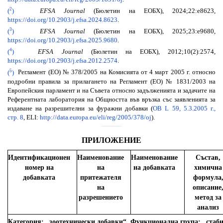
2
(
)
EFSA Journal
(Бюлетин на ЕОБХ), 2024;22:e8623,
https://doi.org/10.2903/j.efsa.2024.8623
.
3
(
)
EFSA Journal
(Бюлетин на ЕОБХ), 2025;23:e9680,
https://doi.org/10.2903/j.efsa.2025.9680
.
4
(
)
EFSA Journal
(Бюлетин на ЕОБХ), 2012;10(2):2574,
https://doi.org/10.2903/j.efsa.2012.2574
.
5
(
)
Регламент (ЕО) № 378/2005 на Комисията от 4 март 2005 г. относно
подробни правила за прилагането на Регламент (ЕО) № 1831/2003 на
Европейския парламент и на Съвета относно задълженията и задачите на
Референтната лаборатория на Общността във връзка със заявленията за
издаване на разрешителни за фуражни добавки (
ОВ L 59, 5.3.2005 г.,
стр. 8
, ELI:
http://data.europa.eu/eli/reg/2005/378/oj
).
ПРИЛОЖЕНИЕ
Идентификационен
Наименование
Наименование
Състав,
номер на
на
на добавката
химична
добавката
притежателя
формула
на
описание
разрешението
метод за
анализ
Категория: „зоотехнически добавки“. Функционална група: „стаб