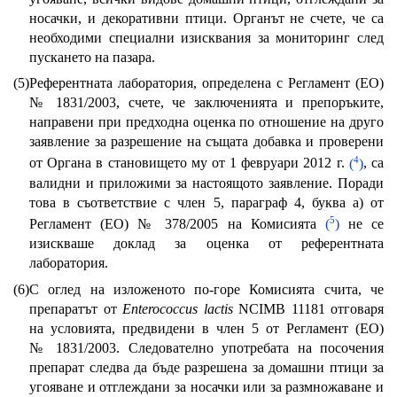
носачки, и декоративни птици. Органът не счете, че са
необходими специални изисквания за мониторинг след
пускането на пазара.
(5)
Референтната лаборатория, определена с Регламент (ЕО)
№ 1831/2003, счете, че заключенията и препоръките,
направени при предходна оценка по отношение на друго
заявление за разрешение на същата добавка и проверени
4
от Органа в становището му от 1 февруари 2012 г.
(
)
, са
валидни и приложими за настоящото заявление. Поради
това в съответствие с член 5, параграф 4, буква а) от
5
Регламент (ЕО) № 378/2005 на Комисията
(
)
не се
изискваше доклад за оценка от референтната
лаборатория.
(6)
С оглед на изложеното по-горе Комисията счита, че
препаратът от
Enterococcus lactis
NCIMB 11181 отговаря
на условията, предвидени в член 5 от Регламент (ЕО)
№ 1831/2003. Следователно употребата на посочения
препарат следва да бъде разрешена за домашни птици за
угояване и отглеждани за носачки или за размножаване и