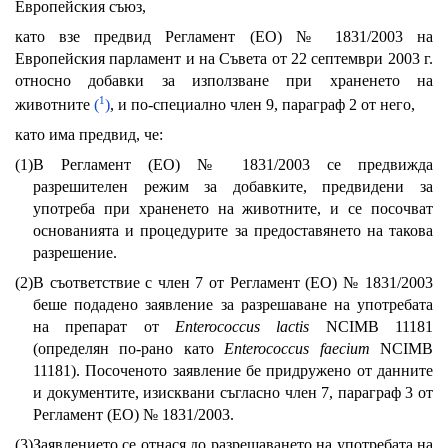
Европейския съюз,
като взе предвид Регламент (ЕО) № 1831/2003 на
Европейския парламент и на Съвета от 22 септември 2003 г.
относно добавки за използване при храненето на
1
животните
(
)
, и по-специално член 9, параграф 2 от него,
като има предвид, че:
(1)
В Регламент (ЕО) № 1831/2003 се предвижда
разрешителен режим за добавките, предвидени за
употреба при храненето на животните, и се посочват
основанията и процедурите за предоставянето на такова
разрешение.
(2)
В съответствие с член 7 от Регламент (ЕО) № 1831/2003
беше подадено заявление за разрешаване на употребата
на препарат от
Enterococcus lactis
NCIMB 11181
(определян по-рано като
Enterococcus faecium
NCIMB
11181). Посоченото заявление бе придружено от данните
и документите, изисквани съгласно член 7, параграф 3 от
Регламент (ЕО) № 1831/2003.
(3)
Заявлението се отнася до разрешаването на употребата на