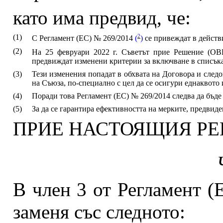
като има предвид, че:
(1)
2
С Регламент (ЕС) № 269/2014
(
)
се привеждат в дейст
(2)
На 25 февруари 2022 г. Съветът прие Решение (О
предвиждат изменени критерии за включване в списъка
(3)
Тези изменения попадат в обхвата на Договора и след
на Съюза, по-специално с цел да се осигури еднаквото
(4)
Поради това Регламент (ЕС) № 269/2014 следва да бъде
(5)
За да се гарантира ефективността на мерките, предвиде
ПРИЕ НАСТОЯЩИЯ РЕ
В член 3 от Регламент (
заменя със следното: