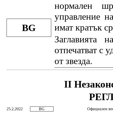
нормален шр
управление на
имат кратък ср
BG
Заглавията н
отпечатват с 
от звезда.
II Незакон
РЕГ
25.2.2022
BG
Официален вес