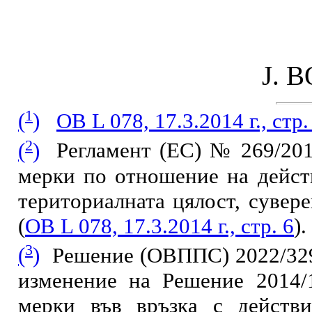
J. 
1
(
)
ОВ L 078, 17.3.2014 г., стр.
2
(
)
Регламент (ЕС) № 269/201
мерки по отношение на дейст
териториалната цялост, сувер
(
ОВ L 078, 17.3.2014 г., стр. 6
).
3
(
)
Решение (ОВППС) 2022/329 н
изменение на Решение 2014
мерки във връзка с действ