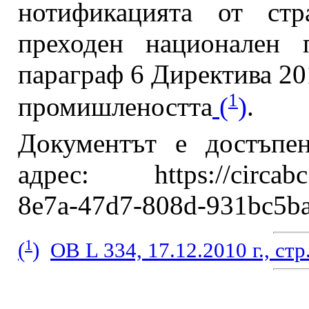
нотификацията от ст
преходен национален 
параграф 6 Директива 20
1
промишлеността
(
)
.
Документът е достъпе
адрес: https://circabc.
8e7a-47d7-808d-931bc5ba
1
(
)
ОВ L 334, 17.12.2010 г., стр