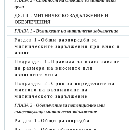
ГЛАВА 2
-
Стойност на стоките за митнически
параграф 1 от настоящия регламент, митническата
цели
декларация трябва да съдържа и следните данни:
ДЯЛ III -
МИТНИЧЕСКО ЗАДЪЛЖЕНИЕ И
а)
изисквания за данните, които изисквания са общи за
ОБЕЗПЕЧЕНИЯ
всички режими:
ГЛАВА 1
-
Възникване на митническо задължение
—
характер на усъвършенстването или използването на
Раздел 1
-
Общи разпоредби за
стоките,
митническите задължения при внос и
—
технически описания на стоките и/или преработените
износ
продукти и начини за идентифицирането им,
Подраздел 1
-
Правила за изчисляване
—
очакван срок за приключване на режима,
на размера на вносните или
—
предложено митническо учреждение на приключване на
износните мита
режима (не за специфична употреба), и
Подраздел 2
-
Срок за определяне на
—
място на усъвършенстването или използването,
мястото на възникване на
митническото задължение
б)
изисквания за данните, които изисквания са
специфични за режим активно усъвършенстване:
ГЛАВА 2
-
Обезпечение за потенциално или
съществуващо митническо задължение
—
кодове на икономическите условия, посочени в
допълнението към приложение 12 към Делегиран
Раздел 1
-
Общи разпоредби
регламент (ЕС) 2016/341 [TDA],
Раздел 2
-
Общо обезпечение и