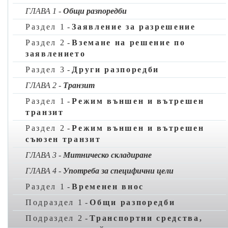
ГЛАВА 1
-
Общи разпоредби
iv)
митническа декларация, подадена съгласно режим
съюзен транзит от икономически оператор, който е
Раздел 1
-
Заявление за разрешение
установен в Андора или Сан Марино;
Раздел 2
-
Вземане на решение по
а)
да подаде на митническата територия на Съюза
заявлението
обобщена декларация за напускане или обобщена
Раздел 3
-
Други разпоредби
декларация за въвеждане;
ГЛАВА 2
-
Транзит
б)
да подаде на митническата територия на Съюза
декларация за временно складиране;
Раздел 1
-
Режим външен и вътрешен
транзит
в)
да действа като превозвач за целите на морския
транспорт, транспорта по вътрешни водни пътища или
Раздел 2
-
Режим външен и вътрешен
въздушния транспорт;
съюзен транзит
г)
да действа като превозвач, който има достъп до
ГЛАВА 3
-
Митническо складиране
митническата система и желае да получава
ГЛАВА 4
-
Употреба за специфични цели
уведомленията, предвидени в митническото
законодателство по отношение на подаването или
Раздел 1
-
Временен внос
изменянето на обобщени декларации за въвеждане.
Подраздел 1
-
Общи разпоредби
2. Независимо от параграф 1, буква а), подточка ii),
Подраздел 2
-
Транспортни средства,
икономическите оператори, които не са установени на