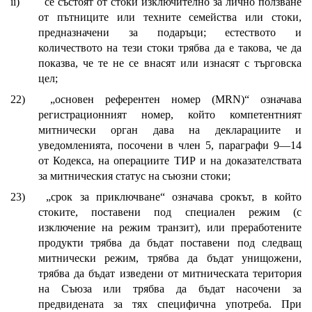
ii)
се състоят от стоки изключително за лично ползване
от пътниците или техните семейства или стоки,
предназначени за подаръци; естеството и
количеството на тези стоки трябва да е такова, че да
показва, че те не се внасят или изнасят с търговска
цел;
22)
„основен референтен номер (MRN)“ означава
регистрационният номер, който компетентният
митнически орган дава на декларациите и
уведомленията, посочени в член 5, параграфи 9—14
от Кодекса, на операциите ТИР и на доказателствата
за митническия статус на съюзни стоки;
23)
„срок за приключване“ означава срокът, в който
стоките, поставени под специален режим (с
изключение на режим транзит), или преработените
продукти трябва да бъдат поставени под следващ
митнически режим, трябва да бъдат унищожени,
трябва да бъдат изведени от митническата територия
на Съюза или трябва да бъдат насочени за
предвидената за тях специфична употреба. При