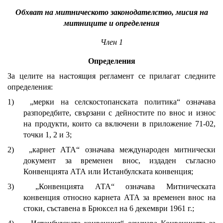
Обхват на митническото законодателство, мисия на
митниците и определения
Член 1
Определения
За целите на настоящия регламент се прилагат следните
определения:
1)
„мерки на селскостопанската политика“ означава
разпоредбите, свързани с дейностите по внос и износ
на продукти, които са включени в приложение 71-02,
точки 1, 2 и 3;
2)
„карнет АТА“ означава международен митнически
документ за временен внос, издаден съгласно
Конвенцията АТА или Истанбулската конвенция;
3)
„Конвенцията АТА“ означава Митническата
конвенция относно карнета АТА за временен внос на
стоки, съставена в Брюксел на 6 декември 1961 г.;