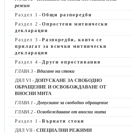
Член 5
режим
Икономически оператори, които не са установени на
Раздел 1
-
Общи разпоредби
митническата територия на Съюза
Раздел 2
-
Опростени митнически
(член 22, параграф 2 и член 9, параграф 2 от Кодекса)
декларации
1. Икономически оператор, който не е установен на
Раздел 3
-
Разпоредби, които се
митническата територия на Съюза, е длъжен да се
прилагат за всички митнически
регистрира, преди:
декларации
а)
да подаде на митническата територия на Съюза
Раздел 4
-
Други опростявания
митническа декларация, различна от следните
декларации:
ГЛАВА 3
-
Вдигане на стоки
i)
митническа декларация съгласно членове 135—144;
ДЯЛ VI -
ДОПУСКАНЕ ЗА СВОБОДНО
ОБРАЩЕНИЕ И ОСВОБОЖДАВАНЕ ОТ
ii)
митническа декларация за поставяне на стоки под
ВНОСНИ МИТА
режим временен внос или декларация за реекспорт, с
която се приключва този режим;
ГЛАВА 1
-
Допускане за свободно обращение
iii)
митническа декларация, подадена съгласно
ГЛАВА 2
-
Освобождаване от вносни мита
3
Конвенцията за общ транзитен режим (
) от
Раздел 1
-
Върнати стоки
икономически оператор, който е установен в държава
ДЯЛ VII -
СПЕЦИАЛНИ РЕЖИМИ
с общ транзитен режим;