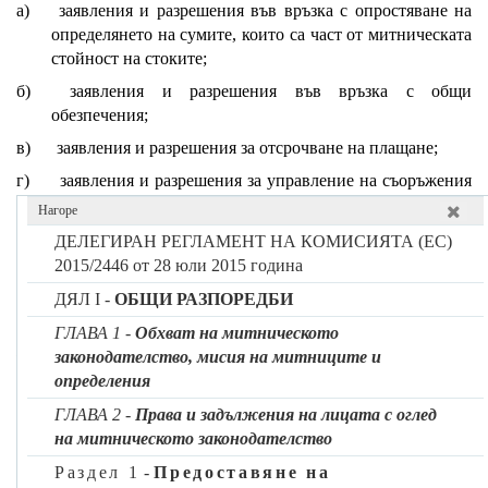
а)
заявления и разрешения във връзка с опростяване на
определянето на сумите, които са част от митническата
стойност на стоките;
б)
заявления и разрешения във връзка с общи
обезпечения;
в)
заявления и разрешения за отсрочване на плащане;
г)
заявления и разрешения за управление на съоръжения
за временно складиране на стоки, както е посочено в
Нагоре
член 148 от Кодекса;
ДЕЛЕГИРАН РЕГЛАМЕНТ НА КОМИСИЯТА (EC)
д)
заявления и разрешения за откриване на редовна
2015/2446 от 28 юли 2015 година
корабна линия;
ДЯЛ I -
ОБЩИ РАЗПОРЕДБИ
е)
заявления и разрешения за одобрен издател;
ГЛАВА 1
-
Обхват на митническото
ж)
заявления и разрешения за статус на одобрен измервач
законодателство, мисия на митниците и
на теглото на банани;
определения
з)
заявления и разрешения за самооценка;
ГЛАВА 2
-
Права и задължения на лицата с оглед
на митническото законодателство
и)
заявления и разрешения за статус на одобрен
получател за операции ТИР;
Раздел 1
-
Предоставяне на