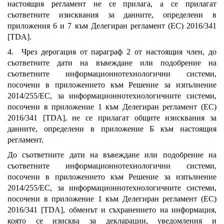
настоящия регламент не се прилага, а се прилагат
съответните изисквания за данните, определени в
приложения 6 и 7 към Делегиран регламент (ЕС) 2016/341
[TDA].
4. Чрез дерогация от параграф 2 от настоящия член, до
съответните дати на въвеждане или подобрение на
съответните информационнотехнологични системи,
посочени в приложението към Решение за изпълнение
2014/255/ЕС, за информационнотехнологичните системи,
посочени в приложение 1 към Делегиран регламент (ЕС)
2016/341 [TDA], не се прилагат общите изисквания за
данните, определени в приложение Б към настоящия
регламент.
До съответните дати на въвеждане или подобрение на
съответните информационнотехнологични системи,
посочени в приложението към Решение за изпълнение
2014/255/ЕС, за информационнотехнологичните системи,
посочени в приложение 1 към Делегиран регламент (ЕС)
2016/341 [TDA], обменът и съхранението на информация,
която се изисква за декларации, уведомления и