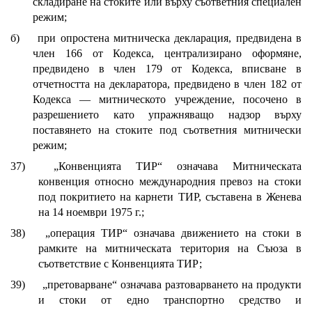
складиране на стоките или върху съответния специален
режим;
б)
при опростена митническа декларация, предвидена в
член 166 от Кодекса, централизирано оформяне,
предвидено в член 179 от Кодекса, вписване в
отчетността на декларатора, предвидено в член 182 от
Кодекса — митническото учреждение, посочено в
разрешението като упражняващо надзор върху
поставянето на стоките под съответния митнически
режим;
37)
„Конвенцията ТИР“ означава Митническата
конвенция относно международния превоз на стоки
под покритието на карнети ТИР, съставена в Женева
на 14 ноември 1975 г.;
38)
„операция ТИР“ означава движението на стоки в
рамките на митническата територия на Съюза в
съответствие с Конвенцията ТИР;
39)
„претоварване“ означава разтоварването на продукти
и стоки от едно транспортно средство и