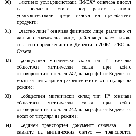
30)
„активно усъвършенстване IM/EX“ означава вносът
на несъюзни стоки под режим активно
усъвършенстване преди износа на преработени
продукти;
31)
„частно лице“ означава физическо лице, различно от
данъчно задължено лице, действащо като такова
съгласно определението в Директива 2006/112/ЕО на
Съвета;
32)
„обществен митнически склад тип I“ означава
обществен митнически склад, при който
отговорностите по член 242, параграф 1 от Кодекса се
носят от титуляря на разрешението и от титуляря на
режима;
33)
„обществен митнически склад тип II“ означава
обществен митнически склад, при който
отговорностите по член 242, параграф 2 от Кодекса се
носят от титуляря на режима;
34)
„единен транспортен документ“ означава — в
рамките на митническия статус — транспортен