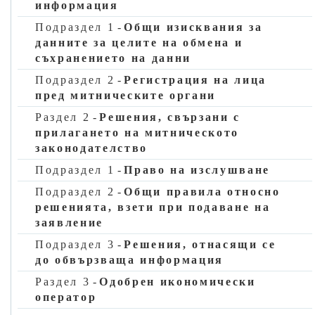
й)
заявления и разрешения за статус на одобрен изпращач
информация
за режим съюзен транзит;
Подраздел 1
-
Общи изисквания за
к)
заявления и разрешения за статус на одобрен
данните за целите на обмена и
получател за режим съюзен транзит;
съхранението на данни
л)
заявления или разрешения за използване на пломби от
Подраздел 2
-
Регистрация на лица
специален тип;
пред митническите органи
м)
заявления и разрешения за използване на декларация
Раздел 2
-
Решения, свързани с
за транзит с намален набор от данни;
прилагането на митническото
законодателство
н)
заявления и разрешения за използване на електронен
транспортен документ като митническа декларация.
Подраздел 1
-
Право на изслушване
6. Когато в съответствие с параграф 5 държава членка реши
Подраздел 2
-
Общи правила относно
да прилага алтернативни изисквания за данните, тя взема
решенията, взети при подаване на
необходимите мерки тези алтернативни изисквания за
заявление
данните да ѝ дават възможност да проверява дали са
Подраздел 3
-
Решения, отнасящи се
изпълнени условията за издаване на съответното
до обвързваща информация
разрешение и да включват минимум следните изисквания:
Раздел 3
-
Одобрен икономически
а)
идентификационните данни на заявителя/титуляря на
оператор
разрешението (елемент от данни 3/2