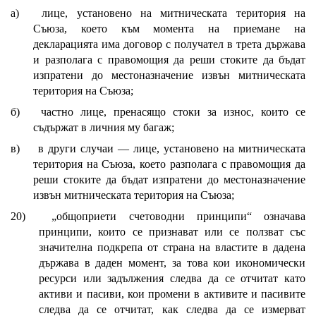
а)
лице, установено на митническата територия на
Съюза, което към момента на приемане на
декларацията има договор с получател в трета държава
и разполага с правомощия да реши стоките да бъдат
изпратени до местоназначение извън митническата
територия на Съюза;
б)
частно лице, пренасящо стоки за износ, които се
съдържат в личния му багаж;
в)
в други случаи — лице, установено на митническата
територия на Съюза, което разполага с правомощия да
реши стоките да бъдат изпратени до местоназначение
извън митническата територия на Съюза;
20)
„общоприети счетоводни принципи“ означава
принципи, които се признават или се ползват със
значителна подкрепа от страна на властите в дадена
държава в даден момент, за това кои икономически
ресурси или задължения следва да се отчитат като
активи и пасиви, кои промени в активите и пасивите
следва да се отчитат, как следва да се измерват