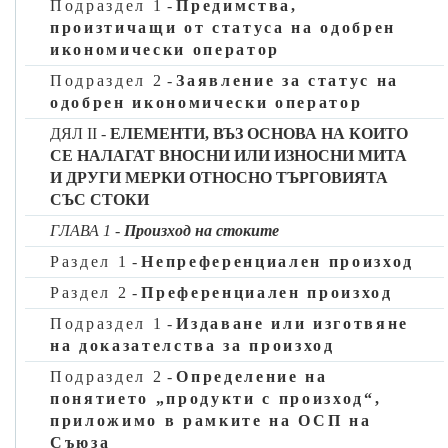
„Идентификационни данни на заявителя/титуляря на
Подраздел 1
-
Предимства,
разрешението или решението“ или — при липса на
произтичащи от статуса на одобрен
валиден EORI номер на заявителя — елемент от данни
икономически оператор
3/1 „Заявител/титуляр на разрешението или
Подраздел 2
-
Заявление за статус на
решението“);
одобрен икономически оператор
б)
вида на заявлението или разрешението (елемент от
ДЯЛ II -
ЕЛЕМЕНТИ, ВЪЗ ОСНОВА НА КОИТО
данни 1/1 „Код на вида заявление/решение“);
СЕ НАЛАГАТ ВНОСНИ ИЛИ ИЗНОСНИ МИТА
в)
когато е приложимо — използването на разрешението
И ДРУГИ МЕРКИ ОТНОСНО ТЪРГОВИЯТА
в една или повече държави членки (елемент от данни
СЪС СТОКИ
1/4 „Териториално действие — Съюз“).
ГЛАВА 1
-
Произход на стоките
7. До датата на въвеждане на системата „МКС: митнически
Раздел 1
-
Непреференциален произход
решения“ митническите органи имат право да разрешат за
долупосочените процедури вместо изискванията за данните,
Раздел 2
-
Преференциален произход
определени в приложение А към настоящия регламент, да се
Подраздел 1
-
Издаване или изготвяне
прилагат изискванията за данните за заявления и
на доказателства за произход
разрешения, определени в приложение 12 към Делегиран
Подраздел 2
-
Определение на
регламент (ЕС) 2016/341 [TDA]:
понятието „продукти с произход“,
а)
заявления и разрешения за използване на опростена
приложимо в рамките на ОСП на
декларация;
Съюза