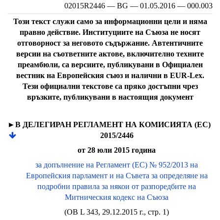
02015R2446 — BG — 01.05.2016 — 000.003
Този текст служи само за информационни цели и няма
правно действие. Институциите на Съюза не носят
отговорност за неговото съдържание. Автентичните
версии на съответните актове, включително техните
преамбюли, са версиите, публикувани в Официален
вестник на Европейския съюз и налични в EUR-Lex.
Тези официални текстове са пряко достъпни чрез
връзките, публикувани в настоящия документ
►B
ДЕЛЕГИРАН РЕГЛАМЕНТ НА КОМИСИЯТА (EC)
2015/2446
от 28 юли 2015 година
за допълнение на Регламент (ЕС) № 952/2013 на
Европейския парламент и на Съвета за определяне на
подробни правила за някои от разпоредбите на
Митническия кодекс на Съюза
(ОВ L 343, 29.12.2015 г., стp. 1)