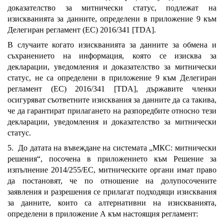
доказателство за митнически статус, подлежат на
изискванията за данните, определени в приложение 9 към
Делегиран регламент (ЕС) 2016/341 [TDA].
В случаите когато изискванията за данните за обмена и
съхранението на информация, която се изисква за
декларации, уведомления и доказателство за митнически
статус, не са определени в приложение 9 към Делегиран
регламент (ЕС) 2016/341 [TDA], държавите членки
осигуряват съответните изисквания за данните да са такива,
че да гарантират прилагането на разпоредбите относно тези
декларации, уведомления и доказателство за митнически
статус.
5. До датата на въвеждане на системата „МКС: митнически
решения“, посочена в приложението към Решение за
изпълнение 2014/255/ЕС, митническите органи имат право
да постановят, че по отношение на долупосочените
заявления и разрешения се прилагат подходящи изисквания
за данните, които са алтернативни на изискванията,
определени в приложение А към настоящия регламент: