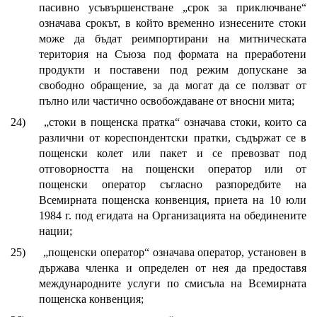
пасивно усъвършенстване „срок за приключване“
означава срокът, в който временно изнесените стоки
може да бъдат реимпортирани на митническата
територия на Съюза под формата на преработени
продукти и поставени под режим допускане за
свободно обращение, за да могат да се ползват от
пълно или частично освобождаване от вносни мита;
24)
„стоки в пощенска пратка“ означава стоки, които са
различни от кореспондентски пратки, съдържат се в
пощенски колет или пакет и се превозват под
отговорността на пощенски оператор или от
пощенски оператор съгласно разпоредбите на
Всемирната пощенска конвенция, приета на 10 юли
1984 г. под егидата на Организацията на обединените
нации;
25)
„пощенски оператор“ означава оператор, установен в
държава членка и определен от нея да предоставя
международните услуги по смисъла на Всемирната
пощенска конвенция;