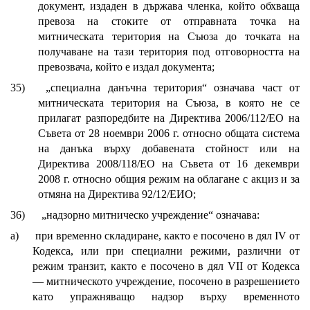
документ, издаден в държава членка, който обхваща
превоза на стоките от отправната точка на
митническата територия на Съюза до точката на
получаване на тази територия под отговорността на
превозвача, който е издал документа;
35)
„специална данъчна територия“ означава част от
митническата територия на Съюза, в която не се
прилагат разпоредбите на Директива 2006/112/ЕО на
Съвета от 28 ноември 2006 г. относно общата система
на данъка върху добавената стойност или на
Директива 2008/118/ЕО на Съвета от 16 декември
2008 г. относно общия режим на облагане с акциз и за
отмяна на Директива 92/12/ЕИО;
36)
„надзорно митническо учреждение“ означава:
а)
при временно складиране, както е посочено в дял IV от
Кодекса, или при специални режими, различни от
режим транзит, както е посочено в дял VII от Кодекса
— митническото учреждение, посочено в разрешението
като упражняващо надзор върху временното