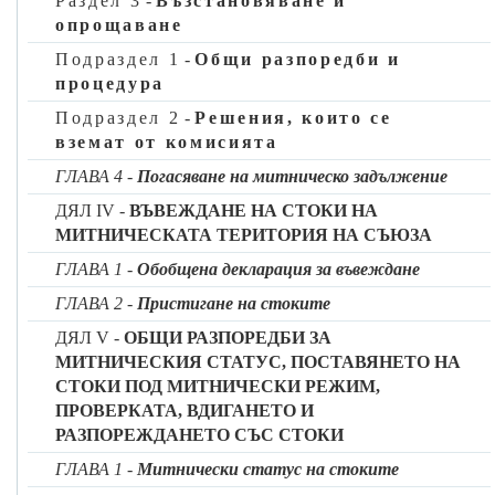
Раздел 3
-
Възстановяване и
опрощаване
▼M1
Чрез дерогация от първата алинея, до датата на подобрение
Подраздел 1
-
Общи разпоредби и
на системата за EORI, предвидена в приложението към
процедура
Решение за изпълнение 2014/255/ЕС, определените в
Подраздел 2
-
Решения, които се
приложение 12-01 общи изисквания за данните не се
вземат от комисията
прилагат.
ГЛАВА 4
-
Погасяване на митническо задължение
До датата на подобрение на системата за EORI държавите
ДЯЛ IV -
ВЪВЕЖДАНЕ НА СТОКИ НА
членки събират и съхраняват следните данни, както е
МИТНИЧЕСКАТА ТЕРИТОРИЯ НА СЪЮЗА
посочено в допълнение Д към приложение 9 към Делегиран
регламент (ЕС) 2016/341 [TDA], които представляват запис
ГЛАВА 1
-
Обобщена декларация за въвеждане
EORI:
ГЛАВА 2
-
Пристигане на стоките
а)
данните, изброени в точки 1—4 от допълнение Д към
ДЯЛ V -
ОБЩИ РАЗПОРЕДБИ ЗА
приложение 9 към Делегиран регламент (ЕС) 2016/341
МИТНИЧЕСКИЯ СТАТУС, ПОСТАВЯНЕТО НА
[TDA];
СТОКИ ПОД МИТНИЧЕСКИ РЕЖИМ,
б)
когато това се изисква от националните системи —
ПРОВЕРКАТА, ВДИГАНЕТО И
данните, изброени в точки 5—12 от допълнение Д към
РАЗПОРЕЖДАНЕТО СЪС СТОКИ
приложение 9 към Делегиран регламент (ЕС) 2016/341
ГЛАВА 1
-
Митнически статус на стоките
[TDA].