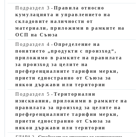
б)
заявления и разрешения за централизирано оформяне;
Подраздел 3
-
Правила относно
в)
заявления и разрешения за митническо деклариране
кумулацията и управлението на
чрез вписване на данни в отчетността на декларатора;
складовите наличности от
материали, приложими в рамките на
г)
заявления и разрешения за използване на режим
ОСП на Съюза
активно усъвършенстване;
Подраздел 4
-
Определение на
д)
заявления и разрешения за използване на режим
понятието „продукти с произход“,
пасивно усъвършенстване;
приложимо в рамките на правилата
е)
заявления и разрешения за използване на режим
за произход за целите на
специфична употреба;
преференциалните тарифни мерки,
ж)
заявления и разрешения за използване на режим
приети едностранно от Съюза за
временен внос;
някои държави или територии
з)
заявления и разрешения за управление на съоръжения
Подраздел 5
-
Териториални
за складиране за митническо складиране.
изисквания, приложими в рамките на
правилата за произход за целите на
8. Независимо от разпоредбите на параграф 7, до датите на
преференциалните тарифни мерки,
въвеждане на системата „МКС: автоматизирана система за
приети едностранно от Съюза за
износа“ или на подобрение на националните системи във
някои държави или територии
връзка с вноса, когато заявление за разрешение се основава
на митническа декларация в съответствие с член 163,