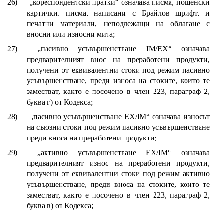
26)
„кореспондентски пратки“ означава писма, пощенски
картички, писма, написани с Брайлов шрифт, и
печатни материали, неподлежащи на облагане с
вносни или износни мита;
27)
„пасивно усъвършенстване IM/EX“ означава
предварителният внос на преработени продукти,
получени от еквивалентни стоки под режим пасивно
усъвършенстване, преди износа на стоките, които те
заместват, както е посочено в член 223, параграф 2,
буква г) от Кодекса;
28)
„пасивно усъвършенстване EX/IM“ означава износът
на съюзни стоки под режим пасивно усъвършенстване
преди вноса на преработени продукти;
29)
„активно усъвършенстване EX/IM“ означава
предварителният износ на преработени продукти,
получени от еквивалентни стоки под режим активно
усъвършенстване, преди вноса на стоките, които те
заместват, както е посочено в член 223, параграф 2,
буква в) от Кодекса;