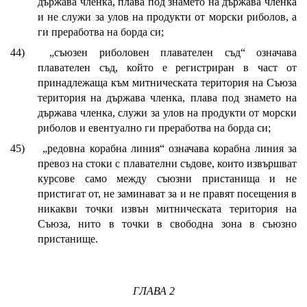
държава членка, плава под знамето на държава членка
и не служи за улов на продукти от морски риболов, а
ги преработва на борда си;
44)
„съюзен риболовен плавателен съд“ означава
плавателен съд, който е регистриран в част от
принадлежаща към митническата територия на Съюза
територия на държава членка, плава под знамето на
държава членка, служи за улов на продукти от морски
риболов и евентуално ги преработва на борда си;
45)
„редовна корабна линия“ означава корабна линия за
превоз на стоки с плавателни съдове, които извършват
курсове само между съюзни пристанища и не
пристигат от, не заминават за и не правят посещения в
никакви точки извън митническата територия на
Съюза, нито в точки в свободна зона в съюзно
пристанище.
ГЛАВА 2