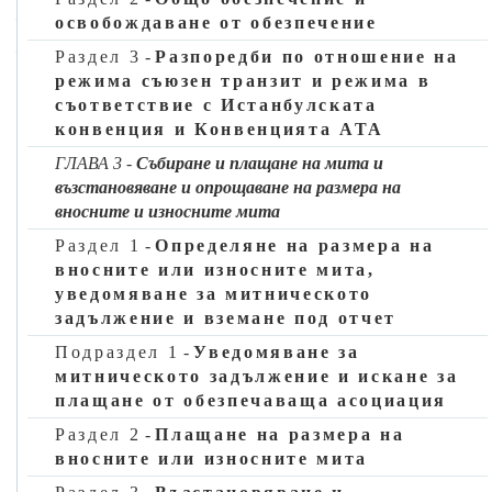
—
очакван рандеман или метод за определянето му, и
освобождаване от обезпечение
—
дали изчисляването на размера на вносното мито следва
Раздел 3
-
Разпоредби по отношение на
да се извърши в съответствие с член 86, параграф 3 от
режима съюзен транзит и режима в
Кодекса (посочва се „да“ или „не“).
съответствие с Истанбулската
конвенция и Конвенцията ATA
▼B
ГЛАВА 3
-
Събиране и плащане на мита и
възстановяване и опрощаване на размера на
вносните и износните мита
Подраздел 2
Раздел 1
-
Определяне на размера на
Регистрация на лица пред митническите
вносните или износните мита,
органи
уведомяване за митническото
Член 3
задължение и вземане под отчет
Съдържание на данните от запис EORI
Подраздел 1
-
Уведомяване за
митническото задължение и искане за
(член 6, параграф 2 от Кодекса)
плащане от обезпечаваща асоциация
При регистрацията на дадено лице митническите органи
Раздел 2
-
Плащане на размера на
събират и съхраняват по отношение на това лице данните,
вносните или износните мита
посочени в приложение 12-01. Тези данни представляват
запис EORI.