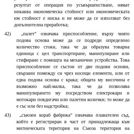
резултат от операция по усъвършенстване, нямат
никаква икономическа стойност или икономическата
им стойност е ниска и не може да се използват без
допълнителна преработка;
42)
„палет“ означава приспособление, върху чиято
подова основа може да се подреди определено
количество стоки, така че да образува товарна
единица с цел транспортиране, манипулиране или
стифиране с помощта на механични устройства. Това
приспособление се състои от две подови основи,
свързани помежду си чрез носещи елементи, или от
една подова основа с крака; общата му височина е
възможно най-малка, така че да позволява
манипулирането му посредством електрокари и
мотокари повдигачи или палетни колички; то може да
е със или без надстройка;
43)
„съюзен кораб фабрика“ означава плавателен съд,
който е регистриран в част от принадлежаща към
митническата територия на Съюза територия на