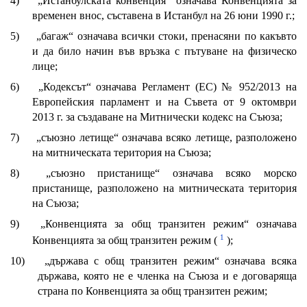
4)
„Истанбулската конвенция“ означава Конвенцията за
временен внос, съставена в Истанбул на 26 юни 1990 г.;
5)
„багаж“ означава всички стоки, пренасяни по какъвто
и да било начин във връзка с пътуване на физическо
лице;
6)
„Кодексът“ означава Регламент (ЕС) № 952/2013 на
Европейския парламент и на Съвета от 9 октомври
2013 г. за създаване на Митнически кодекс на Съюза;
7)
„съюзно летище“ означава всяко летище, разположено
на митническата територия на Съюза;
8)
„съюзно пристанище“ означава всяко морско
пристанище, разположено на митническата територия
на Съюза;
9)
„Конвенцията за общ транзитен режим“ означава
1
Конвенцията за общ транзитен режим (
);
10)
„държава с общ транзитен режим“ означава всяка
държава, която не е членка на Съюза и е договаряща
страна по Конвенцията за общ транзитен режим;