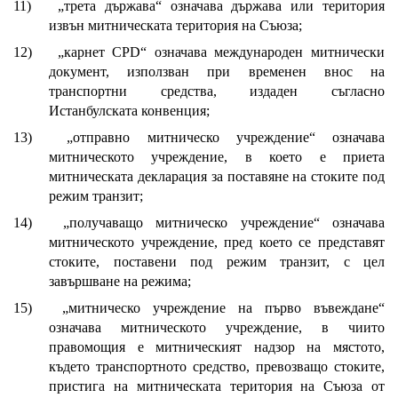
11)
„трета държава“ означава държава или територия
извън митническата територия на Съюза;
12)
„карнет CPD“ означава международен митнически
документ, използван при временен внос на
транспортни средства, издаден съгласно
Истанбулската конвенция;
13)
„отправно митническо учреждение“ означава
митническото учреждение, в което е приета
митническата декларация за поставяне на стоките под
режим транзит;
14)
„получаващо митническо учреждение“ означава
митническото учреждение, пред което се представят
стоките, поставени под режим транзит, с цел
завършване на режима;
15)
„митническо учреждение на първо въвеждане“
означава митническото учреждение, в чиито
правомощия е митническият надзор на мястото,
където транспортното средство, превозващо стоките,
пристига на митническата територия на Съюза от