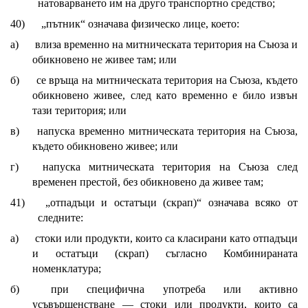
натоварването им на друго транспортно средство;
40)
„пътник“ означава физическо лице, което:
а)
влиза временно на митническата територия на Съюза и
обикновено не живее там; или
б)
се връща на митническата територия на Съюза, където
обикновено живее, след като временно е било извън
тази територия; или
в)
напуска временно митническата територия на Съюза,
където обикновено живее; или
г)
напуска митническата територия на Съюза след
временен престой, без обикновено да живее там;
41)
„отпадъци и остатъци (скрап)“ означава всяко от
следните:
а)
стоки или продукти, които са класирани като отпадъци
и остатъци (скрап) съгласно Комбинираната
номенклатура;
б)
при специфична употреба или активно
усъвършенстване — стоки или продукти, които са