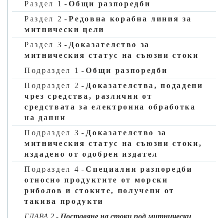
Раздел 1
-
Общи разпоредби
Държавите членки редовно въвеждат в системата за EORI
данните, събрани в съответствие с третата алинея от
Раздел 2
-
Редовна корабна линия за
настоящия член.
митнически цели
Чрез дерогация от втората и третата алинея от настоящия
Раздел 3
-
Доказателство за
член, за държавите членки не е задължително да събират
митническия статус на съюзни стоки
елемента от данни, посочен в дял I, глава 3, точка 4 от
Подраздел 1
-
Общи разпоредби
приложение 12-01. Когато държавите членки събират този
елемент, той се въвежда в системата за EORI възможно най-
Подраздел 2
-
Доказателства, подадени
бързо след подобрението на тази система.
чрез средства, различни от
средствата за електронна обработка
▼B
на данни
Член 4
Подраздел 3
-
Доказателство за
Подаване на данни за регистрация EORI
митническия статус на съюзни стоки,
издадено от одобрен издател
(член 6, параграф 4 от Кодекса)
Подраздел 4
-
Специални разпоредби
Митническите органи имат право да разрешат на лицата да
относно продуктите от морски
подават данните, необходими за регистрация EORI, чрез
риболов и стоките, получени от
средства, различни от средствата за електронна обработка
такива продукти
на данни.
ГЛАВА 2
-
Поставяне на стоки под митнически