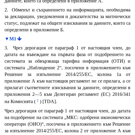
данните, които са определени в приложение А.
2. Обменът и съхранението на информацията, необходима
за декларации, уведомления и доказателства за митнически
статус, подлежат на общите изисквания за данните, които са
определени в приложение Б.
▼M1
3. Чрез дерогация от параграф 1 от настоящия член, до
датата на въвеждане на първата фаза от подобрението на
системата за обвързваща тарифна информация (ОТИ) и
системата „Наблюдение 2“, посочени в приложението към
Решение за изпълнение 2014/255/ЕС, колона 1а от
приложение А към настоящия регламент не се прилага, а се
прилагат съответните изисквания за данните, определени в
приложения 2—5 към Делегиран регламент (ЕС) 2016/341
2
на Комисията (
) [TDA].
Чрез дерогация от параграф 1 от настоящия член, до датата
на подобрение на системата „МКС: одобрени икономически
оператори (ОИО)“, посочена в приложението към Решение
за изпълнение 2014/255/ЕС, колона 2 от приложение А към