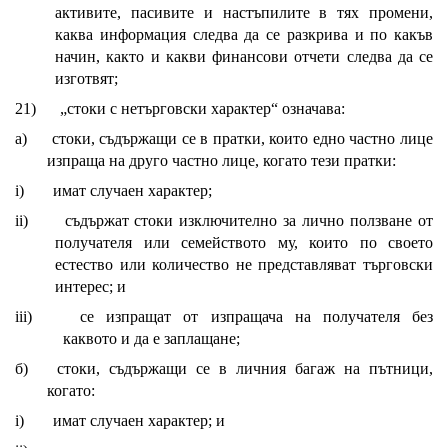
активите, пасивите и настъпилите в тях промени,
каква информация следва да се разкрива и по какъв
начин, както и какви финансови отчети следва да се
изготвят;
21)
„стоки с нетърговски характер“ означава:
а)
стоки, съдържащи се в пратки, които едно частно лице
изпраща на друго частно лице, когато тези пратки:
i)
имат случаен характер;
ii)
съдържат стоки изключително за лично ползване от
получателя или семейството му, които по своето
естество или количество не представляват търговски
интерес; и
iii)
се изпращат от изпращача на получателя без
каквото и да е заплащане;
б)
стоки, съдържащи се в личния багаж на пътници,
когато:
i)
имат случаен характер; и