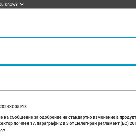
ou know?
52024XC05918
е на съобщение за одобрение на стандартно изменение в продук
ектор по член 17, параграфи 2 и 3 от Делегиран регламент (ЕС) 2
707