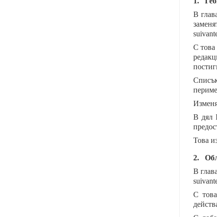
1.
Гео
В глав
заменя
suivant
С това
редакц
постиг
Списък
периме
Изменя
В дял 
предос
Това и
2.
Обл
В глав
suivant
С това
действ