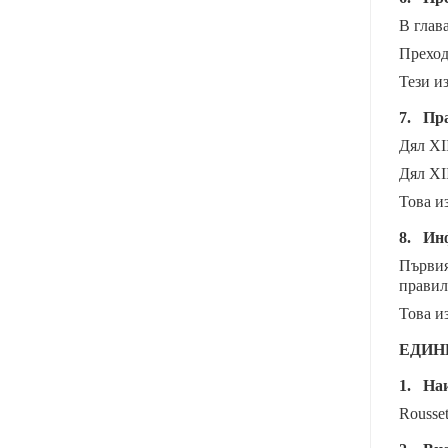
В глав
Преход
Тези и
7.
Пра
Дял XI
Дял XII
Това и
8.
Инф
Първия
правил
Това и
ЕДИН
1.
На
Rousset