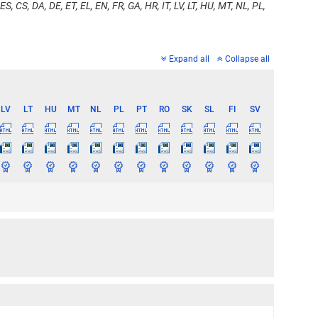
ES, CS, DA, DE, ET, EL, EN, FR, GA, HR, IT, LV, LT, HU, MT, NL, PL,
Expand all
Collapse all
LV
LT
HU
MT
NL
PL
PT
RO
SK
SL
FI
SV