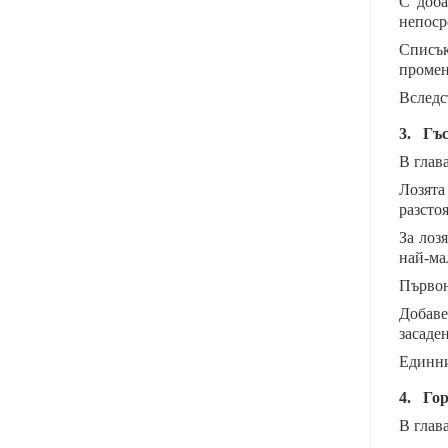
С доба
непоср
Списък
промен
Вследс
3.
Гъс
В глава
Лозята
разсто
За лоз
най-ма
Първон
Добаве
засаде
Единни
4.
Гор
В глава