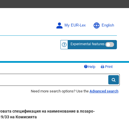
My EUR-Lex
English
Experimental features
<a href="https://eur-lex.europa.eu/
Help
Print
Need more search options? Use the
Advanced search
товата спецификация на наименование в лозаро-
019/33 на Комисията