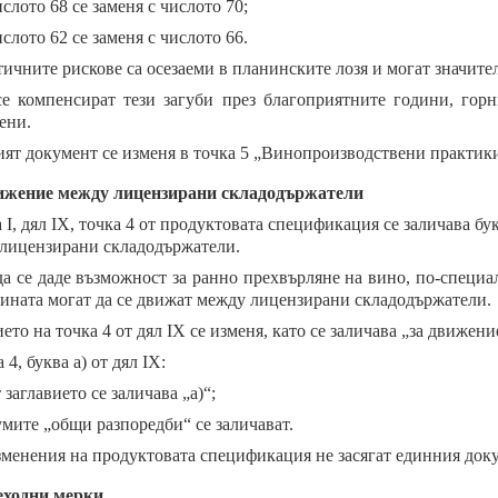
слото 68 се заменя с числото 70;
слото 62 се заменя с числото 66.
ичните рискове са осезаеми в планинските лозя и могат значител
се компенсират тези загуби през благоприятните години, гор
ени.
ят документ се изменя в точка 5 „Винопроизводствени практики
жение между лицензирани складодържатели
а I, дял IX, точка 4 от продуктовата спецификация се заличава бу
лицензирани складодържатели.
да се даде възможност за ранно прехвърляне на вино, по-специал
вината могат да се движат между лицензирани складодържатели.
ето на точка 4 от дял IX се изменя, като се заличава „за движени
 4, буква а) от дял IX:
 заглавието се заличава „а)“;
умите „общи разпоредби“ се заличават.
зменения на продуктовата спецификация не засягат единния док
ходни мерки