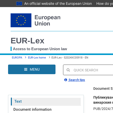
An official website of the European Union
How do y
Skip
to
main
content
EUR-Lex
Access to European Union law
You
EUROPA
EUR-Lex home
EUR-Lex - 52024XC05918 - EN
are
here
MENU
Quick
search
Search tips
Document 
Публикуван
Text
винарския с
PUB/2024/
Document information