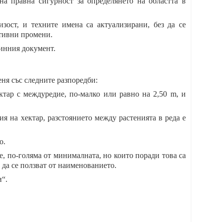
на правна сигурност за определянето на областта в
зост, и техните имена са актуализирани, без да се
ативни промени.
динния документ.
меня със следните разпоредби:
ктар с междуредие, по-малко или равно на 2,50 m, и
ия на хектар, разстоянието между растенията в реда е
о.
не, по-голяма от минималната, но които поради това са
 да се ползват от наименованието.
“.