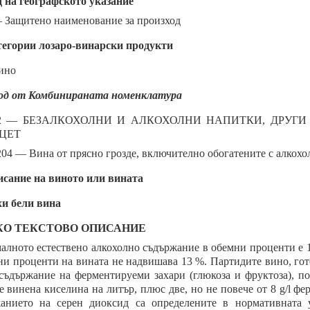
 на географското указание
Защитено наименование за произход
егории лозаро-винарски продукти
ино
од от Комбинираната номенклатура
2 — БЕЗАЛКОХОЛНИ И АЛКОХОЛНИ НАПИТКИ, ДРУГ
ЦЕТ
04 — Вина от прясно грозде, включително обогатените с алкохол;
сание на виното или вината
и бели вина
КО ТЕКСТОВО ОПИСАНИЕ
лното естествено алкохолно съдържание в обемни проценти е 1
ни проценти на вината не надвишава 13 %. Партидите вино, гот
 съдържание на ферментируеми захари (глюкоза и фруктоза), по
е винена киселина на литър, плюс две, но не повече от 8 g/l ф
анието на серен диоксид са определените в нормативната 