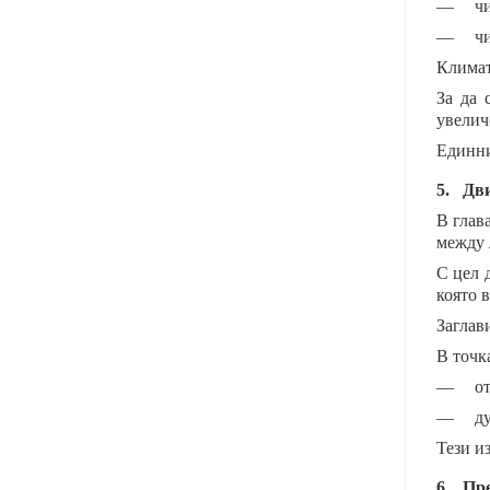
—
чи
—
чи
Климат
За да 
увелич
Единни
5.
Дви
В глав
между 
С цел 
която 
Заглави
В точка
—
от
—
д
Тези и
6.
Пре