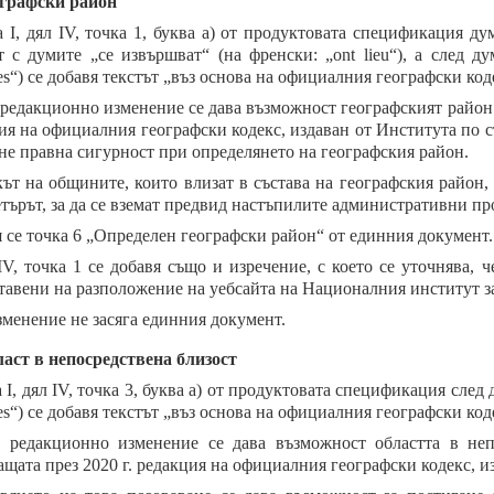
графски район
а I, дял IV, точка 1, буква а) от продуктовата спецификация дум
т с думите „се извършват“ (на френски: „ont lieu“), а след д
es“) се добавя текстът „въз основа на официалния географски кодек
 редакционно изменение се дава възможност географският район д
ия на официалния географски кодекс, издаван от Института по ст
не правна сигурност при определянето на географския район.
ът на общините, които влизат в състава на географския район, 
търът, за да се вземат предвид настъпилите административни пр
 се точка 6 „Определен географски район“ от единния документ.
IV, точка 1 се добавя също и изречение, с което се уточнява, 
тавени на разположение на уебсайта на Националния институт за
зменение не засяга единния документ.
аст в непосредствена близост
а I, дял IV, точка 3, буква а) от продуктовата спецификация сле
es“) се добавя текстът „въз основа на официалния географски кодек
 редакционно изменение се дава възможност областта в неп
ащата през 2020 г. редакция на официалния географски кодекс, из