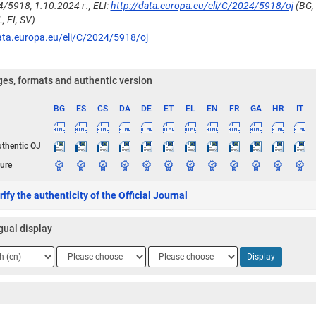
/5918, 1.10.2024 г., ELI:
http://data.europa.eu/eli/C/2024/5918/oj
(BG, 
, FI, SV)
ata.europa.eu/eli/C/2024/5918/oj
es, formats and authentic version
BG
ES
CS
DA
DE
ET
EL
EN
FR
GA
HR
IT
ge
uthentic OJ
ure
ify the authenticity of the Official Journal
gual display
ge
Language
Language
Display
2
3