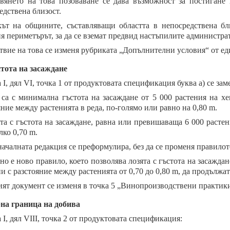
вянето на това позоваване се дава възможност за постигане 
едствена близост.
ът на общините, съставляващи областта в непосредствена бли
я периметърът, за да се вземат предвид настъпилите администр
твие на това се изменя рубриката „Допълнителни условия“ от е
тота на засаждане
 I, дял VI, точка 1 от продуктовата спецификация буква а) се за
 са с минимална гъстота на засаждане от 5 000 растения на хе
яние между растенията в реда, по-голямо или равно на 0,80 m.
ята с гъстота на засаждане, равна или превишаваща 6 000 растен
лко 0,70 m.
ачалната редакция се преформулира, без да се променя правилот
но е ново правило, което позволява лозята с гъстота на засажда
ни с разстояние между растенията от 0,70 до 0,80 m, да продължат
ят документ се изменя в точка 5 „Винопроизводствени практики
на граница на добива
 I, дял VIII, точка 2 от продуктовата спецификация: