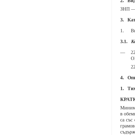
2.
Вид
ЗНП — 
3.
Кат
1.
В
3.1.
К
—
2
О
22
4.
Опи
1. Тих
КРАТ
Минима
в обем
са със
грамов
съдърж