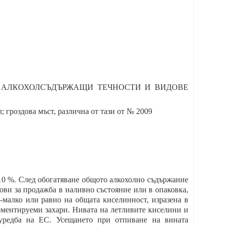
И АЛКОХОЛСЪДЪРЖАЩИ ТЕЧНОСТИ И ВИДОВЕ
 гроздова мъст, различна от тази от № 2009
0 %. След обогатяване общото алкохолно съдържание
ови за продажба в наливно състояние или в опаковка,
-малко или равно на общата киселинност, изразена в
ерментируеми захари. Нивата на летливите киселини и
уредба на ЕС. Усещането при отпиване на вината