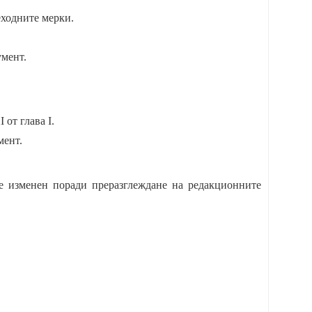
еходните мерки.
умент.
 от глава I.
мент.
 е изменен поради преразглеждане на редакционните