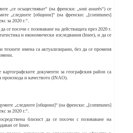
ите „се осъществяват“ (на френски: „sont assurés“) се
умите „следните [общини]“ (на френски: „[communes]
с за 2020 г.“.
а се посочи с позоваване на действащата през 2020 г.
атистика и икономически изследвания (Insee), и да се
и техните имена са актуализирани, без да се променя
омени.
че картографските документи за географския район са
 произхода и качеството (INAO).
д думите „следните [общини]“ (на френски: „[communes]
с за 2020 г.“.
осредствена близост да се посочи с позоваване на
даван от Insee.