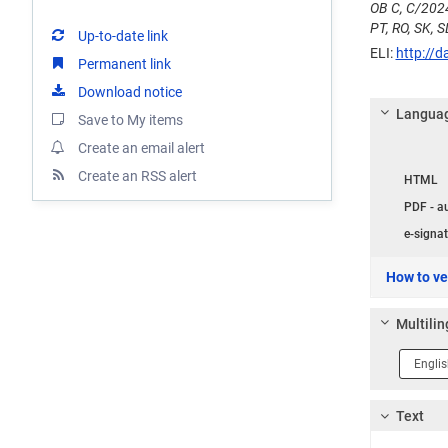
OВ C, C/2024
PT, RO, SK, SL
Up-to-date link
ELI:
http://d
Permanent link
Download notice
Languag
Save to My items
Create an email alert
Langua
Create an RSS alert
HTML
PDF - a
e-signat
How to ver
Multilin
Langua
1
Text