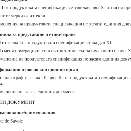
а I от продуктовата спецификация се заличава дял XI относно пр
ните мерки са изтекли.
зменения на продуктовата спецификация не засягат единния док
вила за представяне и етикетиране
I от глава I на продуктовата спецификация става дял XI.
 сменя номерацията си в съответствие със заличаването на дял XI
зменение на продуктовата спецификация не засяга единния доку
ормация относно контролния орган
т параграф в глава III, дял II от продуктовата спецификация
а.
зменение не засяга единния документ.
ЕН ДОКУМЕНТ
именование/наименования
te de Savoie