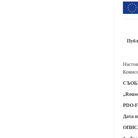
Публ
Настоя
Комис
СЪОБ
„Rouss
PDO-F
Дата н
ОПИС