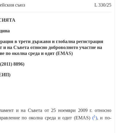
ейския съюз
L 330/25
СИЯТА
одина
трация в трети държави и глобална регистрация
т и на Съвета относно доброволното участие на
ие по околна среда и одит (EMAS)
2011) 8896)
 ЕИП)
ламент и на Съвета от 25 ноември 2009 г. относно
1
управление по околна среда и одит (EMAS)
(
)
, и по-