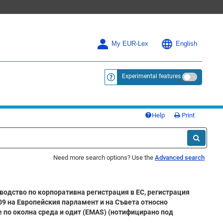
My EUR-Lex
English
Experimental features
<a href="https://eur-lex.europa.eu/
Help
Print
Need more search options? Use the
Advanced search
водство по корпоративна регистрация в ЕС, регистрация
09 на Европейския парламент и на Съвета относно
 по околна среда и одит (EMAS) (нотифицирано под