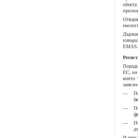
обекта
прилож
Отваря
еколог
Държав
извърш
EMAS.
Регис
Поради
ЕС, на
които 
заявле
—
П
(
к
—
П
(
р
—
П
д
И при 