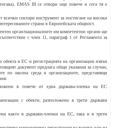
огава). EMAS III се отвори още повече и сега тя е
т всички сектори инструмент за постигане на високи
интересованите страни в Европейската общност.
ентен орган/националните им компетентни органи ще
ъответствие с член 11, параграф 1 от Регламента за
о обекта в ЕС и регистрацията на организации извън
тоящият документ предлага общи указания за случаи,
ите по околна среда и организациите, представящи
ния:
оложени в повече от една държава-членка на ЕС
анизации с обекти, разположени в трети държави
ени както в държави-членки на ЕС, така и в трети
динствена корпоративна регистрация на всички или на