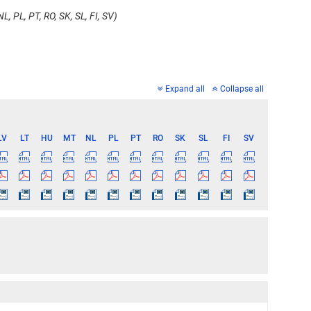
L, PL, PT, RO, SK, SL, FI, SV)
Expand all
Collapse all
LV
LT
HU
MT
NL
PL
PT
RO
SK
SL
FI
SV