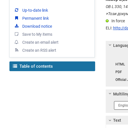
OB L 330, 14.
Up-to-date link
⏵
Този докум
Permanent link
In force
Download notice
ELI:
http://d
Save to My items
Create an email alert
Languag
Create an RSS alert
Langua
HTML
Table of contents
PDF
Official
Multilin
Langua
1
Text