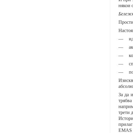
някои 
Бележк
Прости
Настоя
—
и
—
а
—
к
—
с
—
п
Изискв
абсолю
За да 
трябва
наприм
трети 
Истори
прилаг
EMAS п