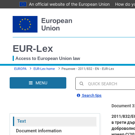
An official website of the European Union
How do y
Skip
to
main
content
EUR-Lex
Access to European Union law
You
EUROPA
EUR-Lex home
Решение - 2011/832 - EN - EUR-Lex
are
here
MENU
Quick
search
Search tips
Document 3
2011/832/Е
Text
в трети дъ
доброволно
Document information
номер C(201