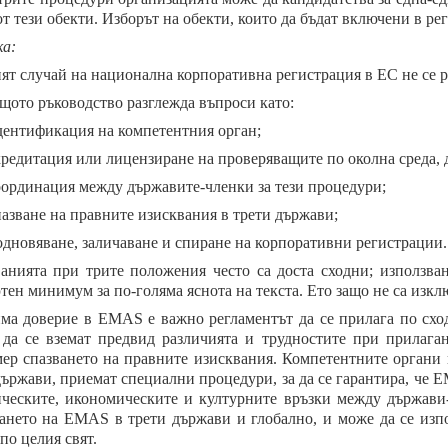
от тези обекти. Изборът на обекти, които да бъдат включени в ре
а:
ят случай на национална корпоративна регистрация в ЕС не се р
щото ръководство разглежда въпроси като:
дентификация на компетентния орган;
кредитация или лицензиране на проверяващите по околна среда,
оординация между държавите-членки за тези процедури;
пазване на правните изисквания в трети държави;
одновяване, заличаване и спиране на корпоративни регистрации.
анията при трите положения често са доста сходни; използван
тен минимум за по-голяма яснота на текста. Ето защо не са изк
има доверие в EMAS е важно регламентът да се прилага по сход
 да се вземат предвид различията и трудностите при прилаг
ер спазването на правните изисквания. Компетентните органи 
държави, приемат специални процедури, за да се гарантира, че 
ческите, икономическите и културните връзки между държави
ането на EMAS в трети държави и глобално, и може да се изпо
о целия свят.