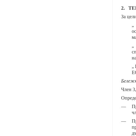
2. Т
За цел
„
о
м
с
на
„
Е
Бележк
Член 3
Опреде
—
П
ч
—
П
п
д