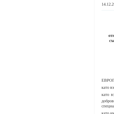
14.12
от
съ
ЕВРО
като в
като в
добров
специал
като им