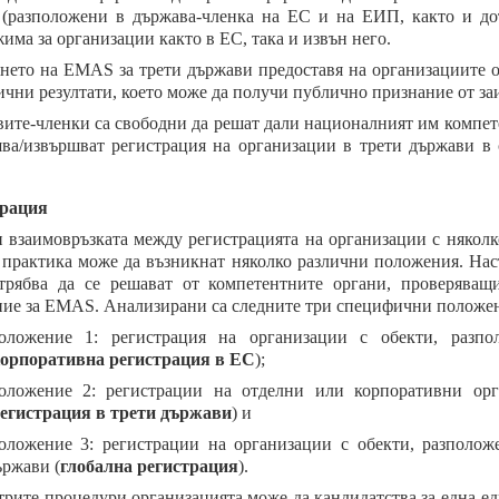
 (разположени в държава-членка на ЕС и на ЕИП, както и дот
има за организации както в ЕС, така и извън него.
нето на EMAS за трети държави предоставя на организациите о
ични резултати, което може да получи публично признание от за
ите-членки са свободни да решат дали националният им компет
ва/извършват регистрация на организации в трети държави в с
трация
 взаимовръзката между регистрацията на организации с няколк
 практика може да възникнат няколко различни положения. Нас
трябва да се решават от компетентните органи, проверяващ
ние за EMAS. Анализирани са следните три специфични положе
оложение 1: регистрация на организации с обекти, разп
орпоративна регистрация в ЕС
);
оложение 2: регистрации на отделни или корпоративни орг
егистрация в трети държави
) и
оложение 3: регистрации на организации с обекти, разполож
ържави (
глобална регистрация
).
трите процедури организацията може да кандидатства за една-е