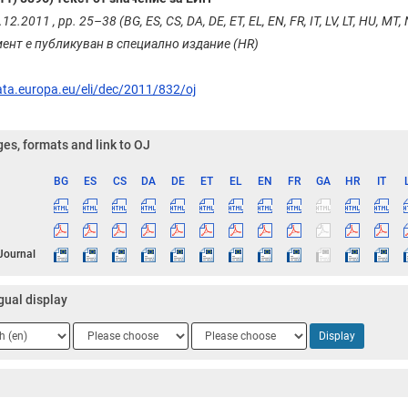
12.2011 , pp. 25–38 (BG, ES, CS, DA, DE, ET, EL, EN, FR, IT, LV, LT, HU, MT, N
ент е публикуван в специално издание (HR)
ata.europa.eu/eli/dec/2011/832/oj
es, formats and link to OJ
BG
ES
CS
DA
DE
ET
EL
EN
FR
GA
HR
IT
ge
 Journal
gual display
ge
Language
Language
Display
2
3