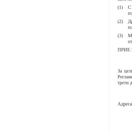
(1)
С
п
(2)
Д
п
(3)
М
о
ПРИЕ
За цел
Реглам
трети 
Адреса