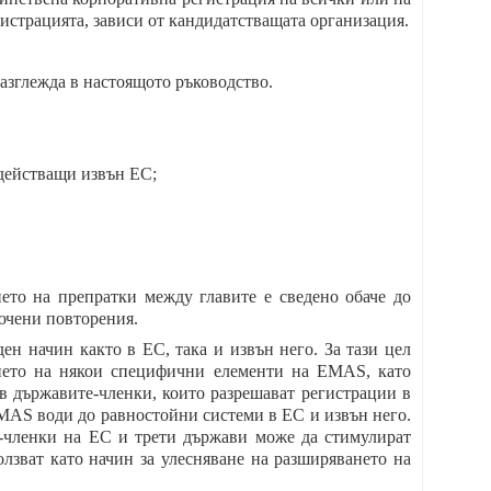
гистрацията, зависи от кандидатстващата организация.
азглежда в настоящото ръководство.
 действащи извън ЕС;
ето на препратки между главите е сведено обаче до
лючени повторения.
ен начин както в ЕС, така и извън него. За тази цел
ането на някои специфични елементи на EMAS, като
в държавите-членки, които разрешават регистрации в
EMAS води до равностойни системи в ЕС и извън него.
-членки на ЕС и трети държави може да стимулират
лзват като начин за улесняване на разширяването на