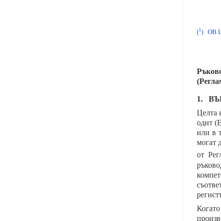
1
(
)
ОВ L 
Ръков
(Регла
1. В
Целта 
одит (
или в 
могат 
от Ре
ръково
компет
съотве
регист
Когато
произв