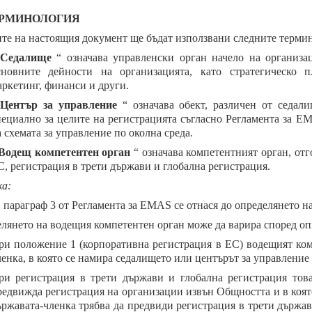
ЕРМИНОЛОГИЯ
ите на настоящия документ ще бъдат използвани следните терми
Седалище
“ означава управленски орган начело на организа
сновните дейности на организацията, като стратегическо 
аркетинг, финанси и други.
„
Център за управление
“ означава обект, различен от седали
пециално за целите на регистрацията съгласно Регламента за E
 схемата за управление по околна среда.
Водещ компетентен орган
“ означава компетентният орган, отг
С, регистрация в трети държави и глобална регистрация.
а:
, параграф 3 от Регламента за EMAS се отнася до определянето н
лянето на водещия компетентен орган може да варира според опи
ри положение 1 (корпоративна регистрация в ЕС) водещият ком
ленка, в която се намира седалището или центърът за управление
ри регистрация в трети държави и глобална регистрация това
редвижда регистрация на организации извън Общността и в коят
ържавата-членка трябва да предвиди регистрация в трети държав