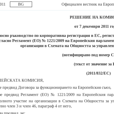
.2011
BG
Официален вестник на Европ
РЕШЕНИЕ НА КОМИ
от 7 декември 2011 г
носно ръководство по корпоративна регистрация в ЕС, регис
гласно Регламент (ЕО) № 1221/2009 на Европейския парламен
организации в Схемата на Общността за управлен
(нотифицирано под номер C(
(текст от значение за
(2011/832/ЕС)
ПЕЙСКАТА КОМИСИЯ,
зе предвид Договора за функционирането на Европейския съюз,
зе предвид Регламент (ЕО) № 1221/2009 на Европейския пар
олното участие на организации в Схемата на Общността за 
но член 3 и член 46, параграф 4 от него,
а предвид, че: