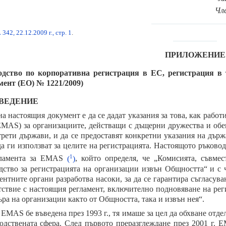
Чл
342, 22.12.2009 г., стр. 1
.
ПРИЛОЖЕНИЕ
одство по корпоративна регистрация в ЕС, регистрация в
мент (ЕО) № 1221/2009)
ЪВЕДЕНИЕ
на настоящия документ е да се дадат указания за това, как рабо
EMAS) за организациите, действащи с дъщерни дружества и обе
трети държави, и да се предоставят конкретни указания на дър
да ги използват за целите на регистрацията. Настоящото ръковод
1
гламента за EMAS
(
)
, който определя, че „Комисията, съвме
дство за регистрацията на организации извън Общността“ и с ч
ентните органи разработва насоки, за да се гарантира съгласув
тствие с настоящия регламент, включително подновяване на рег
ъра на организации както от Общността, така и извън нея“.
 EMAS бе въведена през 1993 г., тя имаше за цел да обхване отд
одствената сфера. След първото преразглеждане през 2001 г. E