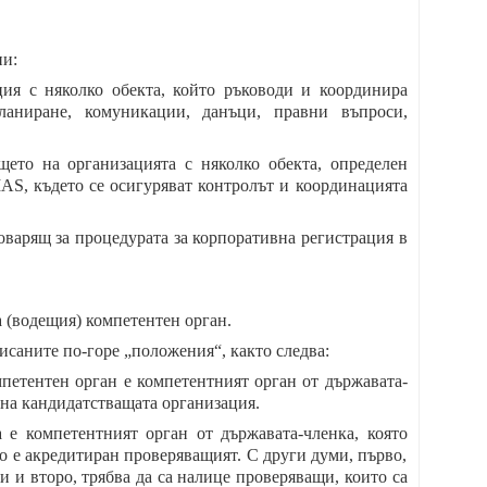
ни:
ция с няколко обекта, който ръководи и координира
планиране, комуникации, данъци, правни въпроси,
щето на организацията с няколко обекта, определен
MAS, където се осигуряват контролът и координацията
оварящ за процедурата за корпоративна регистрация в
а (водещия) компетентен орган.
саните по-горе „положения“, както следва:
петентен орган е компетентният орган от държавата-
 на кандидатстващата организация.
 е компетентният орган от държавата-членка, която
о е акредитиран проверяващият. С други думи, първо,
и и второ, трябва да са налице проверяващи, които са