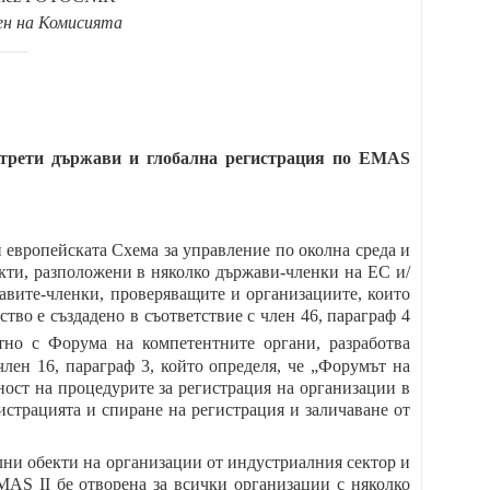
ен на Комисията
 трети държави и глобална регистрация по EMAS
ти европейската Схема за управление по околна среда и
кти, разположени в няколко държави-членки на ЕС и/
жавите-членки, проверяващите и организациите, които
ство е създадено в съответствие с член 46, параграф 4
стно с Форума на компетентните органи, разработва
лен 16, параграф 3, който определя, че „Форумът на
аност на процедурите за регистрация на организации в
истрацията и спиране на регистрация и заличаване от
елни обекти на организации от индустриалния сектор и
MAS II бе отворена за всички организации с няколко