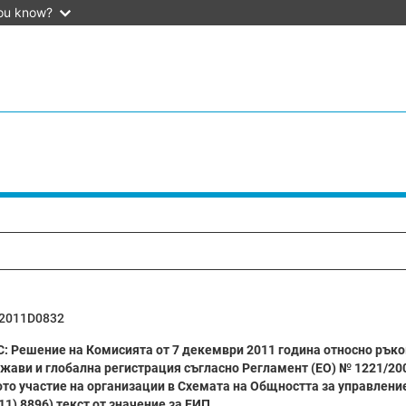
ou know?
2011D0832
С: Решение на Комисията от 7 декември 2011 година относно ръко
ржави и глобална регистрация съгласно Регламент (ЕО) № 1221/20
то участие на организации в Схемата на Общността за управление
1) 8896) текст от значение за ЕИП