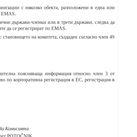
анизации с няколко обекта, разположени в една или
о EMAS.
лични държави-членки или в трети държави, следва да
те да се регистрират по EMAS.
с становището на комитета, създаден съгласно член 49
лнителна поясняваща информация относно член 3 от
во по корпоративна регистрация в ЕС, регистрация в
За Комисията
anez POTOČNIK