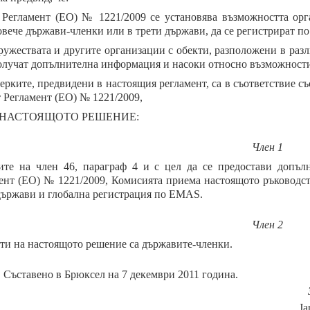
 Регламент (ЕО) № 1221/2009 се установява възможността орг
овече държави-членки или в трети държави, да се регистрират п
ружествата и другите организации с обекти, разположени в раз
олучат допълнителна информация и насоки относно възможности
ерките, предвидени в настоящия регламент, са в съответствие съ
т Регламент (ЕО) № 1221/2009,
 НАСТОЯЩОТО РЕШЕНИЕ:
Член 1
ите на член 46, параграф 4 и с цел да се предостави допъ
ент (ЕО) № 1221/2009, Комисията приема настоящото ръководст
държави и глобална регистрация по EMAS.
Член 2
ти на настоящото решение са държавите-членки.
Съставено в Брюксел на 7 декември 2011 година.
J