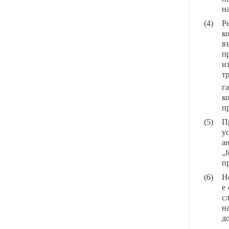
на
(4)
Р
к
в
п
и
т
г
к
пр
(5)
П
у
а
„
п
(6)
Н
е
с
н
д