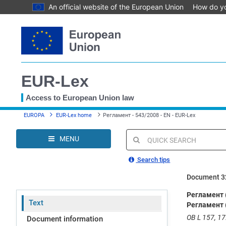
An official website of the European Union
How do y
Skip
to
main
content
EUR-Lex
Access to European Union law
You
EUROPA
EUR-Lex home
Регламент - 543/2008 - EN - EUR-Lex
are
here
MENU
Quick
search
Search tips
Document 3
Регламент 
Text
Регламент 
OB L 157, 17.
Document information