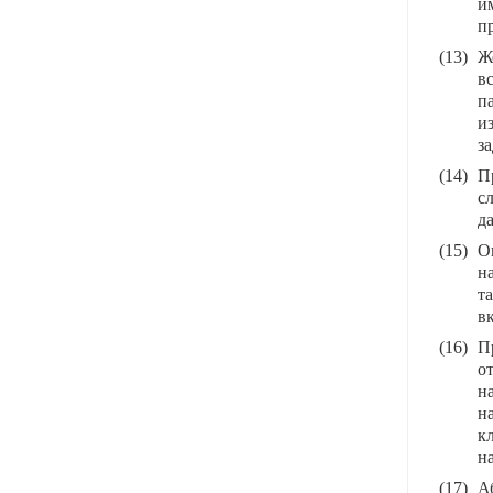
и
пр
(13)
Ж
в
п
и
з
(14)
П
с
да
(15)
О
на
т
в
(16)
П
о
н
н
к
на
(17)
А