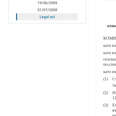
19/06/2009
01/07/2008
Legal act
отно
КОМИ
като в
като в
селско
по-спец
като им
(1)
С
т
(2)
Н
12
(3)
Е
в
н