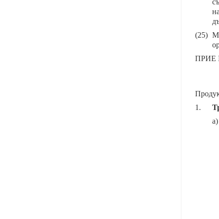
с
н
д
(25)
М
о
ПРИЕ
Продук
1.
Т
а)