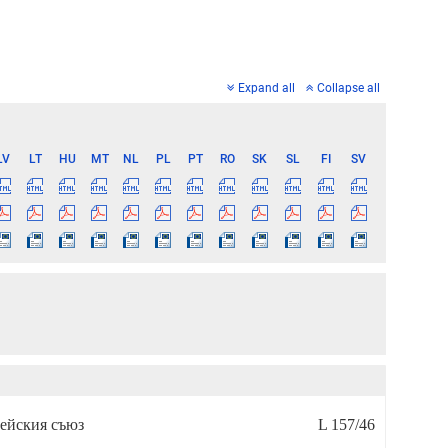
Expand all
Collapse all
LV
LT
HU
MT
NL
PL
PT
RO
SK
SL
FI
SV
ейския съюз
L 157/46