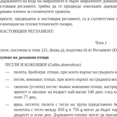
ъдържанието на вода на замразените и бързо замразените домашн
астоящия регламент, трябва да се предвиди изискване държа
ържави-членки за споменатите правила.
ерките, предвидени в настоящия регламент, са в съответствие
рганизация на селскостопанските пазари,
 НАСТОЯЩИЯ РЕГЛАМЕНТ:
Член 1
тите, посочени в член 121, буква д), подточка ii) от Регламент 
рупове на домашни птици
ПЕТЛИ И КОКОШКИ (
Gallus domesticus
)
—
пилета, бройлери: птици, при които върхът на гръдната ко
—
петли, кокошки: птици, при които върхът на гръдната кос
—
скопени (угоени) петли: мъжки кокошови птици, кастри
зрялост и заклани на възраст най-малко 140 дни; след 
поне 77 дни,
—
ярки, петлета: пилета с тегло на трупа (представено б
пилетата с тегло между 650 g и 750 g могат да бъдат н
двадесет и осем дни. Държавите-членки могат да прилаг