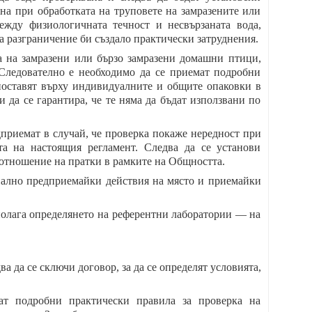
на при обработката на труповете на замразените или
ежду физиологичната течност и несвързаната вода,
а разграничение би създало практически затруднения.
та на замразени или бързо замразени домашни птици,
. Следователно е необходимо да се приемат подробни
поставят върху индивидуалните и общите опаковки в
и да се гарантира, че те няма да бъдат използвани по
едприемат в случай, че проверка покаже нередност при
та на настоящия регламент. Следва да се установи
 отношение на пратки в рамките на Общността.
циално предприемайки действия на място и приемайки
полага определянето на референтни лаборатории — на
 да се сключи договор, за да се определят условията,
ат подробни практически правила за проверка на