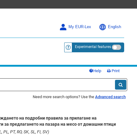
My EUR-Lex
English
Experimental features
<a href="https://eur-lex.europa.eu/
Help
Print
Need more search options? Use the
Advanced search
еждането на подробни правила за прилагане на
и за предлагането на пазара на месо от домашни птици
, PL, PT, RO, SK, SL, FI, SV)