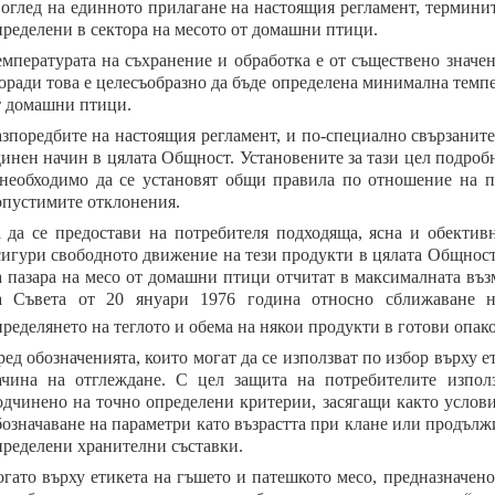
 оглед на единното прилагане на настоящия регламент, терминит
пределени в сектора на месото от домашни птици.
емпературата на съхранение и обработка е от съществено значен
оради това е целесъобразно да бъде определена минимална темпе
т домашни птици.
азпоредбите на настоящия регламент, и по-специално свързаните 
динен начин в цялата Общност. Установените за тази цел подроб
 необходимо да се установят общи правила по отношение на п
опустимите отклонения.
а да се предостави на потребителя подходяща, ясна и обектив
сигури свободното движение на тези продукти в цялата Общност, 
а пазара на месо от домашни птици отчитат в максималната въ
а Съвета от 20 януари 1976 година относно сближаване на
пределянето на теглото и обема на някои продукти в готови опа
ед обозначенията, които могат да се използват по избор върху е
ачина на отглеждане. С цел защита на потребителите използ
одчинено на точно определени критерии, засягащи както услови
бозначаване на параметри като възрастта при клане или продълж
пределени хранителни съставки.
огато върху етикета на гъшето и патешкото месо, предназначен