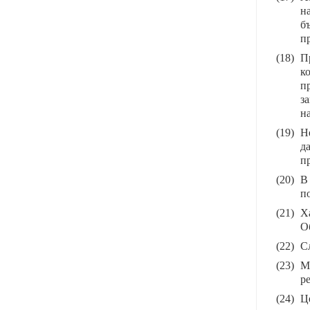
н
б
п
(18)
П
к
п
з
н
(19)
Н
д
п
(20)
В
п
(21)
Х
О
(22)
С
(23)
М
р
(24)
Ц