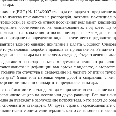
 пазара.
егламент (ЕИО) № 1234/2007 въвежда стандарти за предлагане н
оито изисква приемането на разпоредби, засягащи по-специално
ътрешности, за които се отнася посоченият регламент, класифик
редлагане, обозначението на наименованието, под което ще с
зползване на означения относно метода на охлаждане и н
ранспортиране на определени видове птиче месо и редовните пр
арантира тяхното еднакво прилагане в цялата Общност. Следо
ойто установява подробни правила за прилагане на Регламент
едлагане на пазара на птиче месо, следва да бъде отменен и заме
редлагането на пазара на месо от домашни птици от различни
становяването на дефиниции във връзка с видовете, с възрастта
натомичната структура и съдържание на частите от птичи трупо
foie gras“ (гъши или патешки черен дроб) и свързаният с нея
рецизни минимални стандарти за предлагане на пазара.
е е необходимо тези стандарти да се прилагат по отношение на 
 ограничено изцяло на местно или друго равнище. Все пак наим
ледва да въвеждат в заблуждение потребителя, като водят до объ
а споменатите стандарти. От друга страна, гореспоменатите 
опълнителните описателни термини, които се използват за квали