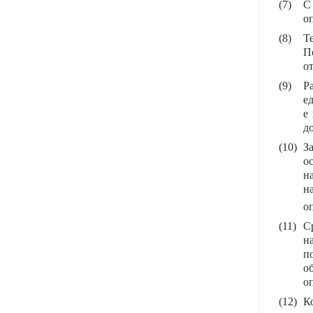
(7)
С
о
(8)
Т
П
о
(9)
Р
е
е
д
(10)
З
о
н
н
о
(11)
Ср
н
п
о
о
(12)
К