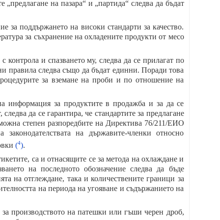
е „предлагане на пазара“ и „партида“ следва да бъдат
ие за поддържането на високи стандарти за качество.
ратура за съхранение на охладените продукти от месо
с контрола и спазването му, следва да се прилагат по
ни правила следва също да бъдат единни. Поради това
роцедурите за вземане на проби и по отношение на
на информация за продуктите в продажба и за да се
следва да се гарантира, че стандартите за предлагане
зможна степен разпоредбите на Директива 76/211/ЕИО
 законодателствата на държавите-членки относно
4
ковки
(
)
.
тикетите, са и отнасящите се за метода на охлаждане и
ването на последното обозначение следва да бъде
ята на отглеждане, така и количествените граници за
ителността на периода на угояване и съдържанието на
о за производството на патешки или гъши черен дроб,