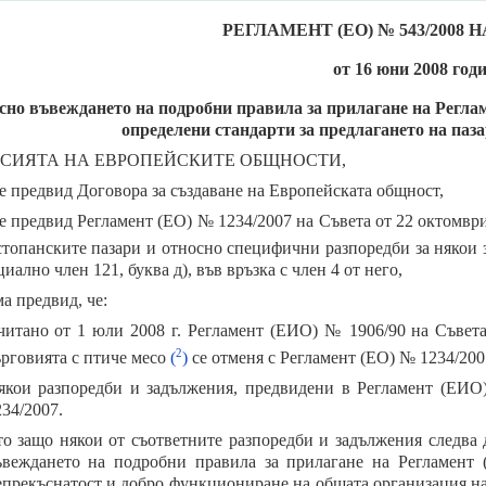
РЕГЛАМЕНТ (ЕО) № 543/2008
от 16 юни 2008 год
сно въвеждането на подробни правила за прилагане на Регла
определени стандарти за предлагането на паз
СИЯТА НА ЕВРОПЕЙСКИТЕ ОБЩНОСТИ,
зе предвид Договора за създаване на Европейската общност,
зе предвид Регламент (ЕО) № 1234/2007 на Съвета от 22 октомвр
стопанските пазари и относно специфични разпоредби за някои
иално член 121, буква д), във връзка с член 4 от него,
а предвид, че:
читано от 1 юли 2008 г. Регламент (ЕИО) № 1906/90 на Съвета
2
ърговията с птиче месо
(
)
се отменя с Регламент (ЕО) № 1234/200
якои разпоредби и задължения, предвидени в Регламент (ЕИО
34/2007.
то защо някои от съответните разпоредби и задължения следва 
ъвеждането на подробни правила за прилагане на Регламент 
епрекъснатост и добро функциониране на общата организация на 