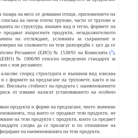
а пазара на месо от домашни птици, приложението на
 списъка на онези птичи трупове, части от трупове и
ацията по структура, външен вид и тегло, формите на
е продават въпросните продукти, незадължителното
ачина на отглеждане, условията за съхранение и
оверки на спазването на тези разпоредби с цел да се
3
вателно Регламент (ЕИО) № 1538/91 на Комисията
(
)
,
 (ЕИО) № 1906/90 относно определени стандарти за
нен с нов регламент.
 класове според структурата и външния вид изисква
 и с формите на предлагане на труповете, както и на
ве. Високата стойност на продукта с наименованието
 риск от измами налагат установяването на особено
някои продукти и форми на предлагане, чието значение
енованията, под които се продават тези продукти, не
ркване на тези продукти с продукти, които са предмет
стандарти следва да се прилагат и по отношение на
фициране на наименованията на тези продукти.