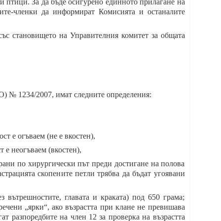
и птици. За да бъде осигурено единното прилагане на
вите-членки да информират Комисията и останалите
 със становището на Управителния комитет за общата
(ЕО) № 1234/2007, имат следните определения:
ст е огъваем (не е вкостен),
т е неогъваем (вкостен),
рани по хирургически път преди достигане на полова
кастрацията скопените петли трябва да бъдат угоявани
ез вътрешностите, главата и краката) под 650 грама;
аречени „ярки“, ако възрастта при клане не превишава
ат разпоредбите на член 12 за проверка на възрастта