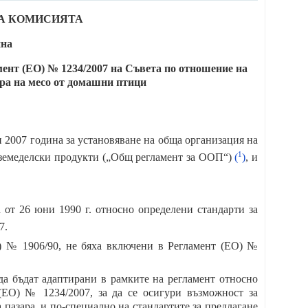
 НА КОМИСИЯТА
ина
мент (ЕО) № 1234/2007 на Съвета по отношение на
ара на месо от домашни птици
и 2007 година за установяване на обща организация на
1
 земеделски продукти („Общ регламент за ООП“)
(
)
, и
 от 26 юни 1990 г. относно определени стандарти за
7.
) № 1906/90, не бяха включени в Регламент (ЕО) №
да бъдат адаптирани в рамките на регламент относно
(ЕО) № 1234/2007, за да се осигури възможност за
пазара, и по-специално на стандартите за предлагане