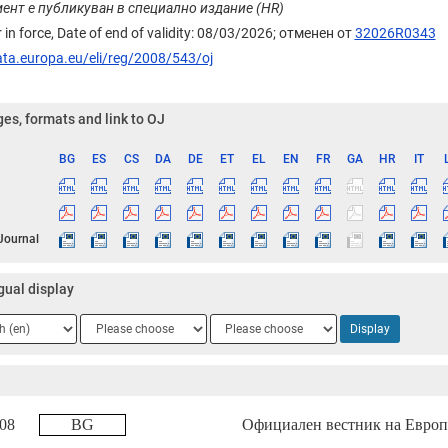
ент е публикуван в специално издание (HR)
 in force, Date of end of validity: 08/03/2026;
отменен от
32026R0343
ata.europa.eu/eli/reg/2008/543/oj
es, formats and link to OJ
BG
ES
CS
DA
DE
ET
EL
EN
FR
GA
HR
IT
ge
 Journal
gual display
ge
Language
Language
Display
2
3
2008
BG
Официален вестник на Европ