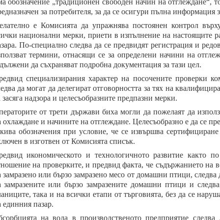
ма обозначение „традиционен свободен начин на отглеждане“, то
едназначен за потребителя, за да се осигури пълна информация 
елателно е Комисията да упражнява постоянен контрол върху
сички национални мерки, приети в изпълнение на настоящите ра
азара. По-специално следва да се предвидят регистрация и ред
зползват термини, отнасящи се за определени начини на отглеж
адължени да съхраняват подробна документация за тази цел.
редвид специализирания характер на посочените проверки ко
ледва да могат да делегират отговорността за тях на квалифици
 засяга надзора и целесъобразните предпазни мерки.
ператорите от трети държави биха могли да пожелаят да изпол
 охлаждане и начините на отглеждане. Целесъобразно е да се пре
акива обозначения при условие, че се извършва сертифициране 
ключен в изготвен от Комисията списък.
редвид икономическото и технологичното развитие както по
тношение на проверките, и предвид факта, че съдържанието на в
а замразено или бързо замразено месо от домашни птици, следва
а замразените или бързо замразените домашни птици и следва
ланиците, така и на всички етапи от търговията, без да се нар
 единния пазар.
бсорбцията на вода в производственото предприятие следва 