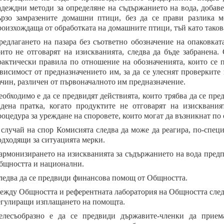
адеждни методи за определяне на съдържанието на вода, добаве
ързо замразените домашни птици, без да се прави разлика м
роизхождаща от обработката на домашните птици, тъй като таков
редлагането на пазара без съответно обозначение на опаковка
оито не отговарят на изискванията, следва да бъде забранена
рактически правила по отношение на обозначенията, които се 
ависимост от предназначението им, за да се улеснят проверките 
ачин, различен от първоначалното им предназначение.
еобходимо е да се предвидят действията, които трябва да се пр
адена пратка, когато продуктите не отговарят на изисквания
роцедура за уреждане на споровете, които могат да възникнат по
 случай на спор Комисията следва да може да реагира, по-спе
одходящи за ситуацията мерки.
армонизирането на изискванията за съдържанието на вода пред
бщността и национални.
ледва да се предвиди финансова помощ от Общността.
ежду Общността и референтната лаборатория на Общността следва
егулиращи изплащането на помощта.
елесъобразно е да се предвиди държавите-членки да прием