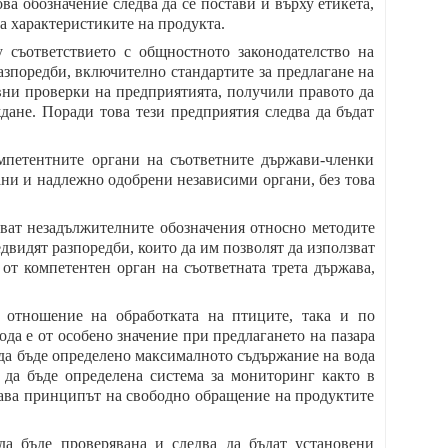
ва обозначение следва да се постави и върху етикета,
за характеристиките на продукта.
 съответствието с общностното законодателство на
зпоредби, включително стандартите за предлагане на
овни проверки на предприятията, получили правото да
дане. Поради това тези предприятия следва да бъдат
мпетентните органи на съответните държави-членки
рани и надлежно одобрени независими органи, без това
зват незадължителните обозначения относно методите
двидят разпоредби, които да им позволят да използват
от компетентен орган на съответната трета държава,
 отношение на обработката на птиците, така и по
ода е от особено значение при предлагането на пазара
 да бъде определено максималното съдържание на вода
 да бъде определена система за мониторинг както в
ушава принципът на свободно обращение на продуктите
да бъде проверявана и следва да бъдат установени