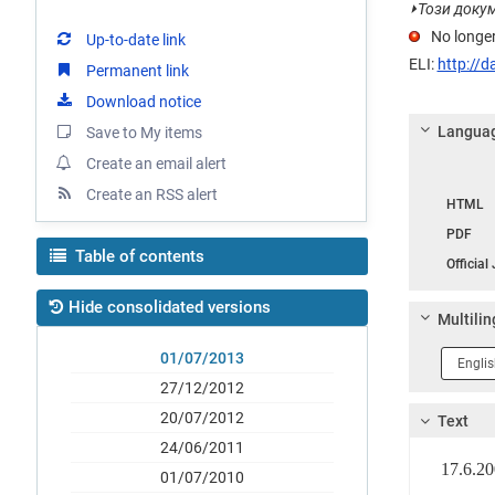
⏵
Този докум
No longer
Up-to-date link
ELI:
http://d
Permanent link
Download notice
Languag
Save to My items
Create an email alert
Langua
Create an RSS alert
HTML
PDF
Table of contents
Official
Hide consolidated versions
Multilin
Langua
01/07/2013
1
27/12/2012
20/07/2012
Text
24/06/2011
17.6.
01/07/2010