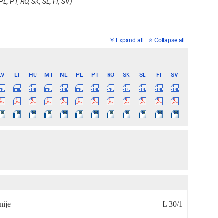
PL, PT, RO, SK, SL, FI, SV)
Expand all
Collapse all
LV
LT
HU
MT
NL
PL
PT
RO
SK
SL
FI
SV
nije
L 30/1