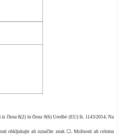
j iz člena 8(2) in člena 9(6) Uredbe (EU) št. 1143/2014. Na
sti obkljukajte ali označite znak ☐. Možnosti ali celotna