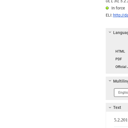
UL L 30, 5.2.
In force
ELI:
http://d
Languag
Langua
HTML
PDF
Official
Multilin
Langua
1
Text
5.2.2