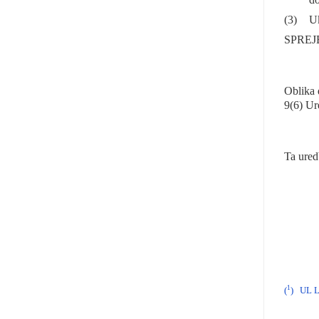
(3)
Uk
SPREJ
Oblika 
9(6) Ur
Ta ured
1
(
)
UL L 