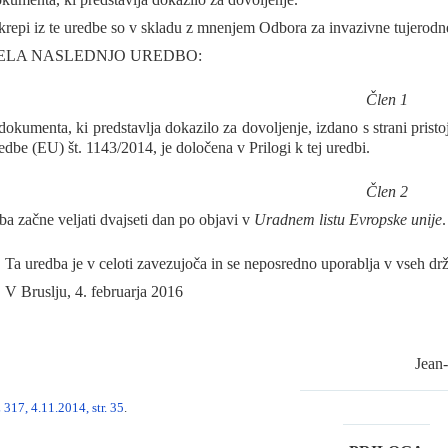
repi iz te uredbe so v skladu z mnenjem Odbora za invazivne tujerodne
ELA NASLEDNJO UREDBO:
Člen 1
dokumenta, ki predstavlja dokazilo za dovoljenje, izdano s strani prist
edbe (EU) št. 1143/2014, je določena v Prilogi k tej uredbi.
Člen 2
ba začne veljati dvajseti dan po objavi v
Uradnem listu Evropske unije
.
Ta uredba je v celoti zavezujoča in se neposredno uporablja v vseh dr
V Bruslju, 4. februarja 2016
Jea
317, 4.11.2014, str. 35
.