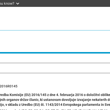
ou know?
2016R0145
edba Komisije (EU) 2016/145 z dne 4. februarja 2016 o določitvi oblike
ojnih organov držav članic, ki ustanovam dovoljuje izvajanje nekaterih de
jo, v skladu z Uredbo (EU) št. 1143/2014 Evropskega parlamenta in Sv