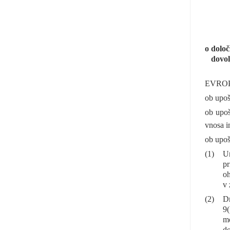
o določ
dovol
EVROP
ob upoš
ob upoš
vnosa in
ob upoš
(1)
Ur
pr
oh
v 
(2)
Dr
9(
mo
do