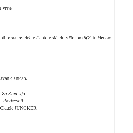
 vrste –
ojnih organov držav članic v skladu s členom 8(2) in členom
žavah članicah.
Za Komisijo
Predsednik
n-Claude JUNCKER