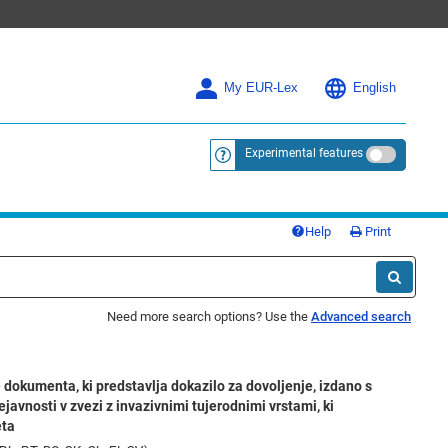
My EUR-Lex
English
Experimental features
<a href="https://eur-lex.europa.eu/
Help
Print
Need more search options? Use the
Advanced search
 dokumenta, ki predstavlja dokazilo za dovoljenje, izdano s
javnosti v zvezi z invazivnimi tujerodnimi vrstami, ki
eta