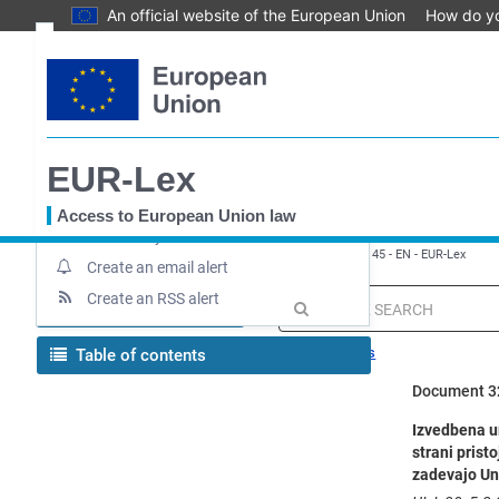
An official website of the European Union
How do y
Skip
Text
to
main
Document information
content
Up-to-date link
EUR-Lex
Permanent link
Download notice
Access to European Union law
Save to My items
You
EUROPA
EUR-Lex home
Izvedbena uredba - 2016/145 - EN - EUR-Lex
are
Create an email alert
here
Create an RSS alert
MENU
Quick
search
Search tips
Table of contents
Document 3
Izvedbena ur
strani prist
zadevajo Uni