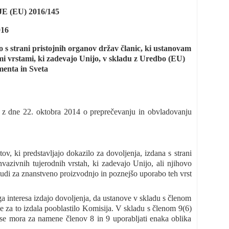
(EU) 2016/145
016
o s strani pristojnih organov držav članic, ki ustanovam
imi vrstami, ki zadevajo Unijo, v skladu z Uredbo (EU)
menta in Sveta
 z dne 22. oktobra 2014 o preprečevanju in obvladovanju
, ki predstavljajo dokazilo za dovoljenja, izdana s strani
vazivnih tujerodnih vrstah, ki zadevajo Unijo, ali njihovo
 tudi za znanstveno proizvodnjo in poznejšo uporabo teh vrst
a interesa izdajo dovoljenja, da ustanove v skladu s členom
je za to izdala pooblastilo Komisija. V skladu s členom 9(6)
 se mora za namene členov 8 in 9 uporabljati enaka oblika