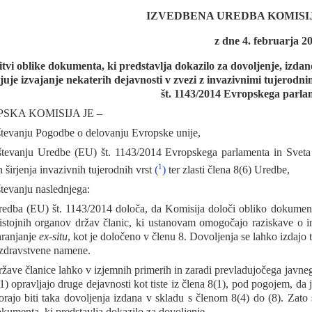
IZVEDBENA UREDBA KOMISIJE 
z dne 4. februarja 2
itvi oblike dokumenta, ki predstavlja dokazilo za dovoljenje, izdan
juje izvajanje nekaterih dejavnosti v zvezi z invazivnimi tujerodn
št. 1143/2014 Evropskega parla
SKA KOMISIJA JE –
tevanju Pogodbe o delovanju Evropske unije,
tevanju Uredbe (EU) št. 1143/2014 Evropskega parlamenta in Sveta
1
 širjenja invazivnih tujerodnih vrst
(
)
ter zlasti člena 8(6) Uredbe,
tevanju naslednjega:
edba (EU) št. 1143/2014 določa, da Komisija določi obliko dokumentov
istojnih organov držav članic, ki ustanovam omogočajo raziskave o in
ranjanje
ex-situ
, kot je določeno v členu 8. Dovoljenja se lahko izdajo
zdravstvene namene.
žave članice lahko v izjemnih primerih in zaradi prevladujočega javneg
1) opravljajo druge dejavnosti kot tiste iz člena 8(1), pod pogojem, da 
rajo biti taka dovoljenja izdana v skladu s členom 8(4) do (8). Zato
kumenta, ki predstavlja dokazilo za dovoljenje.