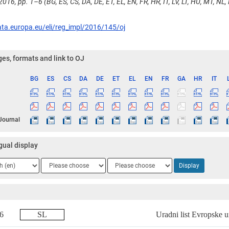
2016, pp. 1–6 (BG, ES, CS, DA, DE, ET, EL, EN, FR, HR, IT, LV, LT, HU, MT, NL, 
ata.europa.eu/eli/reg_impl/2016/145/oj
es, formats and link to OJ
BG
ES
CS
DA
DE
ET
EL
EN
FR
GA
HR
IT
ge
 Journal
gual display
ge
Language
Language
Display
2
3
016
SL
Uradni list Evropske u