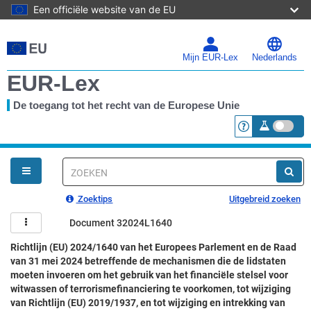
Een officiële website van de EU
Direct
naar
de
Mijn EUR-Lex
Nederlands
inhoud
EUR-Lex
De toegang tot het recht van de Europese Unie
<a href="https:
U
bent
hier
Snelzoeken
Zoektips
Uitgebreid zoeken
Document 32024L1640
Richtlijn (EU) 2024/1640 van het Europees Parlement en de Raad
van 31 mei 2024 betreffende de mechanismen die de lidstaten
moeten invoeren om het gebruik van het financiële stelsel voor
witwassen of terrorismefinanciering te voorkomen, tot wijziging
van Richtlijn (EU) 2019/1937, en tot wijziging en intrekking van