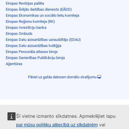
Eiropas Revīzijas palāta
Eiropas Ārējās darbības dienests (EĀDD)
Eiropas Ekonomikas un sociālo lietu komiteja
Eiropas Reģionu komiteja (RK)
Eiropas Investīciju banka
Eiropas Ombuds
Eiropas Datu aizsardzības uzraudzītājs (EDAU)
Eiropas Datu aizsardzības kolēģija
Eiropas Personāla atlases birojs
Eiropas Savienības Publikāciju birojs
Aģentūras
Pāriet uz galda datoram domāto skatījumu
Šī vietne izmanto sīkdatnes. Apmeklējiet lapu
vai
par mūsu politiku attiecībā uz sīkdatnēm