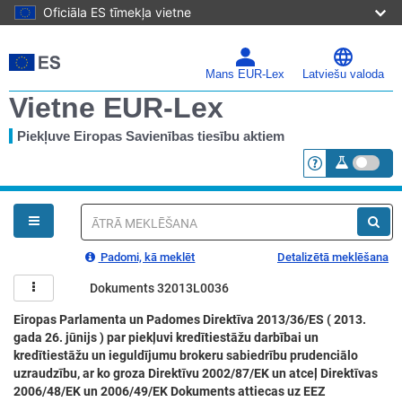
Oficiāla ES tīmekļa vietne
Pāriet
uz
galveno
Mans EUR-Lex
Latviešu valoda
saturu
Vietne EUR-Lex
Piekļuve Eiropas Savienības tiesību aktiem
<a href="https:
Jūs
esat
šeit
Ātrā
meklēšana
Padomi, kā meklēt
Detalizētā meklēšana
Dokuments 32013L0036
Eiropas Parlamenta un Padomes Direktīva 2013/36/ES ( 2013.
gada 26. jūnijs ) par piekļuvi kredītiestāžu darbībai un
kredītiestāžu un ieguldījumu brokeru sabiedrību prudenciālo
uzraudzību, ar ko groza Direktīvu 2002/87/EK un atceļ Direktīvas
2006/48/EK un 2006/49/EK Dokuments attiecas uz EEZ