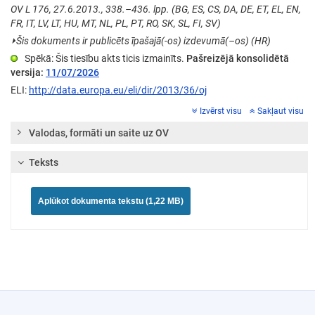
OV L 176, 27.6.2013., 338.–436. lpp. (BG, ES, CS, DA, DE, ET, EL, EN,
FR, IT, LV, LT, HU, MT, NL, PL, PT, RO, SK, SL, FI, SV)
⏵
Šis dokuments ir publicēts īpašajā(-os) izdevumā(–os) (HR)
Spēkā: Šis tiesību akts ticis izmainīts.
Pašreizējā konsolidētā
versija:
11/07/2026
ELI:
http://data.europa.eu/eli/dir/2013/36/oj
Izvērst visu
Sakļaut visu
Valodas, formāti un saite uz OV
Teksts
Aplūkot dokumenta tekstu (1,22 MB)