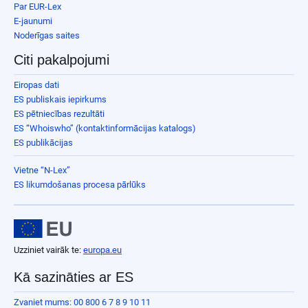
Par EUR-Lex
E-jaunumi
Noderīgas saites
Citi pakalpojumi
Eiropas dati
ES publiskais iepirkums
ES pētniecības rezultāti
ES “Whoiswho” (kontaktinformācijas katalogs)
ES publikācijas
Vietne “N-Lex”
ES likumdošanas procesa pārlūks
Uzziniet vairāk te:
europa.eu
Kā sazināties ar ES
Zvaniet mums: 00 800 6 7 8 9 10 11